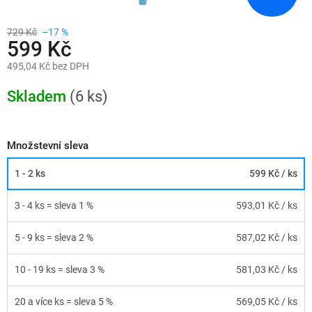
729 Kč
–17 %
599 Kč
495,04 Kč bez DPH
Měrná
cena:
Skladem
(6 ks)
Množstevní sleva
1 - 2 ks
599 Kč
/ ks
3 - 4 ks = sleva 1 %
593,01 Kč
/ ks
5 - 9 ks = sleva 2 %
587,02 Kč
/ ks
10 - 19 ks = sleva 3 %
581,03 Kč
/ ks
20 a více ks = sleva 5 %
569,05 Kč
/ ks