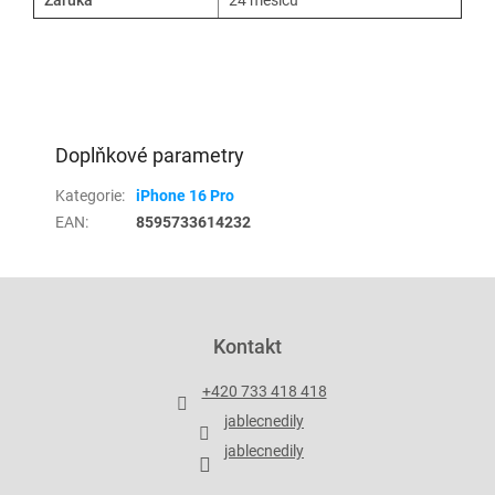
Záruka
24 měsíců
Doplňkové parametry
Kategorie
:
iPhone 16 Pro
EAN
:
8595733614232
Z
á
p
Kontakt
a
t
+420 733 418 418
í
jablecnedily
jablecnedily