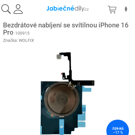
Přejít
NÁKU
na
obsah
KOŠÍK
Bezdrátové nabíjení se svítilnou iPhone 16
Pro
100915
Značka:
WOLFIX
729 Kč
–17 %