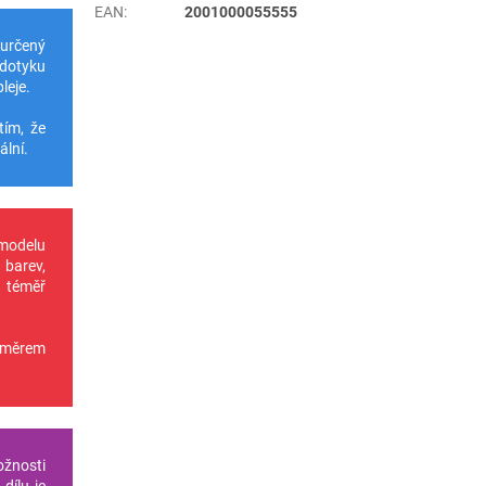
EAN
:
2001000055555
 určený
 dotyku
leje.
tím, že
ální.
 modelu
 barev,
u téměř
oměrem
ožnosti