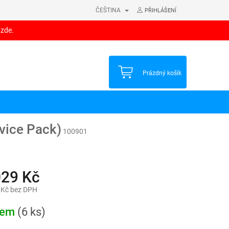
ČEŠTINA
PŘIHLÁŠENÍ
 zde.
NÁKUPNÍ
Prázdný košík
KOŠÍK
vice Pack)
100901
029 Kč
 Kč bez DPH
dem
(6 ks)