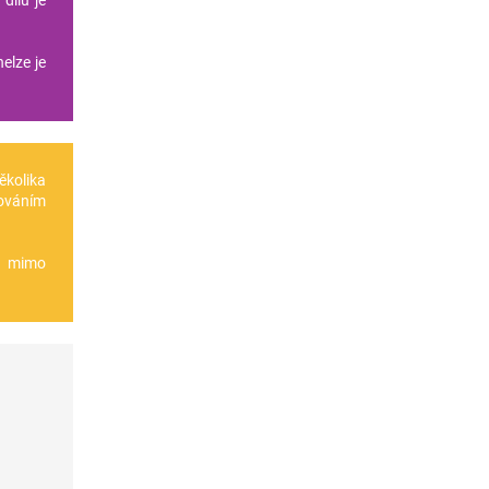
dílu je
elze je
několika
ováním
te mimo