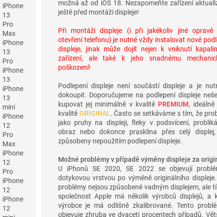
možná až od iOS 18. Nezapomeňte zařízení aktuali
iPhone
ještě před montáží displeje!
13
Pro
Při montáži displeje (i při jakékoliv jiné opravě
Max
otevření telefonu) je nutné vždy instalovat nové pod
iPhone
displeje, jinak může dojít nejen k vniknutí kapali
13
zařízení, ale také k jeho snadnému mechani
Pro
poškození!
iPhone
13
Podlepení displeje není součástí displeje a je nut
iPhone
dokoupit. Doporučujeme na podlepení displeje nešet
13
kupovat jej minimálně v kvalitě
PREMIUM
, ideálně
mini
kvalitě
ORIGINAL
. Často se setkáváme s tím, že pro
iPhone
jako pruhy na displeji, fleky v podsvícení, probliká
12
obraz nebo dokonce prasklina přes celý displej,
Pro
způsobeny nepoužitím podlepení displeje.
Max
iPhone
Možné problémy v případě výměny displeje za origin
12
U iPhonů SE 2020, SE 2022 se objevují probl
Pro
dotykovou vrstvou po výměně originálního displeje.
iPhone
problémy nejsou způsobené vadným displejem, ale tí
12
společnost Apple má několik výrobců displejů, a 
iPhone
výrobce je má odlišně zkalibrované. Tento probl
12
objevuje zhruba ve dvaceti procentech případů. Vět