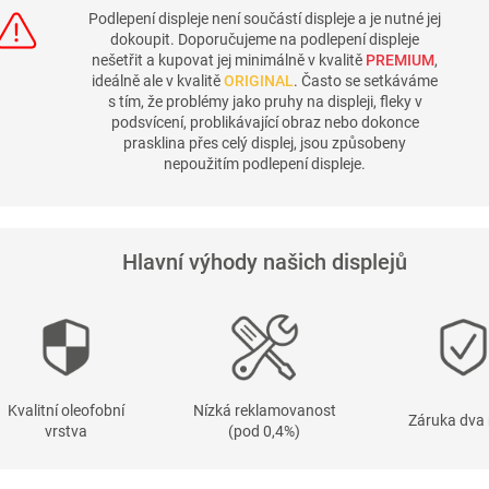
Podlepení displeje není součástí displeje a je nutné jej
dokoupit. Doporučujeme na podlepení displeje
nešetřit a kupovat jej minimálně v kvalitě
PREMIUM
,
ideálně ale v kvalitě
ORIGINAL
. Často se setkáváme
s tím, že problémy jako pruhy na displeji, fleky v
podsvícení, problikávající obraz nebo dokonce
prasklina přes celý displej, jsou způsobeny
nepoužitím podlepení displeje.
Hlavní výhody našich displejů
Kvalitní oleofobní
Nízká reklamovanost
Záruka dva 
vrstva
(pod 0,4%)