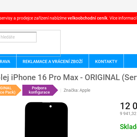
servisy a prodejce zařízení nabízíme
velkoobchodní ceník
. Více informací
RAVA
REKLAMACE A VRÁCENÍ ZBOŽÍ
KONTAKTY
lej iPhone 16 Pro Max - ORIGINAL (Ser
IGINAL
Podpora
Značka:
Apple
ice Pack)
konfigurace
12 
9 941,32
Měrná
Skla
cena: