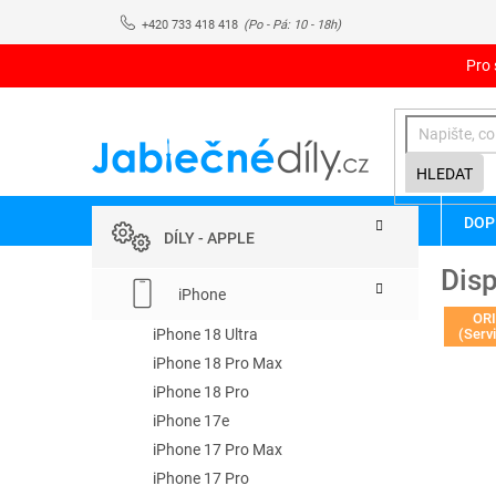
Přejít
+420 733 418 418
na
obsah
Pro 
HLEDAT
P
Přeskočit
DOP
kategorie
o
DÍLY - APPLE
s
Disp
t
iPhone
r
OR
a
iPhone 18 Ultra
(Serv
n
iPhone 18 Pro Max
n
iPhone 18 Pro
í
iPhone 17e
p
iPhone 17 Pro Max
a
iPhone 17 Pro
n