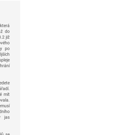
která
až do
.2 již
ového
ky po
jších
pleje
hrání
vedete
ářadí.
é mít
vala.
emusí
dního
ý jas
lů se