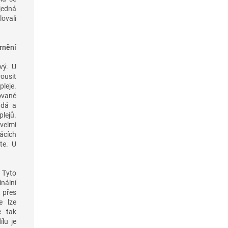
 jedná
lovali
rnění
vý. U
rousit
leje.
ované
ndá a
lejů.
velmi
ácích
te. U
 Tyto
nální
 přes
e lze
e tak
lu je