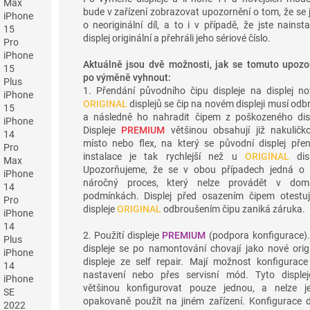
Max
bude v zařízení zobrazovat upozornění o tom, že se
iPhone
o neoriginální díl, a to i v případě, že jste nainsta
15
displej originální a přehráli jeho sériové číslo.
Pro
iPhone
Aktuálně jsou dvě možnosti, jak se tomuto upozo
15
po výměně vyhnout:
Plus
1. Přendání původního čipu displeje na displej no
iPhone
ORIGINAL
displejů se čip na novém displeji musí odb
15
a následně ho nahradit čipem z poškozeného disp
iPhone
Displeje
PREMIUM
většinou obsahují již nakuličk
14
místo nebo flex, na který se původní displej pře
Pro
instalace je tak rychlejší než u
ORIGINAL
disp
Max
Upozorňujeme, že se v obou případech jedná o 
iPhone
náročný proces, který nelze provádět v dom
14
podmínkách. Displej před osazením čipem otestuj
Pro
displeje
ORIGINAL
odbroušením čipu zaniká záruka.
iPhone
14
2. Použití displeje
PREMIUM
(podpora konfigurace).
Plus
displeje se po namontování chovají jako nové origi
iPhone
displeje ze self repair. Mají možnost konfigurace
14
nastavení nebo přes servisní mód. Tyto displej
iPhone
většinou konfigurovat pouze jednou, a nelze j
SE
opakovaně použít na jiném zařízení. Konfigurace dí
2022