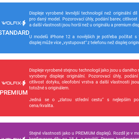
Displeje vyrobené levnější technologií než originální díl
pro daný model. Pozorovací úhly, podání barev, citlivost
a další vlastnosti jsou horší než u originálu a premium disp
STANDARD
U modelů iPhone 12 a novějších je potřeba počítat s 
displej může více „vystupovat" z telefonu než displej origin
Displeje vyrobené stejnou technologií jako jsou u daného
vyrobeny displeje originální. Pozorovací úhly, podání
citlivost dotyku, oleofobní vrstva a další vlastnosti jso
totožné s originálem.
PREMIUM
Jedná se o „zlatou střední cestu“ s nejlepším p
cena/kvalita.
Stejné vlastnosti jako u PREMIUM displejů. Rozdíl je v m