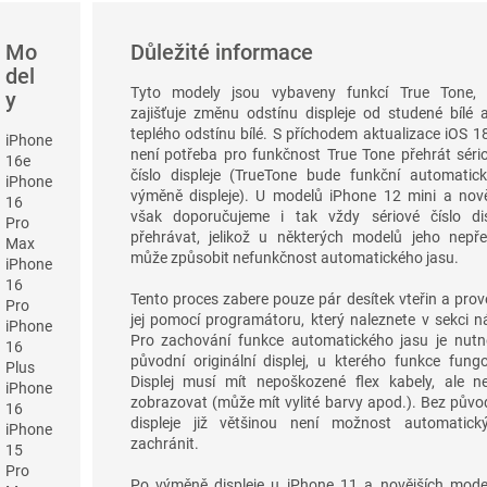
Mo
Důležité informace
del
Tyto modely jsou vybaveny funkcí True Tone, 
y
zajišťuje změnu odstínu displeje od studené bílé 
teplého odstínu bílé. S příchodem aktualizace iOS 18
iPhone
není potřeba pro funkčnost True Tone přehrát séri
16e
číslo displeje (TrueTone bude funkční automatic
iPhone
výměně displeje). U modelů iPhone 12 mini a nově
16
však doporučujeme i tak vždy sériové číslo dis
Pro
přehrávat, jelikož u některých modelů jeho nepře
Max
může způsobit nefunkčnost automatického jasu.
iPhone
16
Tento proces zabere pouze pár desítek vteřin a pro
Pro
jej pomocí programátoru, který naleznete v sekci n
iPhone
Pro zachování funkce automatického jasu je nutn
16
původní originální displej, u kterého funkce fungo
Plus
Displej musí mít nepoškozené flex kabely, ale n
iPhone
zobrazovat (může mít vylité barvy apod.). Bez půvo
16
displeje již většinou není možnost automatick
iPhone
zachránit.
15
Pro
Po výměně displeje u iPhone 11 a novějších mode