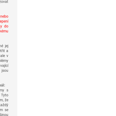
zovat
 nebo
lepení
ny do
ckému
né jej
řit a
 ale v
blémy
vající
 jsou
ál:
émy s
 Tyto
m, že
každý
ém se
šinou