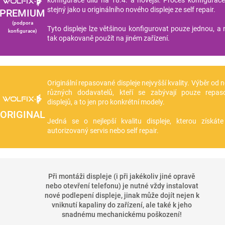
konfigurace dílu na 18.4. a novější. Proces konfigurace 
stejný jako u originálního nového displeje ze self repair.
PREMIUM
(podpora
Tyto displeje lze většinou konfigurovat pouze jednou, a n
konfigurace)
tak opakovaně použít na jiném zařízení.
Originální repasované displeje nejvyšší kvality. Výběr od 
různých dodavatelů, kteří se zabývají pouze repas
displejů, a to jen pro konkrétní modely.
ORIGINAL
Jedná se o nejlepší kvalitu displeje, kterou získá
autorizovaný servis nebo self repair.
Při montáži displeje (i při jakékoliv jiné opravě
nebo otevření telefonu) je nutné vždy instalovat
nové podlepení displeje, jinak může dojít nejen k
vniknutí kapaliny do zařízení, ale také k jeho
snadnému mechanickému poškození!