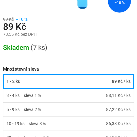
–10 %
99 Kč
–10 %
89 Kč
73,55 Kč bez DPH
Měrná
cena:
Skladem
(7 ks)
Množstevní sleva
1 - 2 ks
89 Kč
/ ks
3 - 4 ks = sleva 1 %
88,11 Kč
/ ks
5 - 9 ks = sleva 2 %
87,22 Kč
/ ks
10 - 19 ks = sleva 3 %
86,33 Kč
/ ks