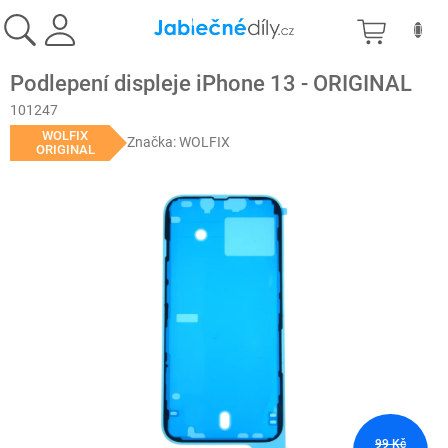
Přejít
NÁKU
na
obsah
KOŠÍK
Podlepení displeje iPhone 13 - ORIGINAL
101247
WOLFIX
Značka:
WOLFIX
ORIGINAL
99 Kč