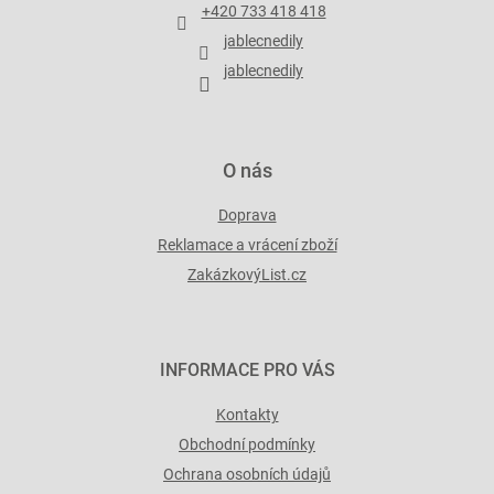
t
+420 733 418 418
í
jablecnedily
jablecnedily
O nás
Doprava
Reklamace a vrácení zboží
ZakázkovýList.cz
INFORMACE PRO VÁS
Kontakty
Obchodní podmínky
Ochrana osobních údajů