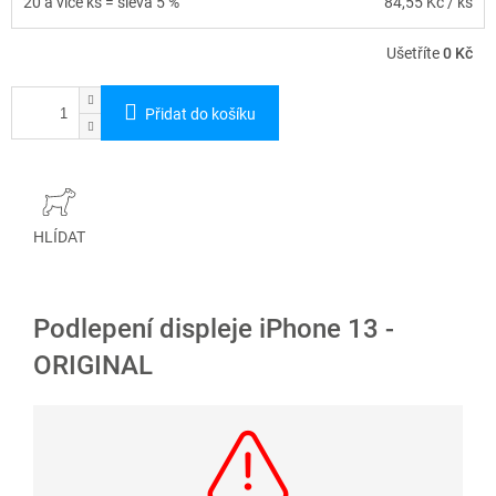
20 a více ks = sleva 5 %
84,55 Kč
/ ks
Ušetříte
0 Kč
Přidat do košíku
HLÍDAT
Podlepení displeje iPhone 13 -
ORIGINAL