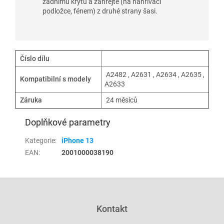
zadnímu krytu a zahřejte (na nahřívací
podložce, fénem) z druhé strany šasi.
Číslo dílu
A2482 , A2631 , A2634 , A2635 ,
Kompatibilní s modely
A2633
Záruka
24 měsíců
Doplňkové parametry
Kategorie
:
iPhone 13
EAN
:
2001000038190
Z
á
p
Kontakt
a