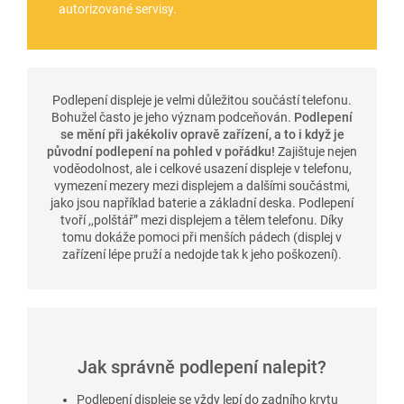
autorizované servisy.
Podlepení displeje je velmi důležitou součástí telefonu.
Bohužel často je jeho význam podceňován.
Podlepení
se mění při jakékoliv opravě zařízení, a to i když je
původní podlepení na pohled v pořádku!
Zajištuje nejen
voděodolnost, ale i celkové usazení displeje v telefonu,
vymezení mezery mezi displejem a dalšími součástmi,
jako jsou například baterie a základní deska. Podlepení
tvoří ,,polštář” mezi displejem a tělem telefonu. Díky
tomu dokáže pomoci při menších pádech (displej v
zařízení lépe pruží a nedojde tak k jeho poškození).
Jak správně podlepení nalepit?
Podlepení displeje se vždy lepí do zadního krytu