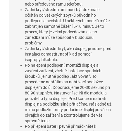
nebo středového rámu telefonu.
Zadní kryt/střední rám musí být dokonale
očištěn od veškerých zbytků původního
podlepení a nečistot. U některých modelů může
zabrat jen samotné čištění 5-10 minut. Je to
proces, který je velmi podceňován a jeho
zanedbání může způsobit v budoucnu
problémy.
Zadní kryt/střední kryt, ale i displej, je nutné před
instalací odmastit /například pomocí
isopropylalkoholu.
Po nalepení podlepení, montáži displeje a
zavření zařízení, včetně instalace spodních
šroubků, je nutné podlep ,,aktivovat”. To
provedeme nahřátím na nahřívací podložce
displejem dolů. Doporučujeme 20-30 sekund při
80-90 stupních. Nastavení se liší dle modelu a
použitého typu displeje. Před koncem nahřátí
displej na podložku silně přitlačíme. Následně už
mimo podložku prsty přitlačíme displej po všech
okrajích do zařízení a zkontrolujeme, že vše
správně lícuje.
Po přilepení baterii pevně přimáčkněte k