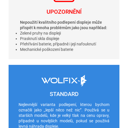
UPOZORNĚNÍ
Nepoužití kvalitního podlepení displeje může
přispět k mnoha problémům jako jsou například:
Zelené pruhy na displeji
Prasknutí skla displeje
Přehřívání baterie, případně i její nafouknutí
Mechanické poškození baterie
STANDARD
Nejlevnější varianta podlepení, kterou bychom
označili jako ,,lepší něco než nic”. Používá se u
starších modelů, kde je velký tlak na cenu opravy,
případně u novějších modelů, pokud se používá
levná náhrada displeje.