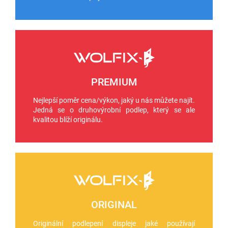
PREMIUM
Nejlepší poměr cena/výkon, jaký u nás můžete najít.
Jedná se o druhovýrobní podlep, který se ale
kvalitou blíží originálu.
ORIGINAL
Originální podlepení displeje jaké používají