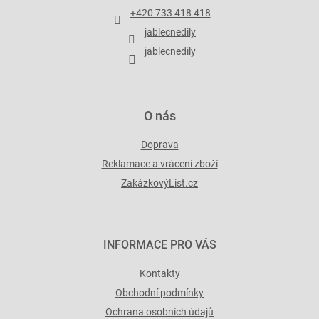
t
+420 733 418 418
í
jablecnedily
jablecnedily
O nás
Doprava
Reklamace a vrácení zboží
ZakázkovýList.cz
INFORMACE PRO VÁS
Kontakty
Obchodní podmínky
Ochrana osobních údajů