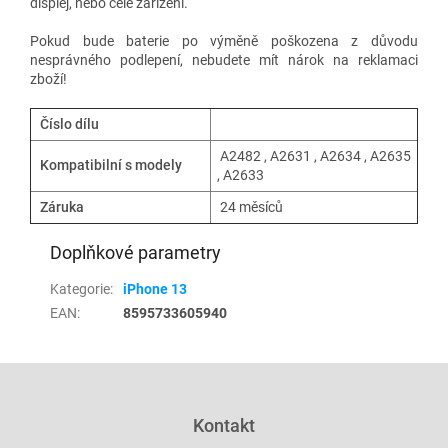
displej, nebo celé zařízení.
Pokud bude baterie po výměně poškozena z důvodu
nesprávného podlepení, nebudete mít nárok na reklamaci
zboží!
Číslo dílu
A2482 , A2631 , A2634 , A2635
Kompatibilní s modely
, A2633
Záruka
24 měsíců
Doplňkové parametry
Kategorie
:
iPhone 13
EAN
:
8595733605940
Z
á
p
Kontakt
a