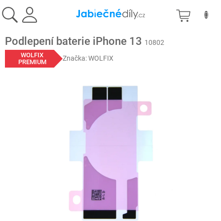
Přejít
NÁKU
na
obsah
KOŠÍK
Podlepení baterie iPhone 13
10802
WOLFIX
Značka:
WOLFIX
PREMIUM