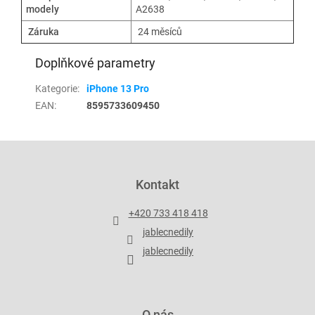
modely
A2638
Záruka
24 měsíců
Doplňkové parametry
Kategorie
:
iPhone 13 Pro
EAN
:
8595733609450
Z
á
p
Kontakt
a
t
+420 733 418 418
í
jablecnedily
jablecnedily
O nás