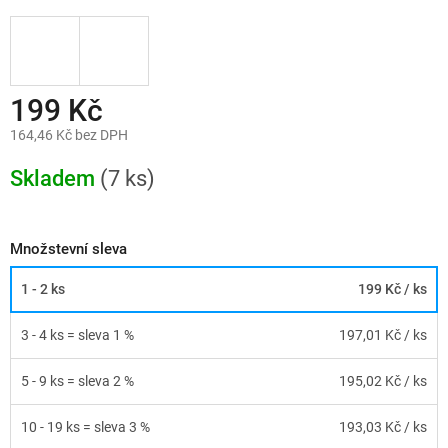
199 Kč
164,46 Kč bez DPH
Měrná
cena:
Skladem
(7 ks)
Množstevní sleva
1 - 2 ks
199 Kč
/ ks
3 - 4 ks = sleva 1 %
197,01 Kč
/ ks
5 - 9 ks = sleva 2 %
195,02 Kč
/ ks
10 - 19 ks = sleva 3 %
193,03 Kč
/ ks