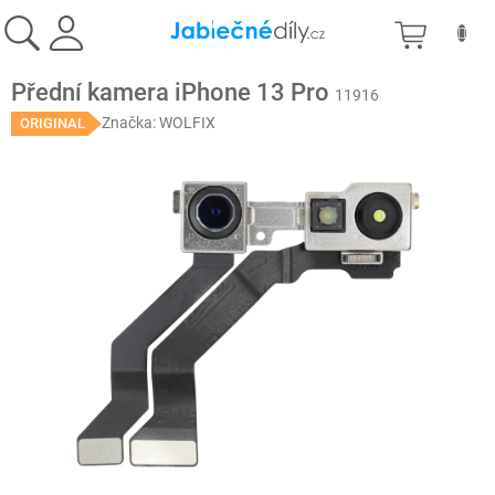
Přejít
NÁKU
na
obsah
KOŠÍK
Přední kamera iPhone 13 Pro
11916
Značka:
WOLFIX
ORIGINAL