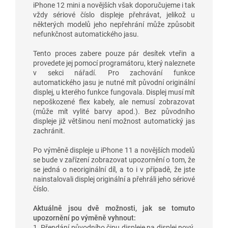
iPhone 12 mini a novějších však doporučujeme i tak
vždy sériové číslo displeje přehrávat, jelikož u
některých modelů jeho nepřehrání může způsobit
nefunkčnost automatického jasu.
Tento proces zabere pouze pár desítek vteřin a
provedete jej pomocí programátoru, který naleznete
v sekci nářadí. Pro zachování funkce
automatického jasu je nutné mít původní originální
displej, u kterého funkce fungovala. Displej musí mít
nepoškozené flex kabely, ale nemusí zobrazovat
(může mít vylité barvy apod.). Bez původního
displeje již většinou není možnost automatický jas
zachránit.
Po výměně displeje u iPhone 11 a novějších modelů
se bude v zařízení zobrazovat upozornění o tom, že
se jedná o neoriginální díl, a to i v případě, že jste
nainstalovali displej originální a přehráli jeho sériové
číslo.
Aktuálně jsou dvě možnosti, jak se tomuto
upozornění po výměně vyhnout:
1. Přendání původního čipu displeje na displej nový.