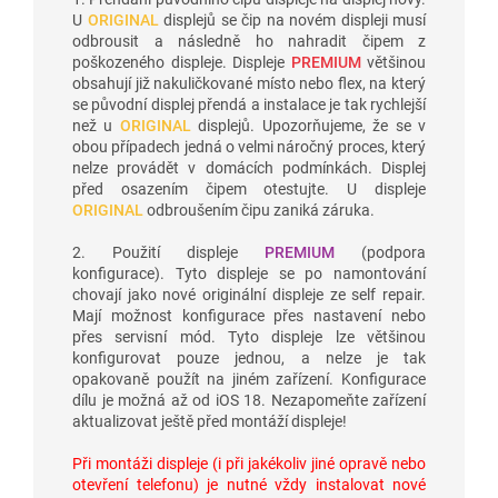
U
ORIGINAL
displejů se čip na novém displeji musí
odbrousit a následně ho nahradit čipem z
poškozeného displeje. Displeje
PREMIUM
většinou
obsahují již nakuličkované místo nebo flex, na který
se původní displej přendá a instalace je tak rychlejší
než u
ORIGINAL
displejů. Upozorňujeme, že se v
obou případech jedná o velmi náročný proces, který
nelze provádět v domácích podmínkách. Displej
před osazením čipem otestujte. U displeje
ORIGINAL
odbroušením čipu zaniká záruka.
2. Použití displeje
PREMIUM
(podpora
konfigurace). Tyto displeje se po namontování
chovají jako nové originální displeje ze self repair.
Mají možnost konfigurace přes nastavení nebo
přes servisní mód. Tyto displeje lze většinou
konfigurovat pouze jednou, a nelze je tak
opakovaně použít na jiném zařízení. Konfigurace
dílu je možná až od iOS 18. Nezapomeňte zařízení
aktualizovat ještě před montáží displeje!
Při montáži displeje (i při jakékoliv jiné opravě nebo
otevření telefonu) je nutné vždy instalovat nové