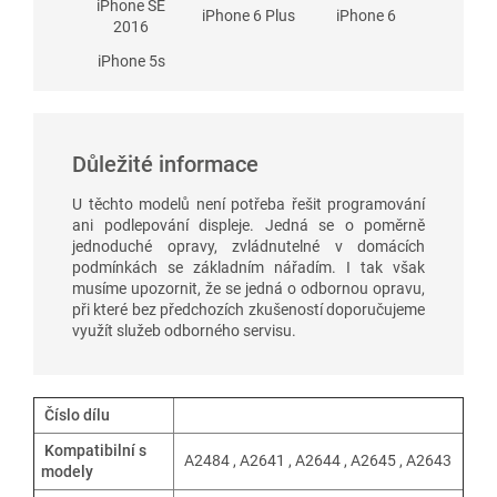
iPhone SE
iPhone 6 Plus
iPhone 6
2016
iPhone 5s
Důležité informace
U těchto modelů není potřeba řešit programování
ani podlepování displeje. Jedná se o poměrně
jednoduché opravy, zvládnutelné v domácích
podmínkách se základním nářadím. I tak však
musíme upozornit, že se jedná o odbornou opravu,
při které bez předchozích zkušeností doporučujeme
využít služeb odborného servisu.
Číslo dílu
Kompatibilní s
A2484 , A2641 , A2644 , A2645 , A2643
modely