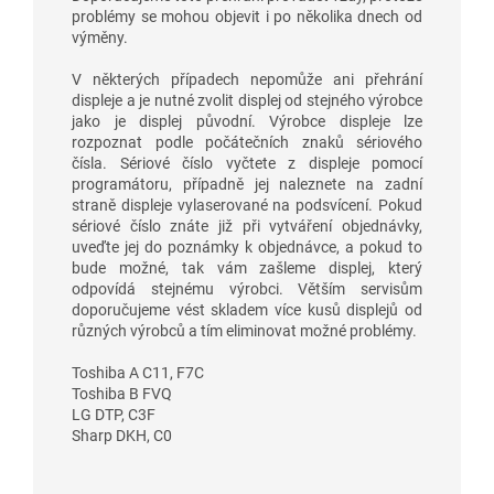
problémy se mohou objevit i po několika dnech od
výměny.
V některých případech nepomůže ani přehrání
displeje a je nutné zvolit displej od stejného výrobce
jako je displej původní. Výrobce displeje lze
rozpoznat podle počátečních znaků sériového
čísla. Sériové číslo vyčtete z displeje pomocí
programátoru, případně jej naleznete na zadní
straně displeje vylaserované na podsvícení. Pokud
sériové číslo znáte již při vytváření objednávky,
uveďte jej do poznámky k objednávce, a pokud to
bude možné, tak vám zašleme displej, který
odpovídá stejnému výrobci. Větším servisům
doporučujeme vést skladem více kusů displejů od
různých výrobců a tím eliminovat možné problémy.
Toshiba A C11, F7C
Toshiba B FVQ
LG DTP, C3F
Sharp DKH, C0