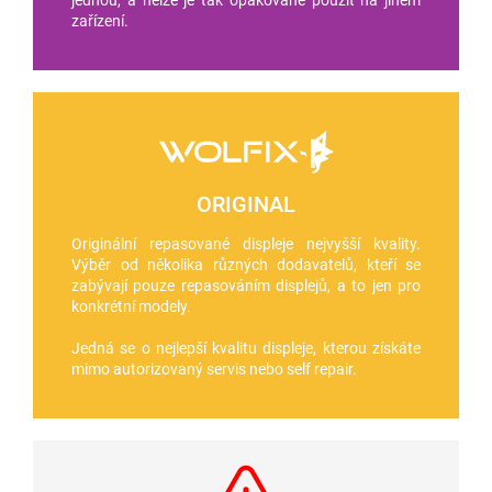
zařízení.
ORIGINAL
Originální repasované displeje nejvyšší kvality.
Výběr od několika různých dodavatelů, kteří se
zabývají pouze repasováním displejů, a to jen pro
konkrétní modely.
Jedná se o nejlepší kvalitu displeje, kterou získáte
mimo autorizovaný servis nebo self repair.