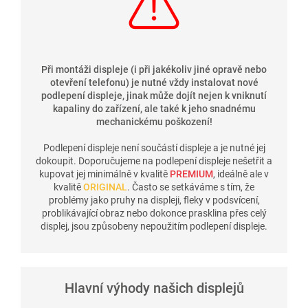
Při montáži displeje (i při jakékoliv jiné opravě nebo
otevření telefonu) je nutné vždy instalovat nové
podlepení displeje, jinak může dojít nejen k vniknutí
kapaliny do zařízení, ale také k jeho snadnému
mechanickému poškození!
Podlepení displeje není součástí displeje a je nutné jej
dokoupit. Doporučujeme na podlepení displeje nešetřit a
kupovat jej minimálně v kvalitě
PREMIUM
, ideálně ale v
kvalitě
ORIGINAL
. Často se setkáváme s tím, že
problémy jako pruhy na displeji, fleky v podsvícení,
problikávající obraz nebo dokonce prasklina přes celý
displej, jsou způsobeny nepoužitím podlepení displeje.
Hlavní výhody našich displejů