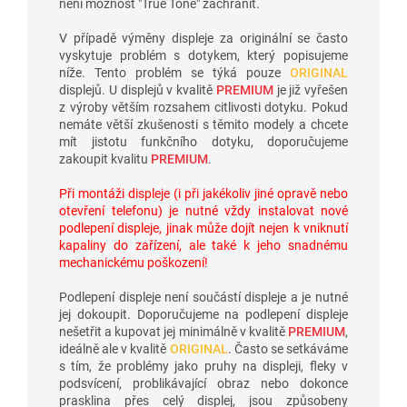
není možnost "True Tone" zachránit.
V případě výměny displeje za originální se často
vyskytuje problém s dotykem, který popisujeme
níže. Tento problém se týká pouze
ORIGINAL
displejů. U displejů v kvalitě
PREMIUM
je již vyřešen
z výroby větším rozsahem citlivosti dotyku. Pokud
nemáte větší zkušenosti s těmito modely a chcete
mít jistotu funkčního dotyku, doporučujeme
zakoupit kvalitu
PREMIUM
.
Při montáži displeje (i při jakékoliv jiné opravě nebo
otevření telefonu) je nutné vždy instalovat nové
podlepení displeje, jinak může dojít nejen k vniknutí
kapaliny do zařízení, ale také k jeho snadnému
mechanickému poškození!
Podlepení displeje není součástí displeje a je nutné
jej dokoupit. Doporučujeme na podlepení displeje
nešetřit a kupovat jej minimálně v kvalitě
PREMIUM
,
ideálně ale v kvalitě
ORIGINAL
. Často se setkáváme
s tím, že problémy jako pruhy na displeji, fleky v
podsvícení, problikávající obraz nebo dokonce
prasklina přes celý displej, jsou způsobeny