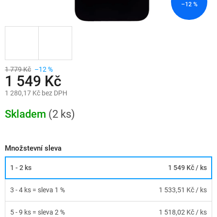
–12 %
1 779 Kč
–12 %
1 549 Kč
1 280,17 Kč bez DPH
Měrná
cena:
Skladem
(2 ks)
Množstevní sleva
1 - 2 ks
1 549 Kč
/ ks
3 - 4 ks = sleva 1 %
1 533,51 Kč
/ ks
5 - 9 ks = sleva 2 %
1 518,02 Kč
/ ks