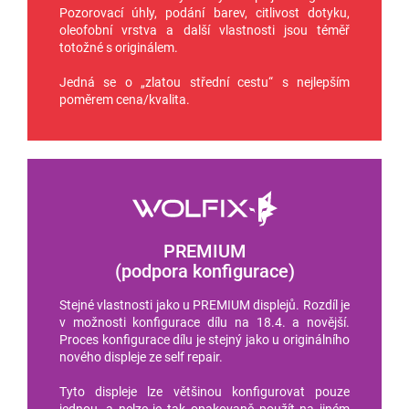
Pozorovací úhly, podání barev, citlivost dotyku,
oleofobní vrstva a další vlastnosti jsou téměř
totožné s originálem.
Jedná se o „zlatou střední cestu“ s nejlepším
poměrem cena/kvalita.
PREMIUM
(podpora konfigurace)
Stejné vlastnosti jako u PREMIUM displejů. Rozdíl je
v možnosti konfigurace dílu na 18.4. a novější.
Proces konfigurace dílu je stejný jako u originálního
nového displeje ze self repair.
Tyto displeje lze většinou konfigurovat pouze
jednou, a nelze je tak opakovaně použít na jiném