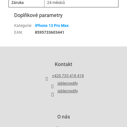
Záruka
24 měsíců
Doplňkové parametry
Kategorie
:
iPhone 13 Pro Max
EAN
:
8595733603441
Z
á
p
Kontakt
a
t
+420 733 418 418
í
jablecnedily
jablecnedily
O nás