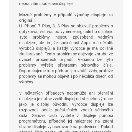
nepoužitím podlepení displeje.
Možné problémy v případě výměny displeje za
originál:
U iPhonů 7 Plus, 8, 8 Plus se objevují problémy s
dotykovou vrstvou po výměně originálního displeje.
Tyto problémy nejsou způsobené vadným
displejem, ale tím, že společnost Apple má několik
výrobců displejů, a každý výrobce je má odlišně
zkalibrované. Tento problém se objevuje zhruba ve
dvaceti procentech případů. Většinou lze tyto
problémy vyřešit přehráním sériového čísla.
Doporučujeme toto přehrání provádět vždy, protože
problémy se mohou objevit i po několika dnech od
výměny.
V některých případech nepomůže ani přehrání
displeje a je nutné zvolit displej od stejného výrobce
jako je displej původní. Výrobce displeje lze
rozpoznat podle počátečních znaků sériového
čísla. Sériové číslo vyčtete z displeje pomocí
programátoru, případně jej naleznete na zadní
straně displeje vylaserované na podsvícení. Pokud