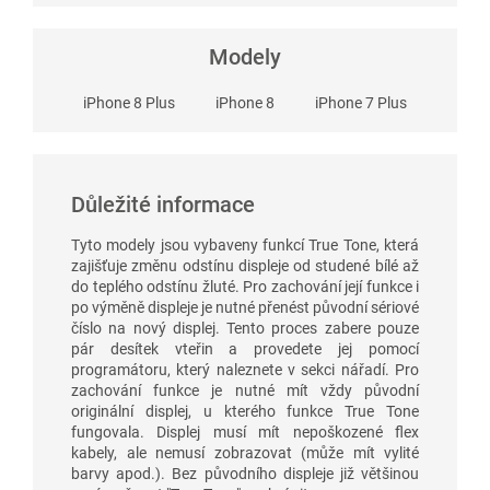
Modely
iPhone 8 Plus
iPhone 8
iPhone 7 Plus
Důležité informace
Tyto modely jsou vybaveny funkcí True Tone, která
zajišťuje změnu odstínu displeje od studené bílé až
do teplého odstínu žluté. Pro zachování její funkce i
po výměně displeje je nutné přenést původní sériové
číslo na nový displej. Tento proces zabere pouze
pár desítek vteřin a provedete jej pomocí
programátoru, který naleznete v sekci nářadí. Pro
zachování funkce je nutné mít vždy původní
originální displej, u kterého funkce True Tone
fungovala. Displej musí mít nepoškozené flex
kabely, ale nemusí zobrazovat (může mít vylité
barvy apod.). Bez původního displeje již většinou