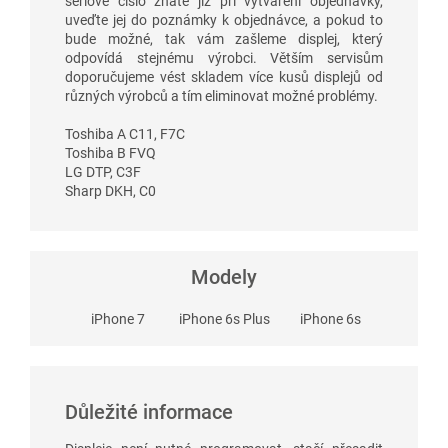
sériové číslo znáte již při vytváření objednávky,
uveďte jej do poznámky k objednávce, a pokud to
bude možné, tak vám zašleme displej, který
odpovídá stejnému výrobci. Větším servisům
doporučujeme vést skladem více kusů displejů od
různých výrobců a tím eliminovat možné problémy.
Toshiba A C11, F7C
Toshiba B FVQ
LG DTP, C3F
Sharp DKH, C0
Modely
iPhone 7
iPhone 6s Plus
iPhone 6s
Důležité informace