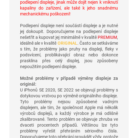
podlepení displeje, jinak může dojít nejen k vniknutí
kapaliny do zařízení, ale také k jeho snadnému
mechanickému poškození!
Podlepení displeje není součástí displeje a je nutné
jej dokoupit. Doporučujeme na podlepení displeje
nešetřit a kupovat jej minimálně v kvalitě
PREMIUM
,
ideálně ale v kvalitě
ORIGINAL
. Často se setkáváme
s tím, že problémy jako pruhy na displeji, fleky v
podsvícení, problikávající obraz nebo dokonce
prasklina přes celý displej, jsou způsobeny
nepoužitím podlepení displeje.
Možné problémy v případě výměny displeje za
originál:
U iPhonů SE 2020, SE 2022 se objevují problémy s
dotykovou vrstvou po výměně originálního displeje.
Tyto problémy nejsou způsobené vadným
displejem, ale tím, že společnost Apple má několik
výrobců displejů, a každý výrobce je má odlišně
zkalibrované. Tento problém se objevuje zhruba ve
dvaceti procentech případů. Většinou lze tyto
problémy vyřešit přehráním sériového čísla.
Doporučujeme toto přehrání provádět vždy, protože