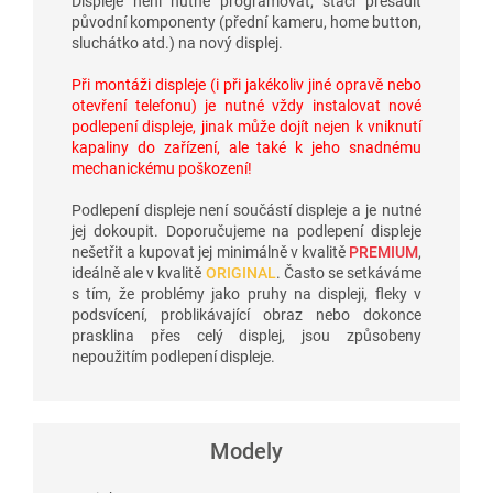
Displeje není nutné programovat, stačí přesadit
původní komponenty (přední kameru, home button,
sluchátko atd.) na nový displej.
Při montáži displeje (i při jakékoliv jiné opravě nebo
otevření telefonu) je nutné vždy instalovat nové
podlepení displeje, jinak může dojít nejen k vniknutí
kapaliny do zařízení, ale také k jeho snadnému
mechanickému poškození!
Podlepení displeje není součástí displeje a je nutné
jej dokoupit. Doporučujeme na podlepení displeje
nešetřit a kupovat jej minimálně v kvalitě
PREMIUM
,
ideálně ale v kvalitě
ORIGINAL
. Často se setkáváme
s tím, že problémy jako pruhy na displeji, fleky v
podsvícení, problikávající obraz nebo dokonce
prasklina přes celý displej, jsou způsobeny
nepoužitím podlepení displeje.
Modely