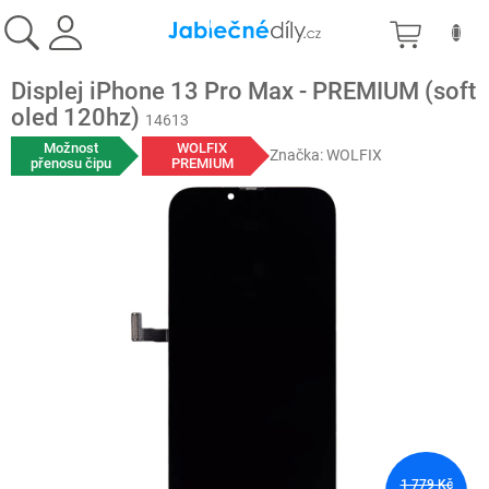
Přejít
NÁKU
na
obsah
KOŠÍK
Displej iPhone 13 Pro Max - PREMIUM (soft
oled 120hz)
14613
Možnost
WOLFIX
Značka:
WOLFIX
přenosu čipu
PREMIUM
1 779 Kč