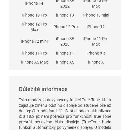
iPhone SE
iPhone 13 Pro
iPhone 14
2022
Max
iPhone 13 Pro
iPhone 13
iPhone 13 mini
iPhone 12 Pro
iPhone 12 Pro
iPhone 12
Max
iPhone SE
iPhone 11 Pro
iPhone 12 mini
2020
Max
iPhone 11 Pro
iPhone 11
iPhone XR
iPhone XS Max
iPhone XS
iPhone X
Důležité informace
Tyto modely jsou vybaveny funkcí True Tone, která
zajišťuje změnu odstínu displeje od studené bílé až
do teplého odstínu bílé. S příchodem aktualizace
iOS 18.2 již není potřeba pro funkčnost True Tone
přehrát sériového číslo displeje (TrueTone bude
funkční automaticky po výměně displeje). U modelů