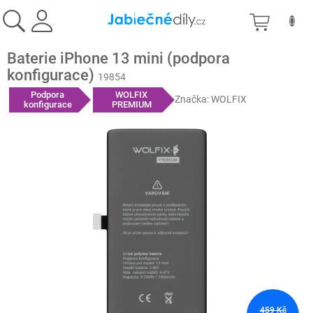
Přejít
NÁKU
na
obsah
KOŠÍK
Baterie iPhone 13 mini (podpora
konfigurace)
19854
Podpora
WOLFIX
Značka:
WOLFIX
konfigurace
PREMIUM
459 Kč