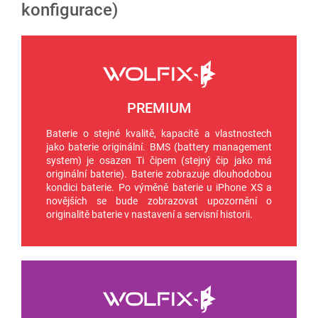
konfigurace)
PREMIUM
Baterie o stejné kvalitě, kapacitě a vlastnostech
jako baterie originální. BMS (battery management
system) je osazen Ti čipem (stejný čip jako má
originální baterie). Baterie zobrazuje dlouhodobou
kondici baterie. Po výměně baterie u iPhone XS a
novějších se bude zobrazovat upozornění o
originalitě baterie v nastavení a servisní historii.