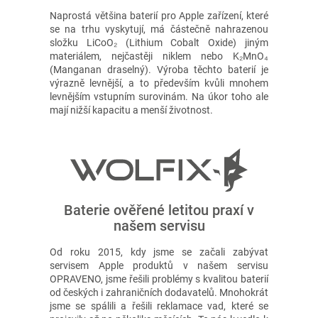
Naprostá většina baterií pro Apple zařízení, které
se na trhu vyskytují, má částečně nahrazenou
složku LiCoO₂ (Lithium Cobalt Oxide) jiným
materiálem, nejčastěji niklem nebo K₂MnO₄
(Manganan draselný). Výroba těchto baterií je
výrazně levnější, a to především kvůli mnohem
levnějším vstupním surovinám. Na úkor toho ale
mají nižší kapacitu a menší životnost.
Baterie ověřené letitou praxí v
našem servisu
Od roku 2015, kdy jsme se začali zabývat
servisem Apple produktů v našem servisu
OPRAVENO, jsme řešili problémy s kvalitou baterií
od českých i zahraničních dodavatelů. Mnohokrát
jsme se spálili a řešili reklamace vad, které se