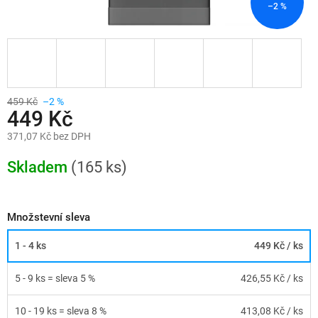
–2 %
459 Kč
–2 %
449 Kč
371,07 Kč bez DPH
Měrná
cena:
Skladem
(165 ks)
Množstevní sleva
1 - 4 ks
449 Kč
/ ks
5 - 9 ks = sleva 5 %
426,55 Kč
/ ks
10 - 19 ks = sleva 8 %
413,08 Kč
/ ks