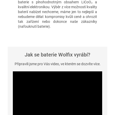
baterie s plnohodnotným obsahem LiCoO₂ a
kvalitní elektronikou. Výběr z více možností kvality
baterií nabízet nechceme, máme jen to nejlepší a
nebudeme dělat kompromisy kvůli ceně a ohrozit
tak zařízení nebo dokonce naše zákazníky
(nafouknutí baterie).
Jak se baterie Wolfix vyrábí?
Připravili jsme pro Vás video, ve kterém se dozvíte více.