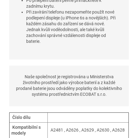
Po přilepení baterii pevně přimáčkněte k
zadnímu krytu.
Při zavírání telefonu nezapomeňte použít nové
podlepení displeje (u iPhone 6s a novějších). Při
každém zásahu do zařízení se dává nové.
Jednak kvůli voděodolnosti, ale také kvůli
zachování správné vzdálenosti displeje od
baterie.
Naše společnost je registrována u Ministerstva
životního prostředí jako výrobce baterií a z každé
prodané baterie jsou odváděny poplatky do kolektivního
systému prostřednictvím ECOBAT s.r.o.
Číslo dílu
Kompatibilní s
A2481 , A2626 , A2629 , A2630 , A2628
modely