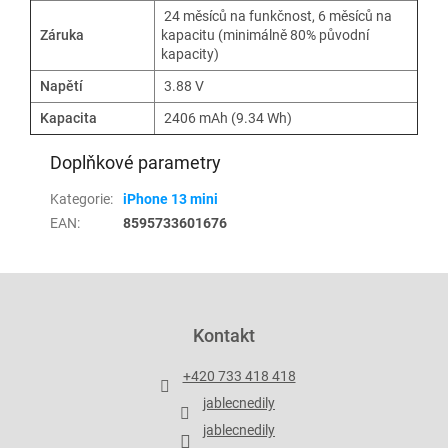
24 měsíců na funkčnost, 6 měsíců na
Záruka
kapacitu (minimálně 80% původní
kapacity)
Napětí
3.88 V
Kapacita
2406 mAh (9.34 Wh)
Doplňkové parametry
Kategorie
:
iPhone 13 mini
EAN
:
8595733601676
Z
á
p
Kontakt
a
t
+420 733 418 418
í
jablecnedily
jablecnedily