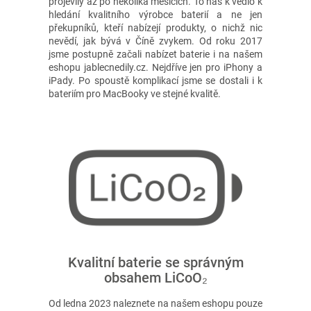
projevily až po několika měsících. To nás k vedlo k
hledání kvalitního výrobce baterií a ne jen
překupníků, kteří nabízejí produkty, o nichž nic
nevědí, jak bývá v Číně zvykem. Od roku 2017
jsme postupně začali nabízet baterie i na našem
eshopu jablecnedily.cz. Nejdříve jen pro iPhony a
iPady. Po spoustě komplikací jsme se dostali i k
bateriím pro MacBooky ve stejné kvalitě.
Kvalitní baterie se správným
obsahem LiCoO₂
Od ledna 2023 naleznete na našem eshopu pouze