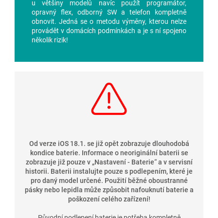
u většiny modelů navíc použít programátor,
opravný flex, odborný SW a telefon kompletně
obnovit. Jedná se o metodu výměny, kterou nelze
provádět v domácích podmínkách a je s ní spojeno
několik rizik!
Od verze iOS 18.1. se již opět zobrazuje dlouhodobá
kondice baterie. Informace o neoriginální baterii se
zobrazuje již pouze v
„
Nastavení - Baterie
“
a v servisní
historii. Baterii instalujte pouze s podlepením, které je
pro daný model určené. Použití běžné oboustranné
pásky nebo lepidla může způsobit nafouknutí baterie a
poškození celého zařízení!
Původní podlepení baterie je potřeba kompletně