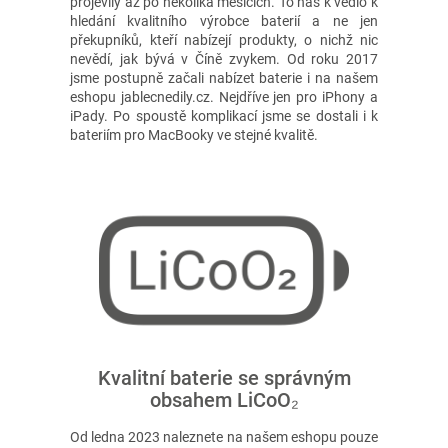
projevily až po několika měsících. To nás k vedlo k
hledání kvalitního výrobce baterií a ne jen
překupníků, kteří nabízejí produkty, o nichž nic
nevědí, jak bývá v Číně zvykem. Od roku 2017
jsme postupně začali nabízet baterie i na našem
eshopu jablecnedily.cz. Nejdříve jen pro iPhony a
iPady. Po spoustě komplikací jsme se dostali i k
bateriím pro MacBooky ve stejné kvalitě.
Kvalitní baterie se správným
obsahem LiCoO₂
Od ledna 2023 naleznete na našem eshopu pouze