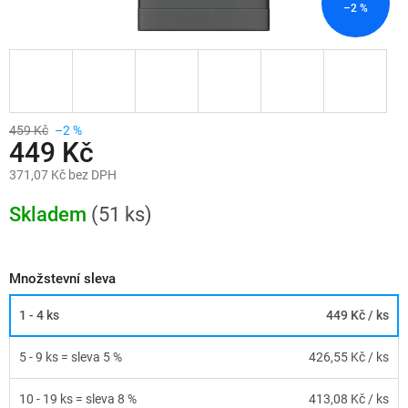
–2 %
459 Kč
–2 %
449 Kč
371,07 Kč bez DPH
Měrná
cena:
Skladem
(51 ks)
Množstevní sleva
1 - 4 ks
449 Kč
/ ks
5 - 9 ks = sleva 5 %
426,55 Kč
/ ks
10 - 19 ks = sleva 8 %
413,08 Kč
/ ks