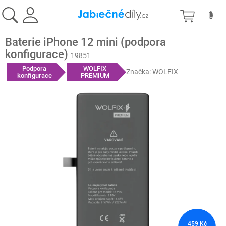
Přejít
NÁKU
na
obsah
KOŠÍK
Baterie iPhone 12 mini (podpora
konfigurace)
19851
Podpora
WOLFIX
Značka:
WOLFIX
konfigurace
PREMIUM
459 Kč