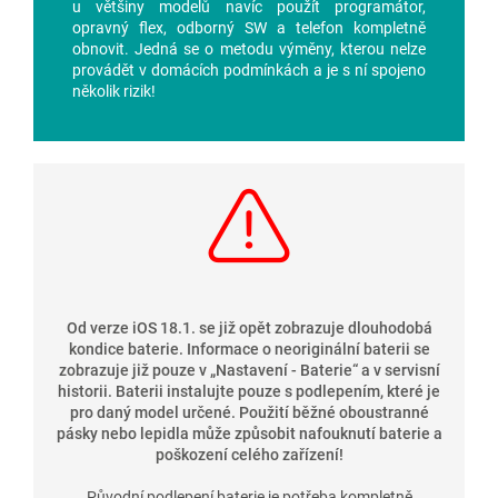
u většiny modelů navíc použít programátor,
opravný flex, odborný SW a telefon kompletně
obnovit. Jedná se o metodu výměny, kterou nelze
provádět v domácích podmínkách a je s ní spojeno
několik rizik!
Od verze iOS 18.1. se již opět zobrazuje dlouhodobá
kondice baterie. Informace o neoriginální baterii se
zobrazuje již pouze v
„
Nastavení - Baterie
“
a v servisní
historii. Baterii instalujte pouze s podlepením, které je
pro daný model určené. Použití běžné oboustranné
pásky nebo lepidla může způsobit nafouknutí baterie a
poškození celého zařízení!
Původní podlepení baterie je potřeba kompletně