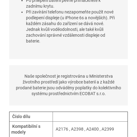
Po přilepení baterii pevně přimáčkněte k
zadnímu krytu.
Při zavírání telefonu nezapomeňte použít nové
podlepení displeje (u iPhone 6s a novějších). Při
každém zásahu do zařízení se dává nové.
Jednak kvůli voděodolnosti, ale také kvůli
zachování správné vzdálenosti displeje od
baterie.
Naše společnost je registrována u Ministerstva
životního prostředí jako výrobce baterií a z každé
prodané baterie jsou odváděny poplatky do kolektivního
systému prostřednictvím ECOBAT s.r.o.
Číslo dílu
Kompatibilní s
A2176 , A2398 , A2400 , A2399
modely