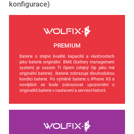
konfigurace)
PREMIUM
Baterie o stejné kvalitě, kapacitě a vlastnostech
jako baterie originální. BMS (battery management
system) je osazen Ti čipem (stejný čip jako má
originální baterie). Baterie zobrazuje dlouhodobou
kondici baterie. Po výměně baterie u iPhone XS a
novějších se bude zobrazovat upozornění o
originalitě baterie v nastavení a servisní historii.