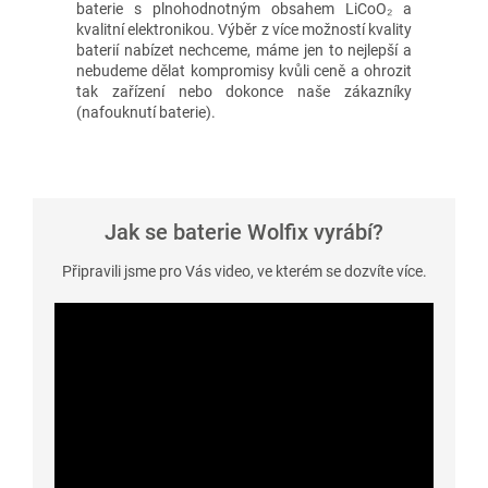
baterie s plnohodnotným obsahem LiCoO₂ a
kvalitní elektronikou. Výběr z více možností kvality
baterií nabízet nechceme, máme jen to nejlepší a
nebudeme dělat kompromisy kvůli ceně a ohrozit
tak zařízení nebo dokonce naše zákazníky
(nafouknutí baterie).
Jak se baterie Wolfix vyrábí?
Připravili jsme pro Vás video, ve kterém se dozvíte více.