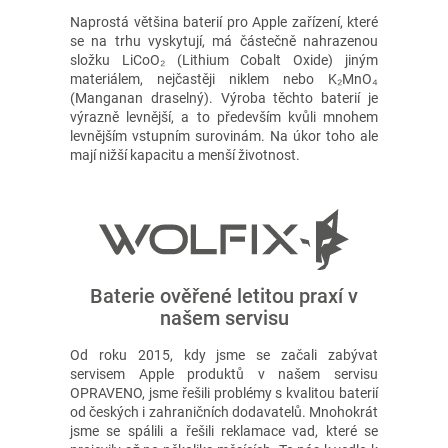
Naprostá většina baterií pro Apple zařízení, které
se na trhu vyskytují, má částečně nahrazenou
složku LiCoO₂ (Lithium Cobalt Oxide) jiným
materiálem, nejčastěji niklem nebo K₂MnO₄
(Manganan draselný). Výroba těchto baterií je
výrazně levnější, a to především kvůli mnohem
levnějším vstupním surovinám. Na úkor toho ale
mají nižší kapacitu a menší životnost.
Baterie ověřené letitou praxí v
našem servisu
Od roku 2015, kdy jsme se začali zabývat
servisem Apple produktů v našem servisu
OPRAVENO, jsme řešili problémy s kvalitou baterií
od českých i zahraničních dodavatelů. Mnohokrát
jsme se spálili a řešili reklamace vad, které se