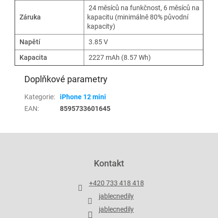
24 měsíců na funkčnost, 6 měsíců na
Záruka
kapacitu (minimálně 80% původní
kapacity)
Napětí
3.85 V
Kapacita
2227 mAh (8.57 Wh)
Doplňkové parametry
Kategorie
:
iPhone 12 mini
EAN
:
8595733601645
Z
á
p
Kontakt
a
t
+420 733 418 418
í
jablecnedily
jablecnedily