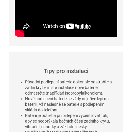
Tipy pro instalaci
Původní podlepení baterie dokonale odstraňte a
zadní kryt v místě instalace nové baterie
odmastěte (například isopropylalkoholem).
Nové podlepení baterie se vždy nejdříve lepí na
baterii. Až následně se baterie s podlepením
vkládá do telefonu.
Baterii je potřeba při přilepení vycentrovat tak,
aby se nedotýkala bočních částí zadního krytu,
vibrační jednotky a základní desky.