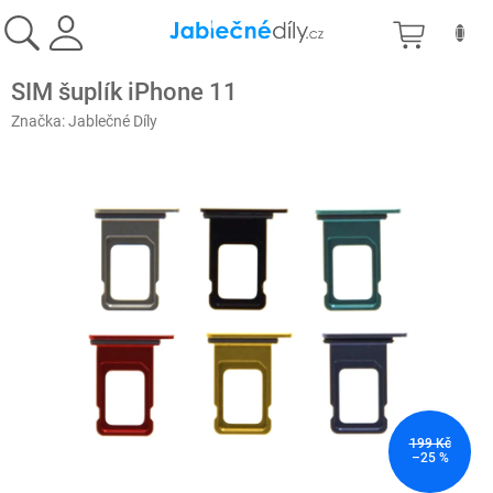
Přejít
NÁKU
na
obsah
KOŠÍK
SIM šuplík iPhone 11
Značka:
Jablečné Díly
199 Kč
–25 %