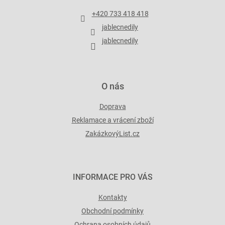
t
+420 733 418 418
í
jablecnedily
jablecnedily
O nás
Doprava
Reklamace a vrácení zboží
ZakázkovýList.cz
INFORMACE PRO VÁS
Kontakty
Obchodní podmínky
Ochrana osobních údajů