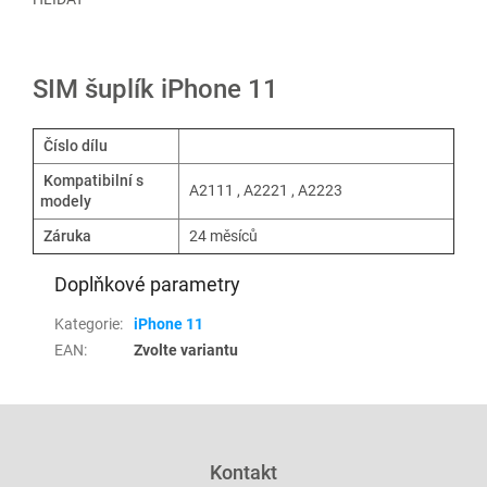
SIM šuplík iPhone 11
Číslo dílu
Kompatibilní s
A2111 , A2221 , A2223
modely
Záruka
24 měsíců
Doplňkové parametry
Kategorie
:
iPhone 11
EAN
:
Zvolte variantu
Z
á
p
Kontakt
a