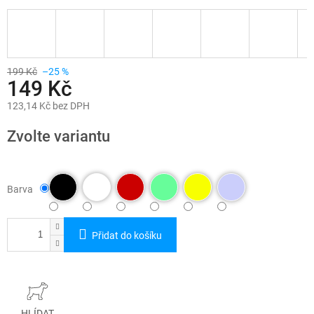
199 Kč
–25 %
149 Kč
123,14 Kč bez DPH
Měrná
cena:
Zvolte variantu
Barva
Přidat do košíku
HLÍDAT