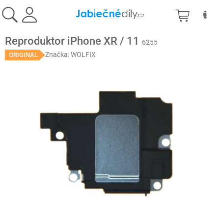
Přejít
NÁKU
na
obsah
KOŠÍK
Reproduktor iPhone XR / 11
6255
Značka:
WOLFIX
ORIGINAL