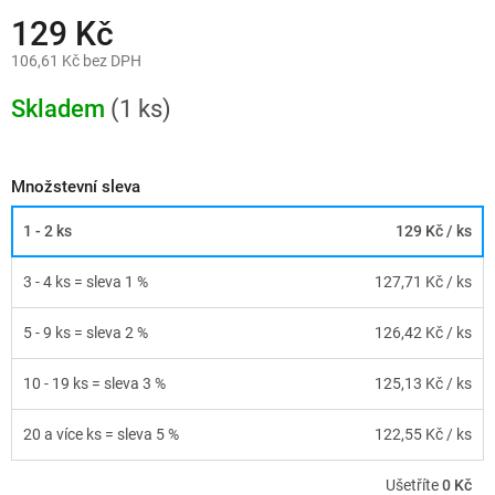
129 Kč
106,61 Kč bez DPH
Měrná
cena:
Skladem
(1 ks)
Množstevní sleva
1 - 2 ks
129 Kč
/ ks
3 - 4 ks = sleva 1 %
127,71 Kč
/ ks
5 - 9 ks = sleva 2 %
126,42 Kč
/ ks
10 - 19 ks = sleva 3 %
125,13 Kč
/ ks
20 a více ks = sleva 5 %
122,55 Kč
/ ks
Ušetříte
0 Kč