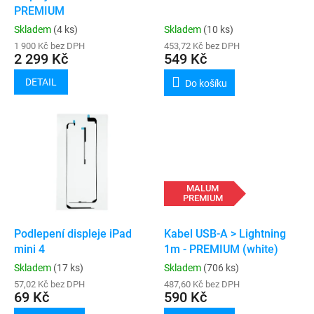
u
PREMIUM
k
Skladem
(4 ks)
Skladem
(10 ks)
t
1 900 Kč bez DPH
453,72 Kč bez DPH
ů
2 299 Kč
549 Kč
DETAIL
Do košíku
MALUM
PREMIUM
Podlepení displeje iPad
Kabel USB-A > Lightning
mini 4
1m - PREMIUM (white)
Skladem
(17 ks)
Skladem
(706 ks)
57,02 Kč bez DPH
487,60 Kč bez DPH
69 Kč
590 Kč