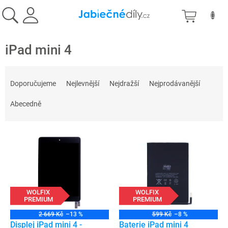
Přejít
NÁKU
na
obsah
KOŠÍK
iPad mini 4
Ř
a
Doporučujeme
Nejlevnější
Nejdražší
Nejprodávanější
z
e
Abecedně
n
í
V
p
ý
r
p
o
i
d
s
u
p
WOLFIX
WOLFIX
k
PREMIUM
PREMIUM
r
t
o
ů
2 669 Kč
–13 %
599 Kč
–8 %
d
Displej iPad mini 4 -
Baterie iPad mini 4