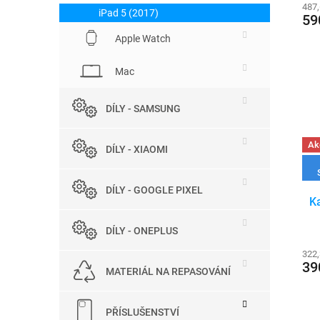
487
iPad 5 (2017)
59
Apple Watch
Mac
DÍLY - SAMSUNG
Ak
DÍLY - XIAOMI
DÍLY - GOOGLE PIXEL
K
DÍLY - ONEPLUS
322
39
MATERIÁL NA REPASOVÁNÍ
PŘÍSLUŠENSTVÍ