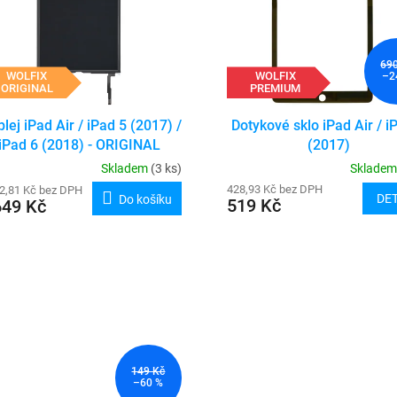
69
WOLFIX
WOLFIX
–2
ORIGINAL
PREMIUM
plej iPad Air / iPad 5 (2017) /
Dotykové sklo iPad Air / i
iPad 6 (2018) - ORIGINAL
(2017)
Skladem
(3 ks)
Sklade
428,93 Kč bez DPH
2,81 Kč bez DPH
DET
Do košíku
519 Kč
649 Kč
149 Kč
–60 %