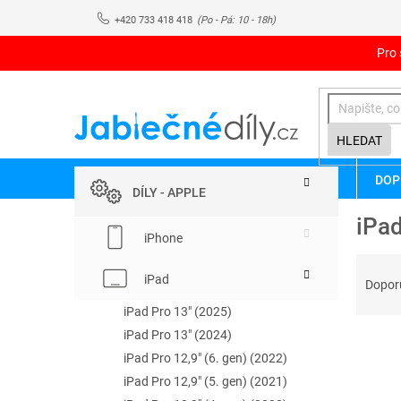
Přejít
+420 733 418 418
na
obsah
Pro 
HLEDAT
P
Přeskočit
DOP
kategorie
o
DÍLY - APPLE
s
iPad
t
iPhone
r
Ř
a
iPad
a
Dopor
n
z
n
iPad Pro 13" (2025)
e
í
iPad Pro 13" (2024)
V
n
p
ý
iPad Pro 12,9" (6. gen) (2022)
í
a
p
p
iPad Pro 12,9" (5. gen) (2021)
n
i