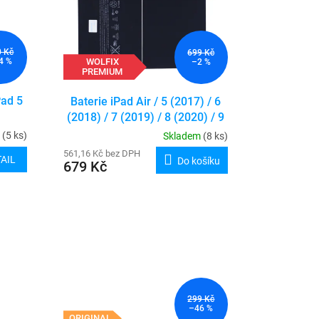
0 Kč
699 Kč
WOLFIX
4 %
–2 %
PREMIUM
Pad 5
Baterie iPad Air / 5 (2017) / 6
(2018) / 7 (2019) / 8 (2020) / 9
(2021)
m
(5 ks)
Skladem
(8 ks)
561,16 Kč bez DPH
AIL
Do košíku
679 Kč
299 Kč
–46 %
ORIGINAL