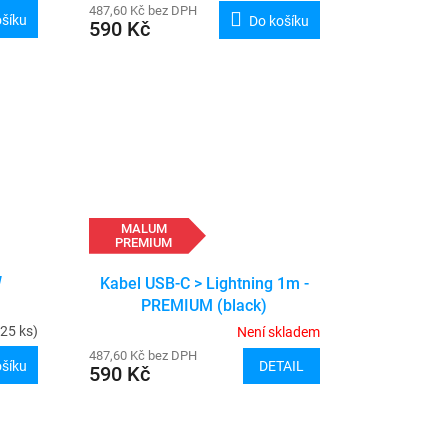
487,60 Kč bez DPH
ošíku
Do košíku
590 Kč
MALUM
PREMIUM
W
Kabel USB-C > Lightning 1m -
PREMIUM (black)
25 ks)
Není skladem
487,60 Kč bez DPH
DETAIL
ošíku
590 Kč