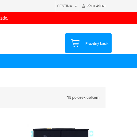
ČEŠTINA
PŘIHLÁŠENÍ
 zde.
NÁKUPNÍ
Prázdný košík
KOŠÍK
15
položek celkem