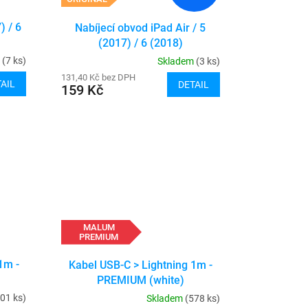
) / 6
Nabíjecí obvod iPad Air / 5
(2017) / 6 (2018)
m
(7 ks)
Skladem
(3 ks)
131,40 Kč bez DPH
AIL
DETAIL
159 Kč
MALUM
PREMIUM
1m -
Kabel USB-C > Lightning 1m -
PREMIUM (white)
01 ks)
Skladem
(578 ks)