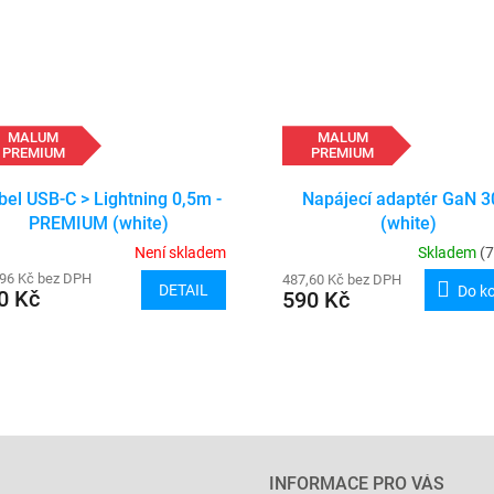
MALUM
MALUM
PREMIUM
PREMIUM
bel USB-C > Lightning 0,5m -
Napájecí adaptér GaN 
PREMIUM (white)
(white)
Není skladem
Skladem
(7
,96 Kč bez DPH
487,60 Kč bez DPH
DETAIL
Do k
0 Kč
590 Kč
O
v
l
á
d
a
INFORMACE PRO VÁS
c