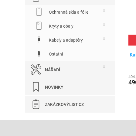
Ochranná skla a fólie
Kryty a obaly
Kabely a adaptéry
Ostatní
Ka
NÁŘADÍ
404
49
NOVINKY
ZAKÁZKOVÝLIST.CZ
Z
á