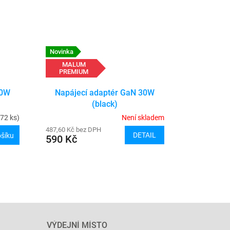
Novinka
MALUM
PREMIUM
30W
Napájecí adaptér GaN 30W
(black)
72 ks)
Není skladem
487,60 Kč bez DPH
DETAIL
ošíku
590 Kč
VÝDEJNÍ MÍSTO