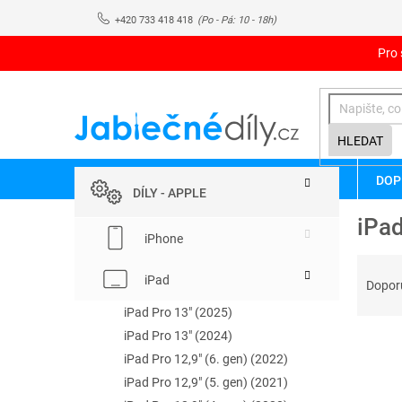
Přejít
+420 733 418 418
na
obsah
Pro 
HLEDAT
P
Přeskočit
DOP
kategorie
o
DÍLY - APPLE
s
iPad
t
iPhone
r
Ř
a
iPad
a
Dopor
n
z
n
iPad Pro 13" (2025)
e
í
iPad Pro 13" (2024)
V
n
p
ý
iPad Pro 12,9" (6. gen) (2022)
í
a
p
p
iPad Pro 12,9" (5. gen) (2021)
n
i