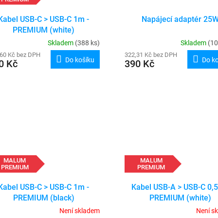
Kabel USB-C > USB-C 1m -
Napájecí adaptér 25
PREMIUM (white)
Skladem
(388 ks)
Skladem
(10
,60 Kč bez DPH
322,31 Kč bez DPH
Do košíku
Do k
0 Kč
390 Kč
MALUM
MALUM
PREMIUM
PREMIUM
Kabel USB-C > USB-C 1m -
Kabel USB-A > USB-C 0,
PREMIUM (black)
PREMIUM (white)
Není skladem
Není s