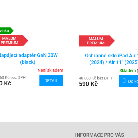
vinka
MALUM
MALUM
PREMIUM
PREMIUM
Napájecí adaptér GaN 30W
Ochranné sklo iPad Air 
(black)
(2024) / Air 11" (2025
Není skladem
Skladem
,60 Kč bez DPH
487,60 Kč bez DPH
DETAIL
Do k
0 Kč
590 Kč
O
v
l
á
d
a
INFORMACE PRO VÁS