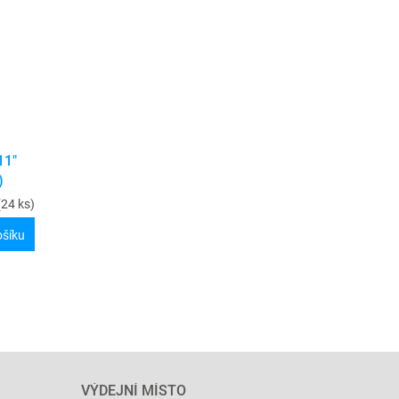
11"
)
(24 ks)
ošíku
VÝDEJNÍ MÍSTO