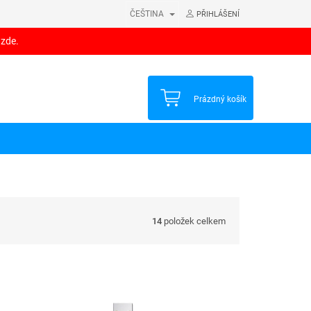
ČEŠTINA
PŘIHLÁŠENÍ
 zde.
NÁKUPNÍ
Prázdný košík
KOŠÍK
14
položek celkem