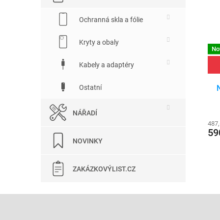
Ochranná skla a fólie
Kryty a obaly
No
Kabely a adaptéry
Ostatní
NÁŘADÍ
487
59
NOVINKY
ZAKÁZKOVÝLIST.CZ
Z
á