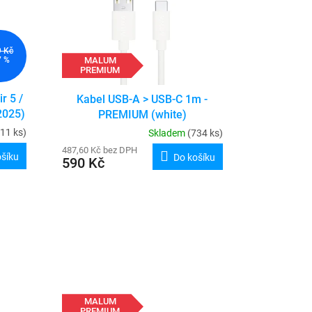
9 Kč
MALUM
7 %
PREMIUM
r 5 /
Kabel USB-A > USB-C 1m -
2025)
PREMIUM (white)
(11 ks)
Skladem
(734 ks)
487,60 Kč bez DPH
ošíku
Do košíku
590 Kč
MALUM
PREMIUM