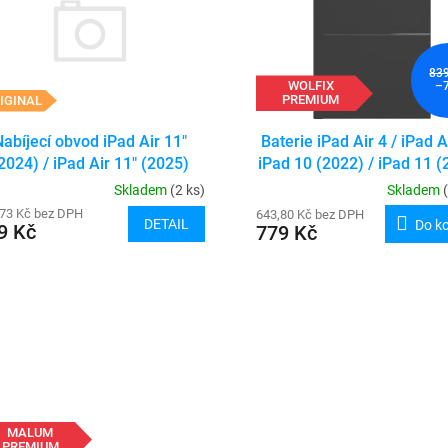
83
WOLFIX
–
PREMIUM
IGINAL
Baterie iPad Air 4 / iPad Ai
Nabíjecí obvod iPad Air 11"
iPad 10 (2022) / iPad 11 (
2024) / iPad Air 11" (2025)
/ iPad Air 11" (2024)
Skladem
Skladem
(2 ks)
,73 Kč bez DPH
643,80 Kč bez DPH
DETAIL
Do k
9 Kč
779 Kč
MALUM
PREMIUM