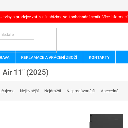
servisy a prodejce zařízení nabízíme
velkoobchodní ceník
. Více informací
RAVA
REKLAMACE A VRÁCENÍ ZBOŽÍ
KONTAKTY
 Air 11" (2025)
učujeme
Nejlevnější
Nejdražší
Nejprodávanější
Abecedně