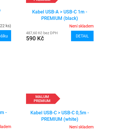
W
Kabel USB-A > USB-C 1m -
PREMIUM (black)
22 ks)
Není skladem
487,60 Kč bez DPH
DETAIL
ošíku
590 Kč
MALUM
PREMIUM
5m -
Kabel USB-C > USB-C 0,5m -
PREMIUM (white)
kladem
Není skladem