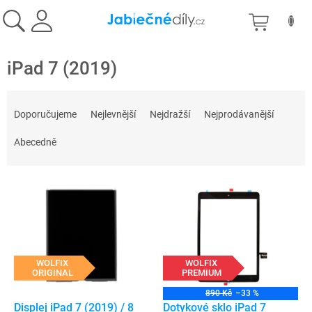
Přejít
NÁKU
na
obsah
KOŠÍK
iPad 7 (2019)
Ř
a
Doporučujeme
Nejlevnější
Nejdražší
Nejprodávanější
z
e
Abecedně
n
í
V
p
ý
r
p
o
i
d
s
u
p
WOLFIX
WOLFIX
k
ORIGINAL
PREMIUM
r
t
o
ů
890 Kč
–33 %
d
Displej iPad 7 (2019) / 8
Dotykové sklo iPad 7