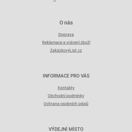
v
ý
p
i
O nás
s
u
Doprava
Reklamace a vrácení zboží
ZakázkovýList.cz
INFORMACE PRO VÁS
Kontakty
Obchodní podmínky
Ochrana osobních údajů
VÝDEJNÍ MÍSTO