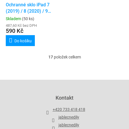
Ochranné sklo iPad 7
(2019) / 8 (2020) / 9
(2021)
Skladem
(50 ks)
487,60 Kč bez DPH
590 Kč
Do košíku
17
položek celkem
O
v
l
á
d
Z
a
á
c
p
Kontakt
í
a
p
t
r
+420 733 418 418
í
v
jablecnedily
k
y
jablecnedily