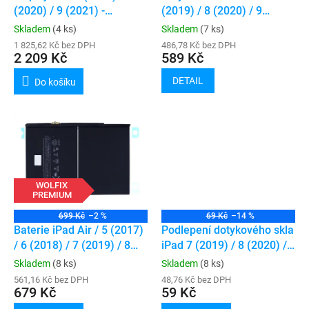
u
(2020) / 9 (2021) -
(2019) / 8 (2020) / 9
k
ORIGINAL
(2021)
Skladem
(4 ks)
Skladem
(7 ks)
t
1 825,62 Kč bez DPH
486,78 Kč bez DPH
ů
2 209 Kč
589 Kč
DETAIL
Do košíku
WOLFIX
PREMIUM
699 Kč
–2 %
69 Kč
–14 %
Baterie iPad Air / 5 (2017)
Podlepení dotykového skla
/ 6 (2018) / 7 (2019) / 8
iPad 7 (2019) / 8 (2020) /
(2020) / 9 (2021)
9 (2021)
Skladem
(8 ks)
Skladem
(8 ks)
561,16 Kč bez DPH
48,76 Kč bez DPH
679 Kč
59 Kč