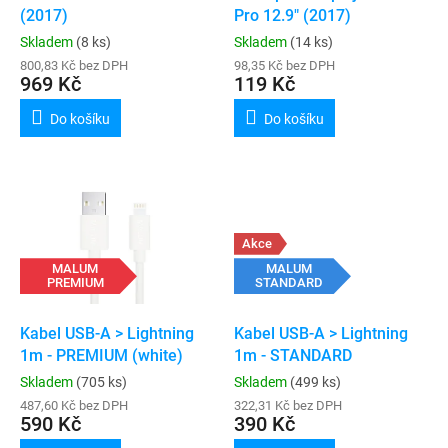
u
(2017)
Pro 12.9" (2017)
k
Skladem
(8 ks)
Skladem
(14 ks)
t
800,83 Kč bez DPH
98,35 Kč bez DPH
ů
969 Kč
119 Kč
Do košíku
Do košíku
Akce
MALUM
MALUM
PREMIUM
STANDARD
Kabel USB-A > Lightning
Kabel USB-A > Lightning
1m - PREMIUM (white)
1m - STANDARD
Skladem
(705 ks)
Skladem
(499 ks)
487,60 Kč bez DPH
322,31 Kč bez DPH
590 Kč
390 Kč