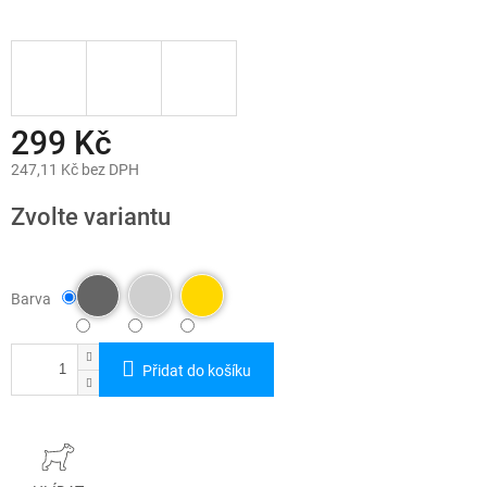
299 Kč
247,11 Kč bez DPH
Měrná
cena:
Zvolte variantu
Barva
Přidat do košíku