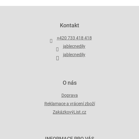
Z
á
p
Kontakt
a
t
+420 733 418 418
í
jablecnedily
jablecnedily
O nás
Doprava
Reklamace a vrácení zboží
ZakázkovýList.cz
INFORMACE PRO VÁS