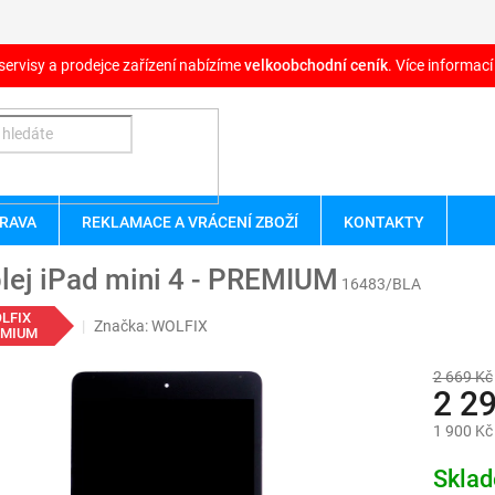
servisy a prodejce zařízení nabízíme
velkoobchodní ceník
. Více informací
RAVA
REKLAMACE A VRÁCENÍ ZBOŽÍ
KONTAKTY
lej iPad mini 4 - PREMIUM
16483/BLA
LFIX
Značka:
WOLFIX
EMIUM
2 669 Kč
2 2
1 900 Kč
Měrná
Skla
cena: