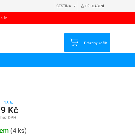
ČEŠTINA
PŘIHLÁŠENÍ
 zde.
NÁKUPNÍ
Prázdný košík
KOŠÍK
–13 %
99 Kč
 bez DPH
dem
(4 ks)