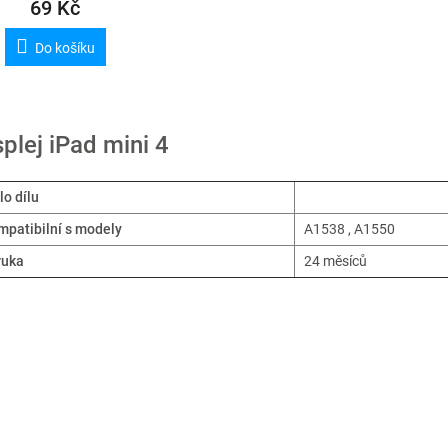
69 Kč
Do košíku
splej iPad mini 4
lo dílu
patibilní s modely
A1538 , A1550
ruka
24 měsíců