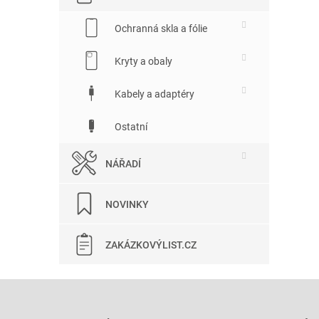
Ochranná skla a fólie
Kryty a obaly
Kabely a adaptéry
Ostatní
NÁŘADÍ
NOVINKY
ZAKÁZKOVÝLIST.CZ
Z
á
p