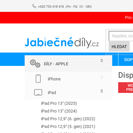
Přejít
+420 733 418 418
na
obsah
Pro 
HLEDAT
P
Přeskočit
DOP
kategorie
o
DÍLY - APPLE
s
Disp
t
iPhone
r
WO
a
PR
iPad
n
n
iPad Pro 13" (2025)
í
iPad Pro 13" (2024)
p
iPad Pro 12,9" (6. gen) (2022)
a
iPad Pro 12,9" (5. gen) (2021)
n