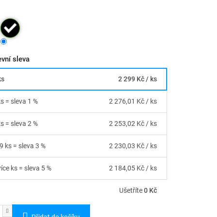
vní sleva
ks
2 299 Kč
/ ks
ks = sleva 1 %
2 276,01 Kč
/ ks
ks = sleva 2 %
2 253,02 Kč
/ ks
9 ks = sleva 3 %
2 230,03 Kč
/ ks
íce ks = sleva 5 %
2 184,05 Kč
/ ks
Ušetříte
0 Kč
Přidat do košíku