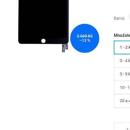
Barva
Množste
2 669 Kč
–13 %
1 - 2 
3 - 4 
5 - 9 
10 - 1
20 a v