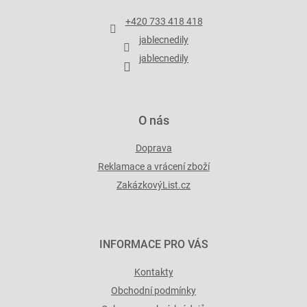
a
p
t
r
+420 733 418 418
í
v
jablecnedily
k
y
jablecnedily
v
ý
p
i
O nás
s
u
Doprava
Reklamace a vrácení zboží
ZakázkovýList.cz
INFORMACE PRO VÁS
Kontakty
Obchodní podmínky