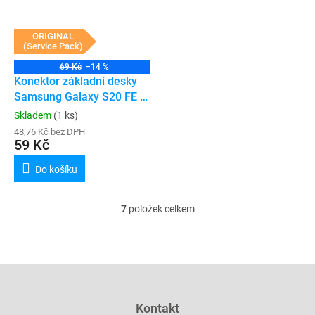
ORIGINAL
(Service Pack)
69 Kč
–14 %
Konektor základní desky
Samsung Galaxy S20 FE /
A71 / A70 / A51 / A40
Skladem
(1 ks)
(G780F / A715F / A705F /
48,76 Kč bez DPH
A515F / A405F) (78 Pin)
59 Kč
(Service Pack)
Do košíku
7
položek celkem
O
v
l
á
d
Z
a
á
c
p
Kontakt
í