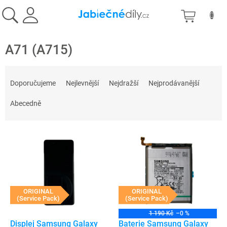
Přejít
NÁKU
na
obsah
KOŠÍK
A71 (A715)
Ř
a
Doporučujeme
Nejlevnější
Nejdražší
Nejprodávanější
z
e
Abecedně
n
í
V
p
ý
r
p
o
i
d
s
u
p
ORIGINAL
ORIGINAL
k
(Service Pack)
(Service Pack)
r
t
o
ů
1 190 Kč
–0 %
d
Displej Samsung Galaxy
Baterie Samsung Galaxy