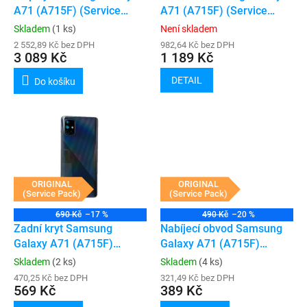
u
A71 (A715F) (Service
A71 (A715F) (Service
k
Pack) (Black)
Pack)
Skladem
(1 ks)
Není skladem
t
2 552,89 Kč bez DPH
982,64 Kč bez DPH
ů
3 089 Kč
1 189 Kč
DETAIL
Do košíku
ORIGINAL
ORIGINAL
(Service Pack)
(Service Pack)
690 Kč
–17 %
490 Kč
–20 %
Zadní kryt Samsung
Nabíjecí obvod Samsung
Galaxy A71 (A715F)
Galaxy A71 (A715F)
(Service Pack) (Crush
(Service Pack)
Skladem
(2 ks)
Skladem
(4 ks)
Black)
470,25 Kč bez DPH
321,49 Kč bez DPH
569 Kč
389 Kč