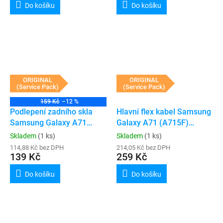
Do košíku
Do košíku
ORIGINAL
ORIGINAL
(Service Pack)
(Service Pack)
159 Kč
–12 %
Podlepení zadního skla
Hlavní flex kabel Samsung
Samsung Galaxy A71
Galaxy A71 (A715F)
(A715F)
(Service Pack)
Skladem
(1 ks)
Skladem
(1 ks)
114,88 Kč bez DPH
214,05 Kč bez DPH
139 Kč
259 Kč
Do košíku
Do košíku