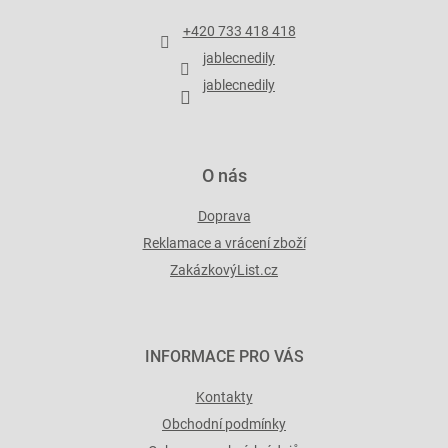
a
p
t
r
+420 733 418 418
í
v
jablecnedily
k
y
jablecnedily
v
ý
p
i
O nás
s
u
Doprava
Reklamace a vrácení zboží
ZakázkovýList.cz
INFORMACE PRO VÁS
Kontakty
Obchodní podmínky