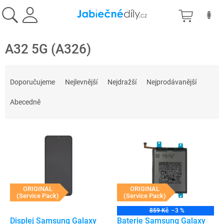
Přejít
NÁKU
na
obsah
KOŠÍK
A32 5G (A326)
Ř
a
Doporučujeme
Nejlevnější
Nejdražší
Nejprodávanější
z
e
Abecedně
n
í
V
p
ý
r
p
o
i
d
s
u
p
ORIGINAL
ORIGINAL
k
(Service Pack)
(Service Pack)
r
t
o
ů
859 Kč
–3 %
d
Displej Samsung Galaxy
Baterie Samsung Galaxy