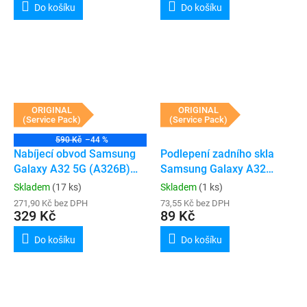
Do košíku
Do košíku
ORIGINAL
ORIGINAL
(Service Pack)
(Service Pack)
590 Kč
–44 %
Nabíjecí obvod Samsung
Podlepení zadního skla
Galaxy A32 5G (A326B)
Samsung Galaxy A32
(Service Pack)
(A326B)
Skladem
(17 ks)
Skladem
(1 ks)
271,90 Kč bez DPH
73,55 Kč bez DPH
329 Kč
89 Kč
Do košíku
Do košíku