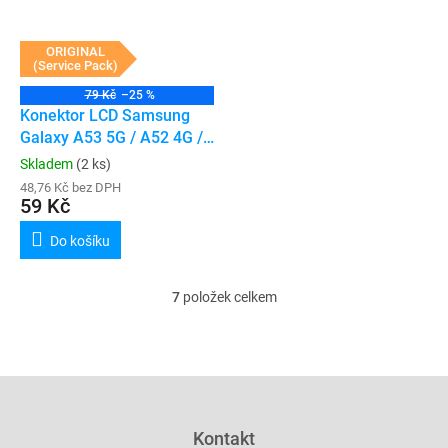
ORIGINAL
(Service Pack)
79 Kč
–25 %
Konektor LCD Samsung
Galaxy A53 5G / A52 4G /
5G / A42 5G / A32 4G / 5G
Skladem
(2 ks)
/ A12 (A536 / A525 / A526
48,76 Kč bez DPH
/ A426 / A325 / A326 /
59 Kč
A125) (78 Pin) (Service
Do košíku
Pack)
7
položek celkem
O
v
l
á
d
Z
a
á
c
p
Kontakt
í