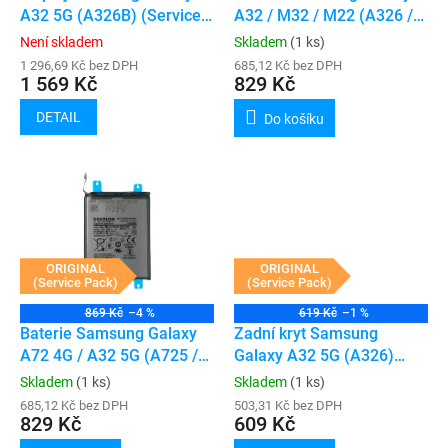
u
A32 5G (A326B) (Service
A32 / M32 / M22 (A326 /
k
Pack) (Black)
M32 / M225) (Service
Není skladem
Skladem
(1 ks)
t
Pack)
1 296,69 Kč bez DPH
685,12 Kč bez DPH
ů
1 569 Kč
829 Kč
DETAIL
Do košíku
ORIGINAL
ORIGINAL
(Service Pack)
(Service Pack)
869 Kč
–4 %
619 Kč
–1 %
Baterie Samsung Galaxy
Zadní kryt Samsung
A72 4G / A32 5G (A725 /
Galaxy A32 5G (A326)
A326) (Service Pack)
(Service Pack) (Black)
Skladem
(1 ks)
Skladem
(1 ks)
685,12 Kč bez DPH
503,31 Kč bez DPH
829 Kč
609 Kč