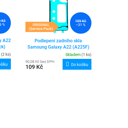
0 Kč
159 Kč
ORIGINAL
6 %
–31 %
(Service Pack)
y A22
Podlepení zadního skla
ck)
Samsung Galaxy A22 (A225F)
(Service Pack)
m
(2 ks)
Skladem
(1 ks)
90,08 Kč bez DPH
ošíku
Do košíku
109 Kč