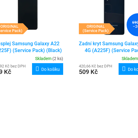
69
ORIGINAL
ORIGINAL
–2
ervice Pack)
(Service Pack)
isplej Samsung Galaxy A22
Zadní kryt Samsung Galax
225F) (Service Pack) (Black)
4G (A225F) (Service Pa
(Black)
Skladem
(2 ks)
Sklade
,92 Kč bez DPH
420,66 Kč bez DPH
Do košíku
Do k
9 Kč
509 Kč
O
v
l
á
d
a
c
í
p