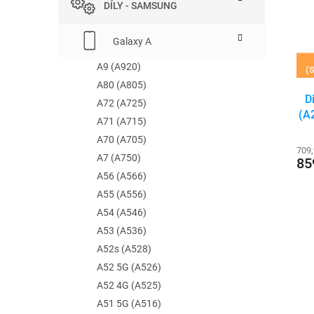
r
DÍLY - SAMSUNG
e
s
o
l
p
d
Galaxy A
r
u
o
k
A9 (A920)
(S
d
t
A80 (A805)
u
ů
D
A72 (A725)
k
(A
t
A71 (A715)
ů
A70 (A705)
709
A7 (A750)
85
A56 (A566)
A55 (A556)
A54 (A546)
A53 (A536)
A52s (A528)
A52 5G (A526)
A52 4G (A525)
A51 5G (A516)