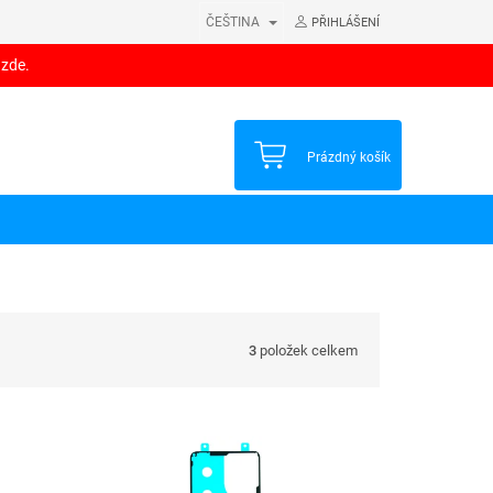
ČEŠTINA
PŘIHLÁŠENÍ
 zde.
NÁKUPNÍ
Prázdný košík
KOŠÍK
3
položek celkem