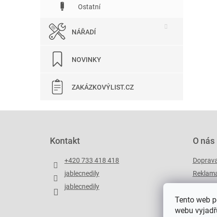
Ostatní
NÁŘADÍ
NOVINKY
ZAKÁZKOVÝLIST.CZ
Z
á
p
Kontakt
O nás
a
t
+420 733 418 418
Doprav
í
jablecnedily
Reklama
jablecnedily
Zakázko
Tento web p
webu vyjadřu