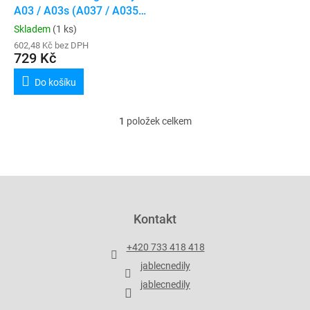
u
A03 / A03s (A037 / A035)
k
(Service Pack)
Skladem
(1 ks)
t
602,48 Kč bez DPH
ů
729 Kč
Do košíku
1
položek celkem
O
v
l
á
d
Z
a
á
c
p
Kontakt
í
a
p
t
r
+420 733 418 418
í
v
jablecnedily
k
y
jablecnedily
v