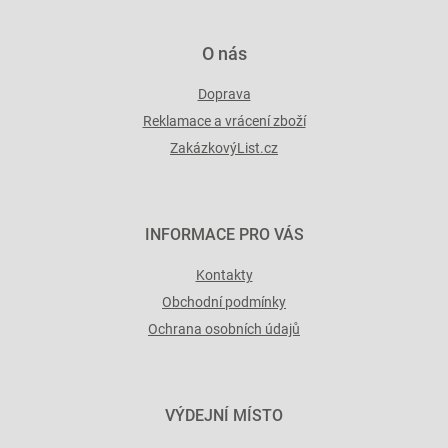
ý
p
i
O nás
s
u
Doprava
Reklamace a vrácení zboží
ZakázkovýList.cz
INFORMACE PRO VÁS
Kontakty
Obchodní podmínky
Ochrana osobních údajů
VÝDEJNÍ MÍSTO