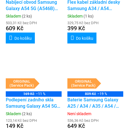
Nabíjecí obvod Samsung
Flex kabel základní desky
Galaxy A54 5G (A546B)
Samsung A34 / A54
(Service Pack)
(A346B / A546B) (Service
Skladem
(2 ks)
Skladem
(1 ks)
Pack)
503,31 Kč bez DPH
329,75 Kč bez DPH
609 Kč
399 Kč
Do košíku
Do košíku
ORIGINAL
ORIGINAL
(Service Pack)
(Service Pack)
169 Kč
–11 %
809 Kč
–19 %
Podlepení zadního skla
Baterie Samsung Galaxy
Samsung Galaxy A54 5G
A25 / A34 / A35 / A54 /
(A546B)
A55 (A256 / A346 / A356 /
Skladem
(2 ks)
Není skladem
A546 / A556) (Service
123,14 Kč bez DPH
536,36 Kč bez DPH
149 Kč
Pack)
649 Kč