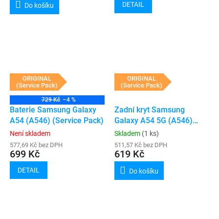
DETAIL
Do košíku
ORIGINAL
ORIGINAL
(Service Pack)
(Service Pack)
729 Kč
–4 %
Baterie Samsung Galaxy
Zadní kryt Samsung
A54 (A546) (Service Pack)
Galaxy A54 5G (A546)
(Service Pack) (Violet)
Není skladem
Skladem
(1 ks)
577,69 Kč bez DPH
511,57 Kč bez DPH
699 Kč
619 Kč
DETAIL
Do košíku