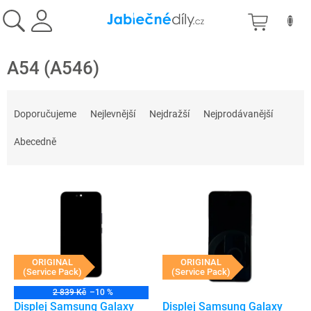
Přejít
NÁKU
na
obsah
KOŠÍK
A54 (A546)
Ř
a
Doporučujeme
Nejlevnější
Nejdražší
Nejprodávanější
z
e
Abecedně
n
í
V
p
ý
r
p
o
i
d
s
u
p
ORIGINAL
ORIGINAL
k
(Service Pack)
(Service Pack)
r
t
o
ů
2 839 Kč
–10 %
d
Displej Samsung Galaxy
Displej Samsung Galaxy