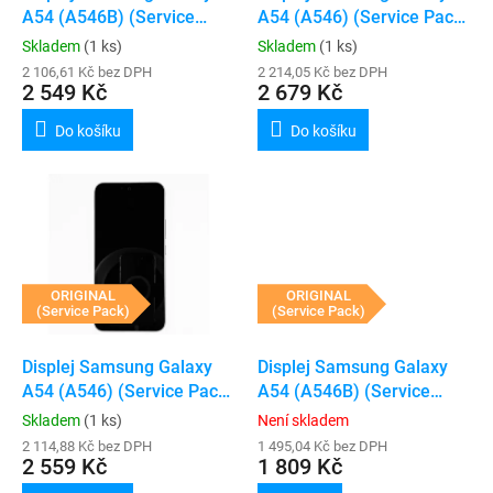
u
A54 (A546B) (Service
A54 (A546) (Service Pack)
k
Pack) (Black)
(White)
Skladem
(1 ks)
Skladem
(1 ks)
t
2 106,61 Kč bez DPH
2 214,05 Kč bez DPH
ů
2 549 Kč
2 679 Kč
Do košíku
Do košíku
ORIGINAL
ORIGINAL
(Service Pack)
(Service Pack)
Displej Samsung Galaxy
Displej Samsung Galaxy
A54 (A546) (Service Pack)
A54 (A546B) (Service
(Violet)
Pack) (Bez rámečku)
Skladem
(1 ks)
Není skladem
2 114,88 Kč bez DPH
1 495,04 Kč bez DPH
2 559 Kč
1 809 Kč