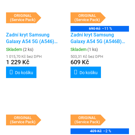
ORIGINAL
ORIGINAL
(Service Pack)
(Service Pack)
690 Kč
–11 %
Zadní kryt Samsung
Zadní kryt Samsung
Galaxy A54 5G (A546)
Galaxy A54 5G (A546B)
(Service Pack) (White)
(Service Pack) (Black)
Skladem
(2 ks)
Skladem
(1 ks)
1 015,70 Kč bez DPH
503,31 Kč bez DPH
1 229 Kč
609 Kč
Do košíku
Do košíku
ORIGINAL
ORIGINAL
(Service Pack)
(Service Pack)
409 Kč
–2 %