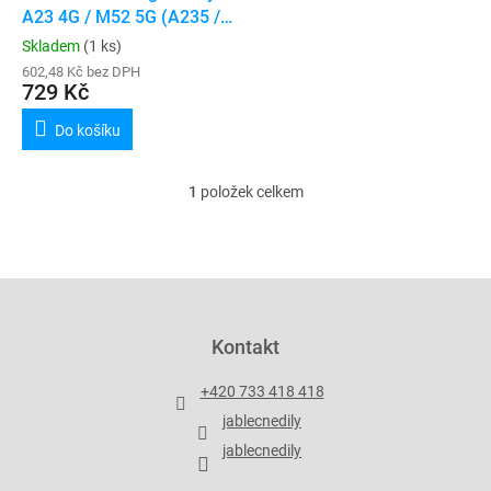
u
A23 4G / M52 5G (A235 /
k
M526) (Service Pack)
Skladem
(1 ks)
t
602,48 Kč bez DPH
ů
729 Kč
Do košíku
1
položek celkem
O
v
l
á
d
Z
a
á
c
p
Kontakt
í
a
p
t
r
+420 733 418 418
í
v
jablecnedily
k
y
jablecnedily
v