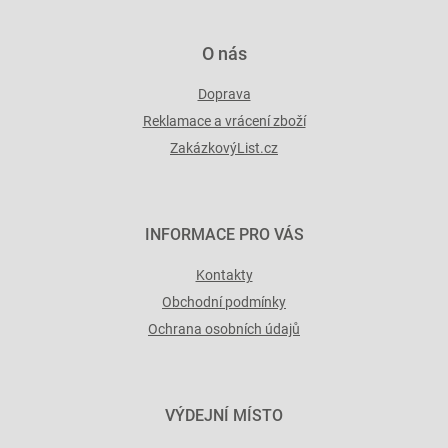
ý
p
i
O nás
s
u
Doprava
Reklamace a vrácení zboží
ZakázkovýList.cz
INFORMACE PRO VÁS
Kontakty
Obchodní podmínky
Ochrana osobních údajů
VÝDEJNÍ MÍSTO