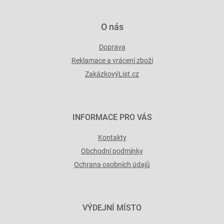
ý
p
i
O nás
s
u
Doprava
Reklamace a vrácení zboží
ZakázkovýList.cz
INFORMACE PRO VÁS
Kontakty
Obchodní podmínky
Ochrana osobních údajů
VÝDEJNÍ MÍSTO