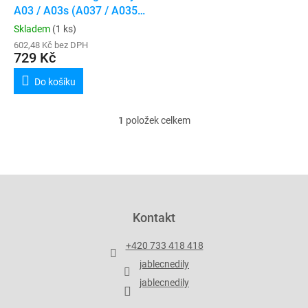
u
A03 / A03s (A037 / A035)
k
(Service Pack)
Skladem
(1 ks)
t
602,48 Kč bez DPH
ů
729 Kč
Do košíku
1
položek celkem
O
v
l
á
d
Z
a
á
c
p
Kontakt
í
a
p
t
r
+420 733 418 418
í
v
jablecnedily
k
y
jablecnedily
v