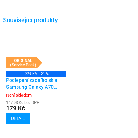
ORIGINAL
(Service Pack)
229 Kč
–21 %
Podlepení zadního skla
Samsung Galaxy A70
(A705F)
Není skladem
147,93 Kč bez DPH
179 Kč
DETAIL