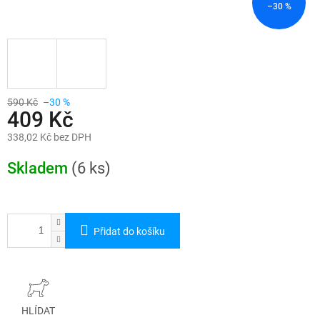
–30 %
590 Kč
–30 %
409 Kč
338,02 Kč bez DPH
Měrná
cena:
Skladem
(6 ks)
Přidat do košíku
HLÍDAT