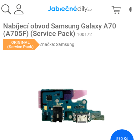
Přejít
NÁKU
na
obsah
KOŠÍK
Nabíjecí obvod Samsung Galaxy A70
(A705F) (Service Pack)
100172
ORIGINAL
Značka:
Samsung
(Service Pack)
590 Kč