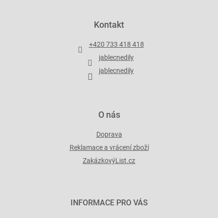
á
p
Kontakt
a
t
+420 733 418 418
í
jablecnedily
jablecnedily
O nás
Doprava
Reklamace a vrácení zboží
ZakázkovýList.cz
INFORMACE PRO VÁS