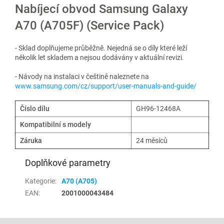
Nabíjecí obvod Samsung Galaxy
A70 (A705F) (Service Pack)
- Sklad doplňujeme průběžně. Nejedná se o díly které leží
několik let skladem a nejsou dodávány v aktuální revizi.
- Návody na instalaci v češtině naleznete na
www.samsung.com/cz/support/user-manuals-and-guide/
Číslo dílu
GH96-12468A
Kompatibilní s modely
Záruka
24 měsíců
Doplňkové parametry
Kategorie
:
A70 (A705)
EAN
:
2001000043484
Z