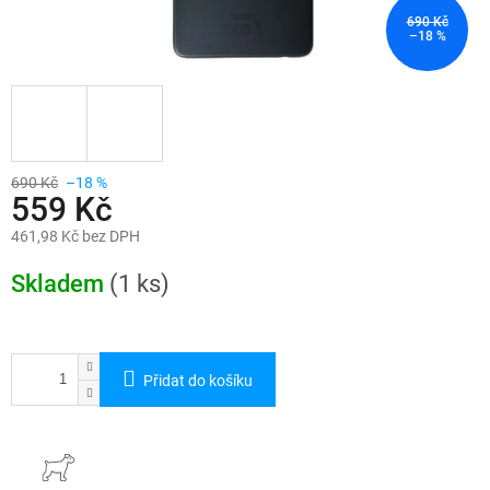
690 Kč
–18 %
690 Kč
–18 %
559 Kč
461,98 Kč bez DPH
Měrná
cena:
Skladem
(1 ks)
Přidat do košíku