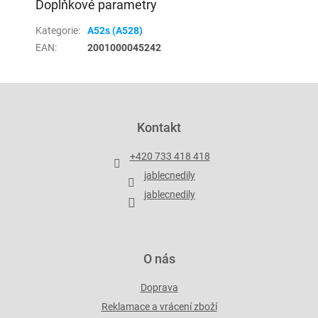
Doplňkové parametry
Kategorie
:
A52s (A528)
EAN
:
2001000045242
Z
á
p
Kontakt
a
t
+420 733 418 418
í
jablecnedily
jablecnedily
O nás
Doprava
Reklamace a vrácení zboží