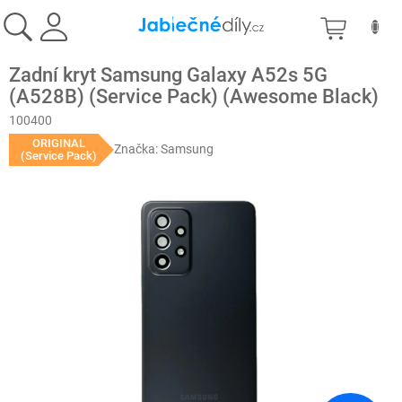
Přejít
NÁKU
na
obsah
KOŠÍK
Zadní kryt Samsung Galaxy A52s 5G
(A528B) (Service Pack) (Awesome Black)
100400
ORIGINAL
Značka:
Samsung
(Service Pack)