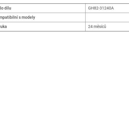
lo dílu
GH82-31240A
patibilní s modely
ruka
24 měsíců