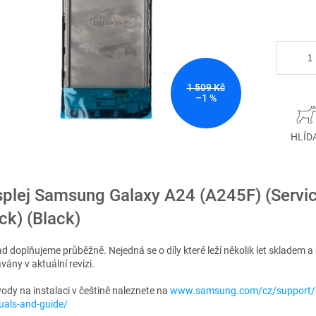
1 509 Kč
–1 %
HLÍD
splej Samsung Galaxy A24 (A245F) (Servi
ck) (Black)
lad doplňujeme průběžně. Nejedná se o díly které leží několik let skladem a
vány v aktuální revizi.
vody na instalaci v češtině naleznete na
www.samsung.com/cz/support/
als-and-guide/