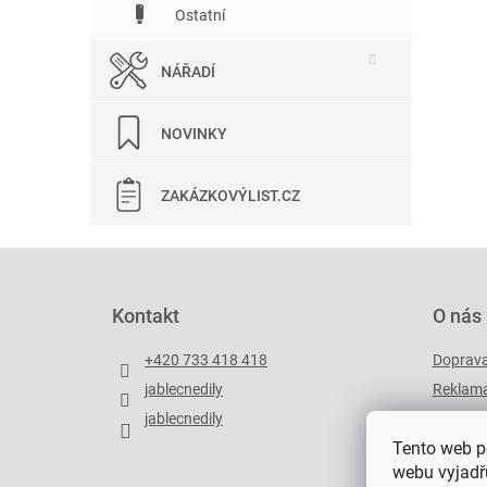
Ostatní
NÁŘADÍ
NOVINKY
ZAKÁZKOVÝLIST.CZ
Z
á
p
Kontakt
O nás
a
t
+420 733 418 418
Doprav
í
jablecnedily
Reklama
jablecnedily
Zakázko
Tento web p
webu vyjadřu