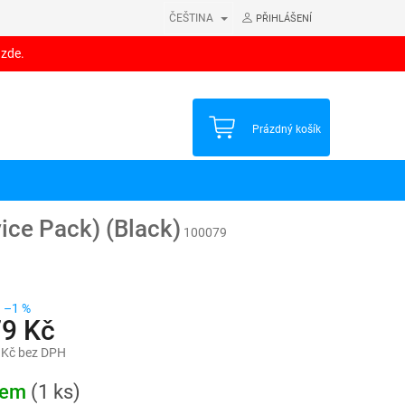
ČEŠTINA
PŘIHLÁŠENÍ
 zde.
NÁKUPNÍ
Prázdný košík
KOŠÍK
ice Pack) (Black)
100079
–1 %
79 Kč
 Kč bez DPH
dem
(1 ks)