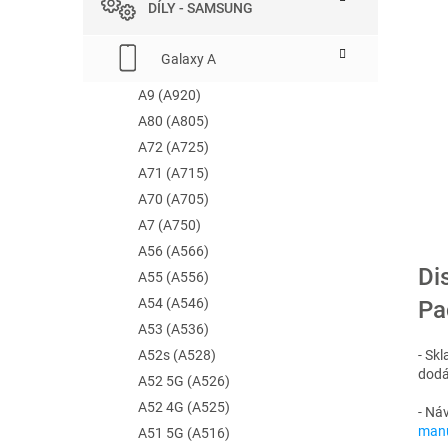
DÍLY - SAMSUNG
e
l
Galaxy A
A9 (A920)
A80 (A805)
A72 (A725)
A71 (A715)
A70 (A705)
A7 (A750)
A56 (A566)
Di
A55 (A556)
A54 (A546)
Pa
A53 (A536)
A52s (A528)
- Sk
dodá
A52 5G (A526)
A52 4G (A525)
- Ná
manu
A51 5G (A516)