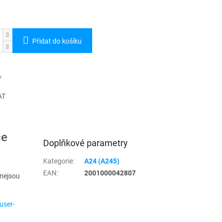
Přidat do košíku
AT
ce
Doplňkové parametry
Kategorie
:
A24 (A245)
EAN
:
2001000042807
 nejsou
user-