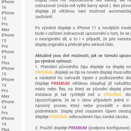
iPhone
zobrazovat (může mít vylité barvy apod.). Bez půvo
16
displeje již většinou není možnost automatick
iPhone
zachránit.
15
Pro
Po výměně displeje u iPhone 11 a novějších mode
Max
bude v zařízení zobrazovat upozornění o tom, že se
iPhone
o neoriginální díl, a to i v případě, že jste nainsta
15
displej originální a přehráli jeho sériové číslo.
Pro
iPhone
Aktuálně jsou dvě možnosti, jak se tomuto upozo
15
po výměně vyhnout:
Plus
1. Přendání původního čipu displeje na displej no
iPhone
ORIGINAL
displejů se čip na novém displeji musí odb
15
a následně ho nahradit čipem z poškozeného disp
iPhone
Displeje
PREMIUM
většinou obsahují již nakuličk
14
místo nebo flex, na který se původní displej pře
Pro
instalace je tak rychlejší než u
ORIGINAL
disp
Max
Upozorňujeme, že se v obou případech jedná o 
iPhone
náročný proces, který nelze provádět v dom
14
podmínkách. Displej před osazením čipem otestuj
Pro
displeje
ORIGINAL
odbroušením čipu zaniká záruka.
iPhone
14
2. Použití displeje
PREMIUM
(podpora konfigurace).
Plus