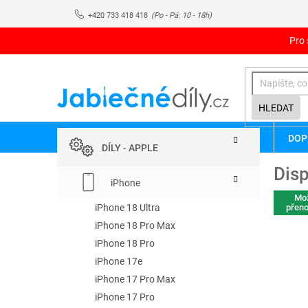
Přejít
+420 733 418 418
na
obsah
Pro 
HLEDAT
P
Přeskočit
DOP
kategorie
o
DÍLY - APPLE
s
Disp
t
iPhone
r
Mo
a
iPhone 18 Ultra
přeno
n
iPhone 18 Pro Max
n
iPhone 18 Pro
í
iPhone 17e
p
iPhone 17 Pro Max
a
iPhone 17 Pro
n