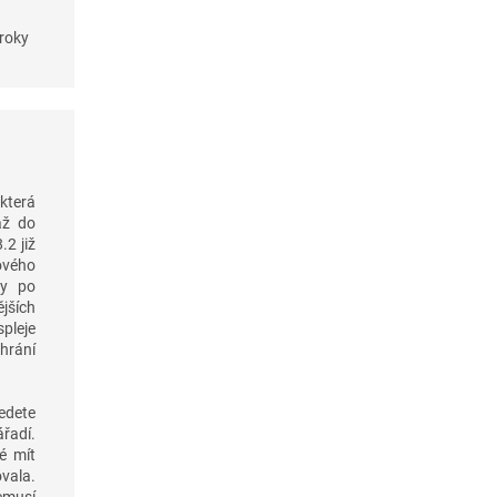
roky
která
až do
.2 již
ového
ky po
jších
pleje
hrání
vedete
ářadí.
é mít
vala.
emusí