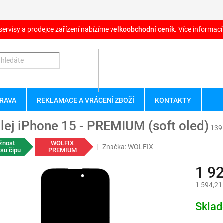
servisy a prodejce zařízení nabízíme
velkoobchodní ceník
. Více informací
RAVA
REKLAMACE A VRÁCENÍ ZBOŽÍ
KONTAKTY
lej iPhone 15 - PREMIUM (soft oled)
139
žnost
WOLFIX
Značka:
WOLFIX
su čipu
PREMIUM
1 9
1 594,21
Měrná
Skla
cena: