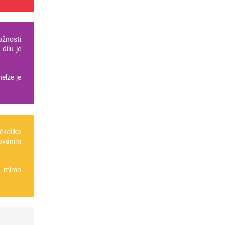
ožnosti
dílu je
elze je
několika
ováním
te mimo