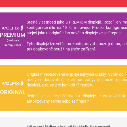
Stejné vlastnosti jako u PREMIUM displejů. Rozdíl je v m
konfigurace dílu na 18.4. a novější. Proces konfigurace 
stejný jako u originálního nového displeje ze self repair.
PREMIUM
(podpora
Tyto displeje lze většinou konfigurovat pouze jednou, a n
konfigurace)
tak opakovaně použít na jiném zařízení.
Originální repasované displeje nejvyšší kvality. Výběr od 
různých dodavatelů, kteří se zabývají pouze repas
displejů, a to jen pro konkrétní modely.
ORIGINAL
Jedná se o nejlepší kvalitu displeje, kterou získá
autorizovaný servis nebo self repair.