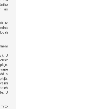
dního
ý jas
lů se
 jedná
lovali
rnění
vý. U
rousit
leje.
ované
ndá a
lejů.
velmi
ácích
te. U
 Tyto