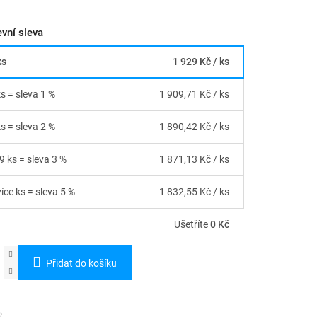
vní sleva
ks
1 929 Kč
/ ks
ks = sleva 1 %
1 909,71 Kč
/ ks
ks = sleva 2 %
1 890,42 Kč
/ ks
9 ks = sleva 3 %
1 871,13 Kč
/ ks
íce ks = sleva 5 %
1 832,55 Kč
/ ks
Ušetříte
0 Kč
Přidat do košíku