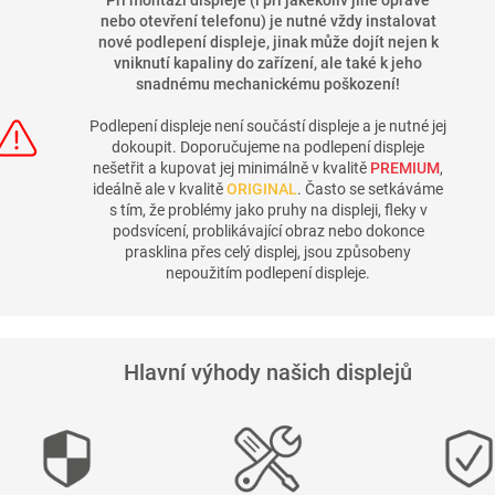
Při montáži displeje (i při jakékoliv jiné opravě
nebo otevření telefonu) je nutné vždy instalovat
nové podlepení displeje, jinak může dojít nejen k
vniknutí kapaliny do zařízení, ale také k jeho
snadnému mechanickému poškození!
Podlepení displeje není součástí displeje a je nutné jej
dokoupit. Doporučujeme na podlepení displeje
nešetřit a kupovat jej minimálně v kvalitě
PREMIUM
,
ideálně ale v kvalitě
ORIGINAL
. Často se setkáváme
s tím, že problémy jako pruhy na displeji, fleky v
podsvícení, problikávající obraz nebo dokonce
prasklina přes celý displej, jsou způsobeny
nepoužitím podlepení displeje.
Hlavní výhody našich displejů