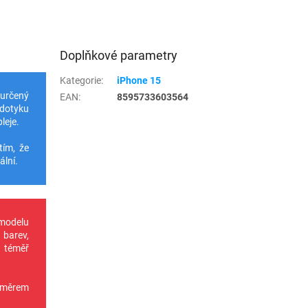
Doplňkové parametry
Kategorie
:
iPhone 15
 určený
EAN
:
8595733603564
 dotyku
leje.
tím, že
ální.
 modelu
 barev,
u téměř
oměrem