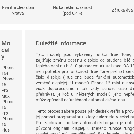
Kvalitní oleofobní
Nízká reklamovanost
Záruka dva 
vrstva
(pod 0,4%)
Mo
Důležité informace
del
Tyto modely jsou vybaveny funkcí True Tone, 
y
zajišťuje změnu odstínu displeje od studené bílé 
teplého odstínu bílé. S příchodem aktualizace iOS 18
iPhone
není potřeba pro funkčnost True Tone přehrát séri
16e
číslo displeje (TrueTone bude funkční automatic
iPhone
výměně displeje). U modelů iPhone 12 mini a nově
16
však doporučujeme i tak vždy sériové číslo dis
Pro
přehrávat, jelikož u některých modelů jeho nepře
Max
může způsobit nefunkčnost automatického jasu.
iPhone
16
Tento proces zabere pouze pár desítek vteřin a pro
Pro
jej pomocí programátoru, který naleznete v sekci n
iPhone
Pro zachování funkce automatického jasu je nutn
16
původní originální displej, u kterého funkce fungo
Plus
Displej musí mít nepoškozené flex kabely, ale n