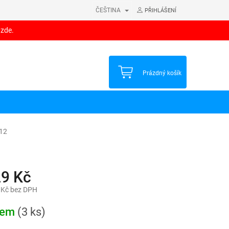
ČEŠTINA
PŘIHLÁŠENÍ
 zde.
NÁKUPNÍ
Prázdný košík
KOŠÍK
12
29 Kč
 Kč bez DPH
dem
(3 ks)