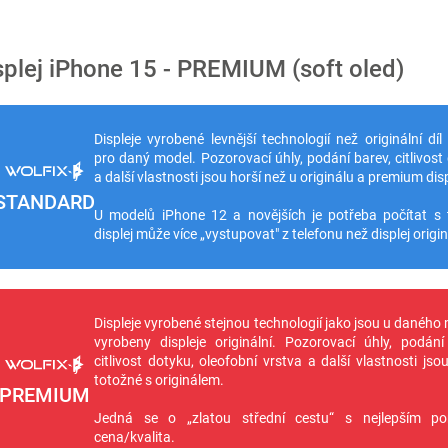
splej iPhone 15 - PREMIUM (soft oled)
Displeje vyrobené levnější technologií než originální díl
pro daný model. Pozorovací úhly, podání barev, citlivost
a další vlastnosti jsou horší než u originálu a premium disp
STANDARD
U modelů iPhone 12 a novějších je potřeba počítat s 
displej může více „vystupovat" z telefonu než displej origin
Displeje vyrobené stejnou technologií jako jsou u daného
vyrobeny displeje originální. Pozorovací úhly, podání
citlivost dotyku, oleofobní vrstva a další vlastnosti jso
totožné s originálem.
PREMIUM
Jedná se o „zlatou střední cestu“ s nejlepším p
cena/kvalita.