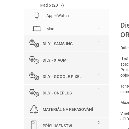
iPad 5 (2017)
Apple Watch
Di
Mac
OR
DÍLY - SAMSUNG
Důle
U ná
DÍLY - XIAOMI
spec
Proj
objev
DÍLY - GOOGLE PIXEL
Tent
samo
DÍLY - ONEPLUS
Možn
MATERIÁL NA REPASOVÁNÍ
V ně
JCID
PŘÍSLUŠENSTVÍ