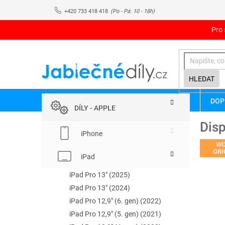
Přejít
+420 733 418 418
na
obsah
Pro 
HLEDAT
P
Přeskočit
DOP
kategorie
o
DÍLY - APPLE
s
Disp
t
iPhone
r
WO
a
ORI
iPad
n
n
iPad Pro 13" (2025)
í
iPad Pro 13" (2024)
p
iPad Pro 12,9" (6. gen) (2022)
a
iPad Pro 12,9" (5. gen) (2021)
n