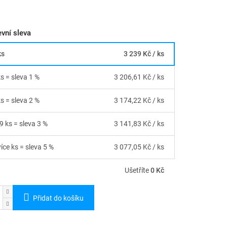
vní sleva
ks
3 239 Kč
/ ks
ks = sleva 1 %
3 206,61 Kč
/ ks
ks = sleva 2 %
3 174,22 Kč
/ ks
9 ks = sleva 3 %
3 141,83 Kč
/ ks
íce ks = sleva 5 %
3 077,05 Kč
/ ks
Ušetříte
0 Kč
Přidat do košíku