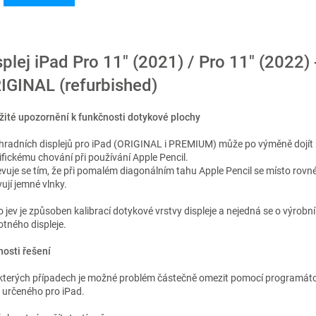
splej iPad Pro 11" (2021) / Pro 11" (2022) 
IGINAL (refurbished)
žité upozornění k funkčnosti dotykové plochy
hradních displejů pro iPad (ORIGINAL i PREMIUM) může po výměně dojít 
ifickému chování při používání Apple Pencil.
evuje se tím, že při pomalém diagonálním tahu Apple Pencil se místo rovné 
ují jemné vlnky.
o jev je způsoben kalibrací dotykové vrstvy displeje a nejedná se o výrobn
tného displeje.
osti řešení
kterých případech je možné problém částečně omezit pomocí programáto
 určeného pro iPad.