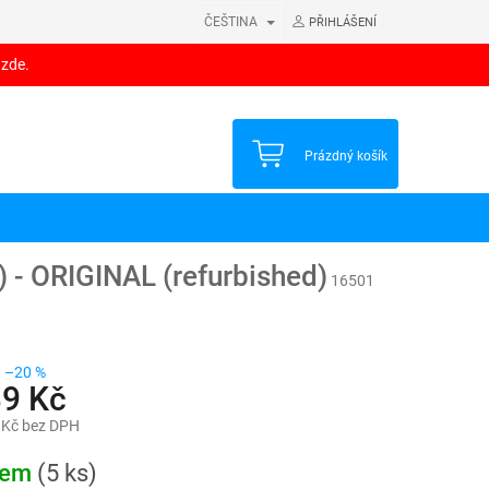
ČEŠTINA
PŘIHLÁŠENÍ
 zde.
NÁKUPNÍ
Prázdný košík
KOŠÍK
) - ORIGINAL (refurbished)
16501
–20 %
39 Kč
 Kč bez DPH
dem
(5 ks)