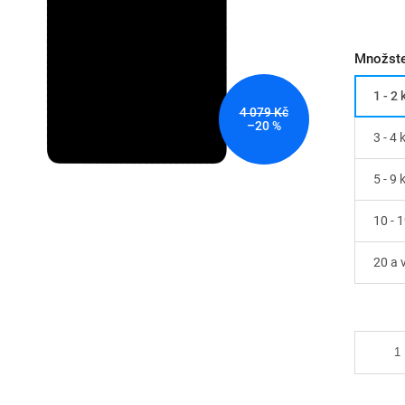
Množste
1 - 2 
4 079 Kč
–20 %
3 - 4 
5 - 9 
10 - 1
20 a v