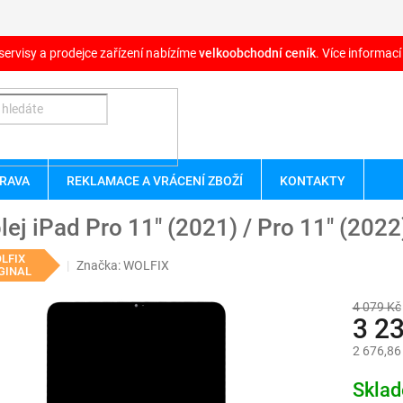
servisy a prodejce zařízení nabízíme
velkoobchodní ceník
. Více informací
RAVA
REKLAMACE A VRÁCENÍ ZBOŽÍ
KONTAKTY
lej iPad Pro 11" (2021) / Pro 11" (2022
LFIX
Značka:
WOLFIX
GINAL
4 079 Kč
3 2
2 676,86
Měrná
Skla
cena: