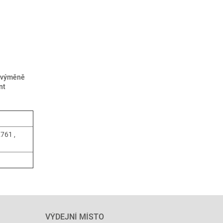
o výměně
nt
761 ,
VÝDEJNÍ MÍSTO