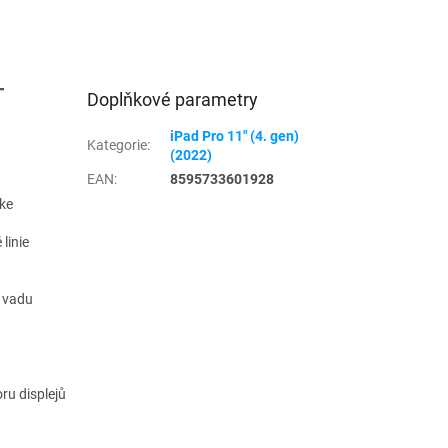
-
Doplňkové parametry
iPad Pro 11" (4. gen)
Kategorie
:
(2022)
EAN
:
8595733601928
ke
linie
í vadu
ru displejů