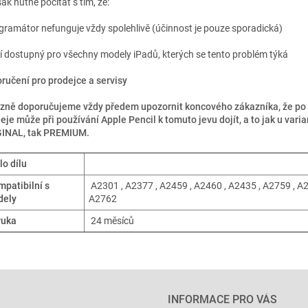
ak nutné počítat s tím, že:
ogramátor nefunguje vždy spolehlivě (účinnost je pouze sporadická)
ní dostupný pro všechny modely iPadů, kterých se tento problém týká
ručení pro prodejce a servisy
zně doporučujeme vždy předem upozornit koncového zákazníka, že p
leje může při používání Apple Pencil k tomuto jevu dojít, a to jak u varia
INAL, tak PREMIUM.
lo dílu
patibilní s
A2301 , A2377 , A2459 , A2460 , A2435 , A2759 , A2
dely
A2762
ruka
24 měsíců
INFORMACE PRO VÁS