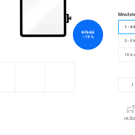
Množste
1 - 4 
979 Kč
–19 %
5 - 9 
10 a 
HLÍD