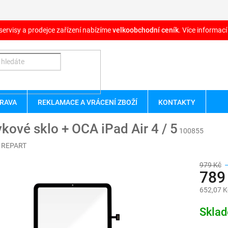
servisy a prodejce zařízení nabízíme
velkoobchodní ceník
. Více informací
RAVA
REKLAMACE A VRÁCENÍ ZBOŽÍ
KONTAKTY
kové sklo + OCA iPad Air 4 / 5
100855
:
REPART
979 Kč
789
652,07 K
Měrná
Skla
cena: