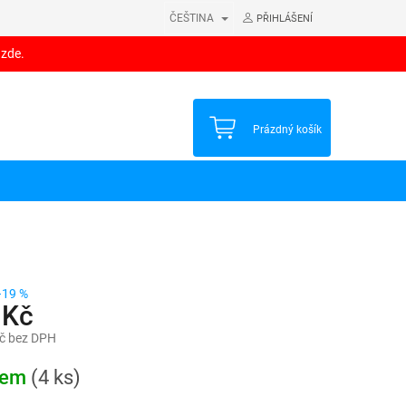
ČEŠTINA
PŘIHLÁŠENÍ
 zde.
NÁKUPNÍ
Prázdný košík
KOŠÍK
–19 %
 Kč
č bez DPH
dem
(4 ks)