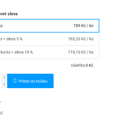
vní sleva
ks
789 Kč
/ ks
ks = sleva 3 %
765,33 Kč
/ ks
více ks = sleva 10 %
710,10 Kč
/ ks
Ušetříte
0 Kč
Přidat do košíku
AT