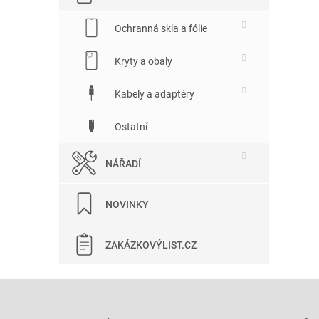
Ochranná skla a fólie
Kryty a obaly
Kabely a adaptéry
Ostatní
NÁŘADÍ
NOVINKY
ZAKÁZKOVÝLIST.CZ
Z
á
p