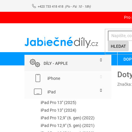
Přejít
+420 733 418 418
na
obsah
Pro 
HLEDAT
P
Přeskočit
DOP
kategorie
o
DÍLY - APPLE
s
Doty
t
iPhone
r
Značka
a
iPad
n
n
iPad Pro 13" (2025)
í
iPad Pro 13" (2024)
p
iPad Pro 12,9" (6. gen) (2022)
a
iPad Pro 12,9" (5. gen) (2021)
n