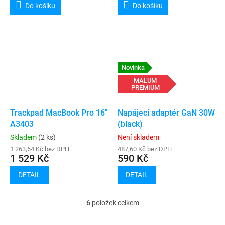
Do košíku
Do košíku
Novinka
MALUM
PREMIUM
Trackpad MacBook Pro 16"
Napájecí adaptér GaN 30W
A3403
(black)
Skladem
(2 ks)
Není skladem
1 263,64 Kč bez DPH
487,60 Kč bez DPH
1 529 Kč
590 Kč
DETAIL
DETAIL
6
položek celkem
O
v