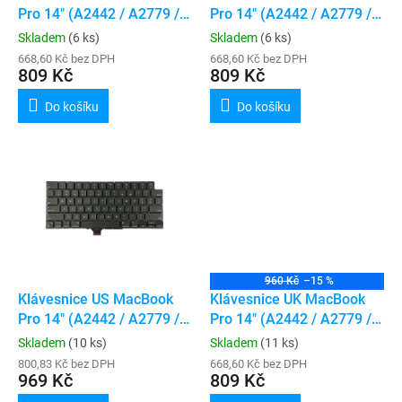
u
Pro 14" (A2442 / A2779 /
Pro 14" (A2442 / A2779 /
k
A2918 / A2992 / A3112 /
A2918 / A2992 / A3112 /
Skladem
(6 ks)
Skladem
(6 ks)
t
A3401 / A3185) / Pro 16"
A3401 / A3185) / Pro 16"
668,60 Kč bez DPH
668,60 Kč bez DPH
ů
(A2485 / A2780 / A2991 /
809 Kč
(A2485 / A2780 / A2991 /
809 Kč
A3403 / A3186)
A3403 / A3186)
Do košíku
Do košíku
960 Kč
–15 %
Klávesnice US MacBook
Klávesnice UK MacBook
Pro 14" (A2442 / A2779 /
Pro 14" (A2442 / A2779 /
A2918 / A2992 / A3112 /
A2918 / A2992 / A3112 /
Skladem
(10 ks)
Skladem
(11 ks)
A3401 / A3185) / Pro 16"
A3401 / A3185) / Pro 16"
800,83 Kč bez DPH
668,60 Kč bez DPH
(A2485 / A2780 / A2991 /
969 Kč
(A2485 / A2780 / A2991 /
809 Kč
A3403 / A3186)
A3403 / A3186)