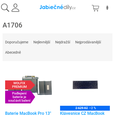
Přejít
NÁKU
na
obsah
KOŠÍK
A1706
Ř
a
Doporučujeme
Nejlevnější
Nejdražší
Nejprodávanější
z
e
Abecedně
n
í
V
p
ý
r
p
o
WOLFIX
i
d
PREMIUM
s
u
Podlepení
p
baterie je
k
součástí balení
r
t
o
ů
2 629 Kč
–2 %
d
Baterie MacBook Pro 13"
Klávesnice CZ MacBook