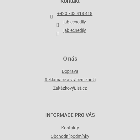
Kontakt
í
a
p
t
r
+420 733 418 418
í
v
jablecnedily
k
y
jablecnedily
v
ý
p
i
O nás
s
u
Doprava
Reklamace a vrácení zboží
ZakázkovýList.cz
INFORMACE PRO VÁS
Kontakty
Obchodní podmínky