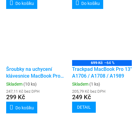
Do košíku
Do košíku
699 Kč
–64 %
Šroubky na uchycení
Trackpad MacBook Pro 13"
klávesnice MacBook Pro
A1706 / A1708 / A1989
(A1706 / A1707 / A1708 /
Skladem
(10 ks)
Skladem
(1 ks)
A1989 / A1990 / A2159 /
247,11 Kč bez DPH
205,79 Kč bez DPH
A2141 / A2289 / A2251 /
299 Kč
249 Kč
A2337 / A2338 / A2442 /
DETAIL
Do košíku
A2485 / A2779 / A2780 /
A2918 / A2991 / A2992 /
A3112 / A3185 / A3156 /
A3401 / A3403 / A3426 /
A3427 / A3428