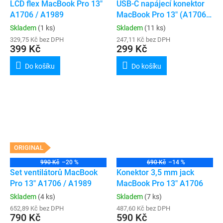
LCD flex MacBook Pro 13"
USB-C napájecí konektor
A1706 / A1989
MacBook Pro 13" (A1706)
/ Pro 15" (A1707)
Skladem
(1 ks)
Skladem
(11 ks)
329,75 Kč bez DPH
247,11 Kč bez DPH
399 Kč
299 Kč
Do košíku
Do košíku
ORIGINAL
990 Kč
–20 %
690 Kč
–14 %
Set ventilátorů MacBook
Konektor 3,5 mm jack
Pro 13" A1706 / A1989
MacBook Pro 13" A1706
Skladem
(4 ks)
Skladem
(7 ks)
652,89 Kč bez DPH
487,60 Kč bez DPH
790 Kč
590 Kč