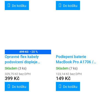
Do košíku
Do košíku
499 Kč
–20 %
Opravné flex kabely
Podlepení baterie
podsvícení displeje
MacBook Pro A1706 /
MacBook Pro A1706 /
A1989
Skladem
(3 ks)
Skladem
(7 ks)
A1707 / A1708 / A1989 /
329,75 Kč bez DPH
123,14 Kč bez DPH
A1990 / A2251 / A2289
399 Kč
149 Kč
Do košíku
Do košíku