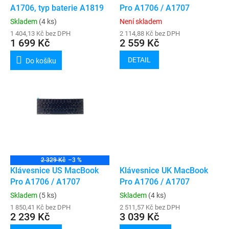
u
A1706, typ baterie A1819
Pro A1706 / A1707
k
Skladem
(4 ks)
Není skladem
t
1 404,13 Kč bez DPH
2 114,88 Kč bez DPH
ů
1 699 Kč
2 559 Kč
DETAIL
Do košíku
2 329 Kč
–3 %
Klávesnice US MacBook
Klávesnice UK MacBook
Pro A1706 / A1707
Pro A1706 / A1707
Skladem
(5 ks)
Skladem
(4 ks)
1 850,41 Kč bez DPH
2 511,57 Kč bez DPH
2 239 Kč
3 039 Kč