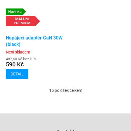
Novinka
MALUM
PREMIUM
Napájecí adaptér GaN 30W
(black)
Není skladem
487,60 Kč bez DPH
590 Kč
DETAIL
15
položek celkem
O
v
l
á
d
Z
a
á
c
p