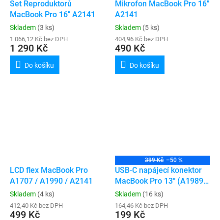
Set Reproduktorů
Mikrofon MacBook Pro 16"
MacBook Pro 16" A2141
A2141
Skladem
(3 ks)
Skladem
(5 ks)
1 066,12 Kč bez DPH
404,96 Kč bez DPH
1 290 Kč
490 Kč
Do košíku
Do košíku
399 Kč
–50 %
LCD flex MacBook Pro
USB-C napájecí konektor
A1707 / A1990 / A2141
MacBook Pro 13" (A1989 /
A2159 / A2289 / A2338 /
Skladem
(4 ks)
Skladem
(16 ks)
A2251) / Pro 15" (A1990) /
412,40 Kč bez DPH
164,46 Kč bez DPH
499 Kč
Pro 16" (A2141)
199 Kč