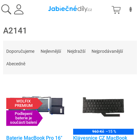
Přejít
NÁKU
na
obsah
KOŠÍK
A2141
Ř
a
Doporučujeme
Nejlevnější
Nejdražší
Nejprodávanější
z
e
Abecedně
n
í
V
p
ý
r
p
o
WOLFIX
i
d
PREMIUM
s
u
Podlepení
p
baterie je
k
součástí balení
r
t
o
ů
960 Kč
–15 %
d
Baterie MacBook Pro 16"
Klávesnice CZ MacBook