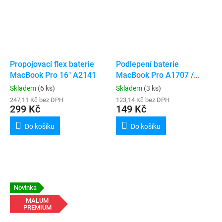
Propojovací flex baterie
Podlepení baterie
MacBook Pro 16" A2141
MacBook Pro A1707 /
A1990 / A2141
Skladem
(6 ks)
Skladem
(3 ks)
247,11 Kč bez DPH
123,14 Kč bez DPH
299 Kč
149 Kč
Do košíku
Do košíku
Novinka
MALUM
PREMIUM