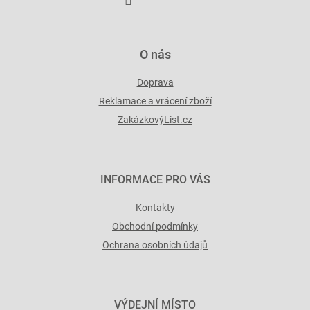
v
ý
p
i
O nás
s
u
Doprava
Reklamace a vrácení zboží
ZakázkovýList.cz
INFORMACE PRO VÁS
Kontakty
Obchodní podmínky
Ochrana osobních údajů
VÝDEJNÍ MÍSTO