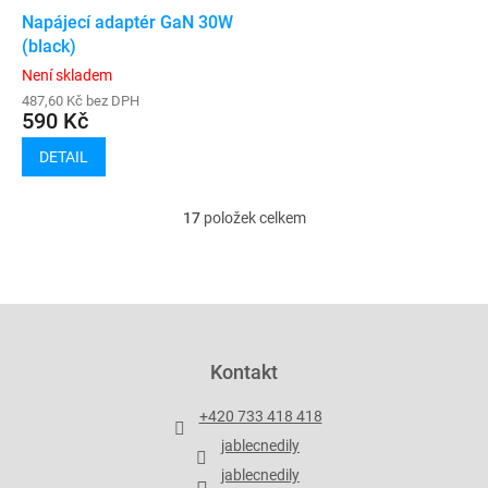
Napájecí adaptér GaN 30W
(black)
Není skladem
487,60 Kč bez DPH
590 Kč
DETAIL
17
položek celkem
O
v
l
á
d
Z
a
á
c
p
Kontakt
í
a
p
t
r
+420 733 418 418
í
v
jablecnedily
k
y
jablecnedily