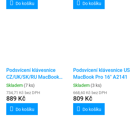
Do košíku
Do košíku
Podsvícení klávesnice
Podsvícení klávesnice US
CZ/UK/SK/RU MacBook
MacBook Pro 16" A2141
Pro 16" A2141
Skladem
(7 ks)
Skladem
(3 ks)
734,71 Kč bez DPH
668,60 Kč bez DPH
889 Kč
809 Kč
Do košíku
Do košíku