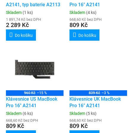
u
A2141, typ baterie A2113
Pro 16" A2141
k
Skladem
(1 ks)
Skladem
(4 ks)
t
1 891,74 Kč bez DPH
668,60 Kč bez DPH
ů
2 289 Kč
809 Kč
Do košíku
Do košíku
960 Kč
–15 %
839 Kč
–3 %
Klávesnice US MacBook
Klávesnice UK MacBook
Pro 16" A2141
Pro 16" A2141
Skladem
(6 ks)
Skladem
(5 ks)
668,60 Kč bez DPH
668,60 Kč bez DPH
809 Kč
809 Kč