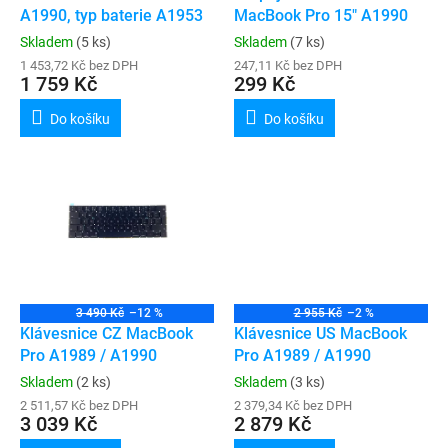
u
A1990, typ baterie A1953
MacBook Pro 15" A1990
k
Skladem
(5 ks)
Skladem
(7 ks)
t
1 453,72 Kč bez DPH
247,11 Kč bez DPH
ů
1 759 Kč
299 Kč
Do košíku
Do košíku
3 490 Kč
–12 %
2 955 Kč
–2 %
Klávesnice CZ MacBook
Klávesnice US MacBook
Pro A1989 / A1990
Pro A1989 / A1990
Skladem
(2 ks)
Skladem
(3 ks)
2 511,57 Kč bez DPH
2 379,34 Kč bez DPH
3 039 Kč
2 879 Kč