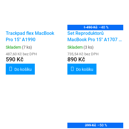
1 490 Kč
–40 %
Trackpad flex MacBook
Set Reproduktorů
Pro 15" A1990
MacBook Pro 15" A1707 /
A1990
Skladem
(7 ks)
Skladem
(3 ks)
487,60 Kč bez DPH
735,54 Kč bez DPH
590 Kč
890 Kč
Do košíku
Do košíku
399 Kč
–50 %