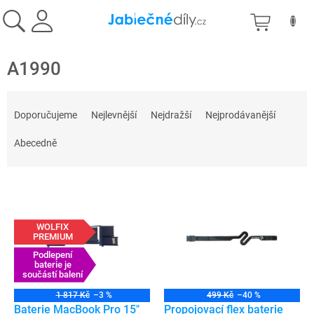
Přejít
NÁKU
na
obsah
KOŠÍK
A1990
Ř
a
Doporučujeme
Nejlevnější
Nejdražší
Nejprodávanější
z
e
Abecedně
n
í
V
p
ý
r
p
o
WOLFIX
i
d
PREMIUM
s
u
Podlepení
p
baterie je
k
součástí balení
r
t
o
ů
1 817 Kč
–3 %
499 Kč
–40 %
d
Baterie MacBook Pro 15"
Propojovací flex baterie