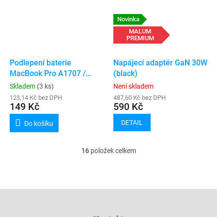
Novinka
MALUM
PREMIUM
Podlepení baterie
Napájecí adaptér GaN 30W
MacBook Pro A1707 /
(black)
A1990 / A2141
Skladem
(3 ks)
Není skladem
123,14 Kč bez DPH
487,60 Kč bez DPH
149 Kč
590 Kč
DETAIL
Do košíku
16
položek celkem
O
v
l
á
d
Z
a
á
c
p