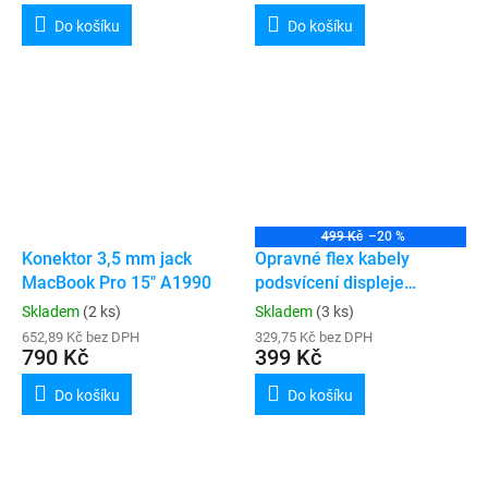
Do košíku
Do košíku
499 Kč
–20 %
Konektor 3,5 mm jack
Opravné flex kabely
MacBook Pro 15" A1990
podsvícení displeje
MacBook Pro A1706 /
Skladem
(2 ks)
Skladem
(3 ks)
A1707 / A1708 / A1989 /
652,89 Kč bez DPH
329,75 Kč bez DPH
790 Kč
A1990 / A2251 / A2289
399 Kč
Do košíku
Do košíku