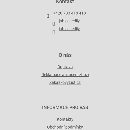
Kontakt
í
a
p
t
r
+420 733 418 418
í
v
jablecnedily
k
y
jablecnedily
v
ý
p
i
O nás
s
u
Doprava
Reklamace a vrácení zboží
ZakázkovýList.cz
INFORMACE PRO VÁS
Kontakty
Obchodní podmínky