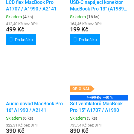
LCD flex MacBook Pro
USB-C napájecí konektor
A1707 / A1990 / A2141
MacBook Pro 13" (A1989 /
A2159 / A2289 / A2338 /
Skladem
(4 ks)
Skladem
(16 ks)
A2251) / Pro 15" (A1990) /
412,40 Kč bez DPH
164,46 Kč bez DPH
499 Kč
Pro 16" (A2141)
199 Kč
Do košíku
Do košíku
ORIGINAL
1 490 Kč
–40 %
Audio obvod MacBook Pro
Set ventilátorů MacBook
16" A1990 / A2141
Pro 15" A1707 / A1990
Skladem
(6 ks)
Skladem
(3 ks)
322,31 Kč bez DPH
735,54 Kč bez DPH
390 Kč
890 Kč