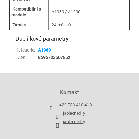
Kompatibilní s
A1989 / A1990
modely
Záruka
24 měsíců
Doplňkové parametry
Kategorie
:
A1989
EAN
:
8595733607852
Z
á
p
Kontakt
a
t
+420 733 418 418
í
jablecnedily
jablecnedily