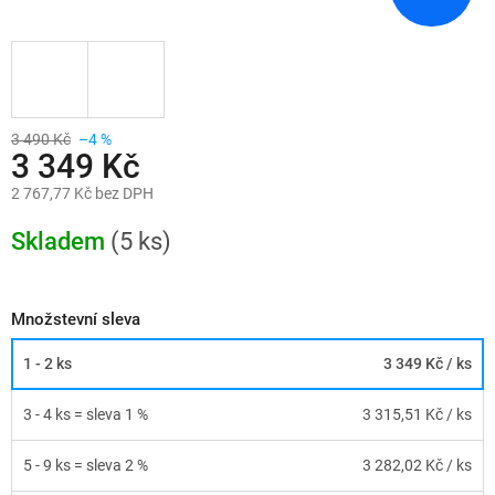
3 490 Kč
–4 %
3 349 Kč
2 767,77 Kč bez DPH
Měrná
cena:
Skladem
(5 ks)
Množstevní sleva
1 - 2 ks
3 349 Kč
/ ks
3 - 4 ks = sleva 1 %
3 315,51 Kč
/ ks
5 - 9 ks = sleva 2 %
3 282,02 Kč
/ ks