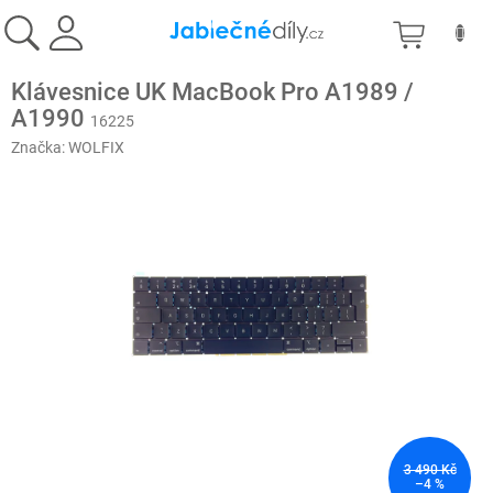
Přejít
NÁKU
na
obsah
KOŠÍK
Klávesnice UK MacBook Pro A1989 /
A1990
16225
Značka:
WOLFIX
3 490 Kč
–4 %