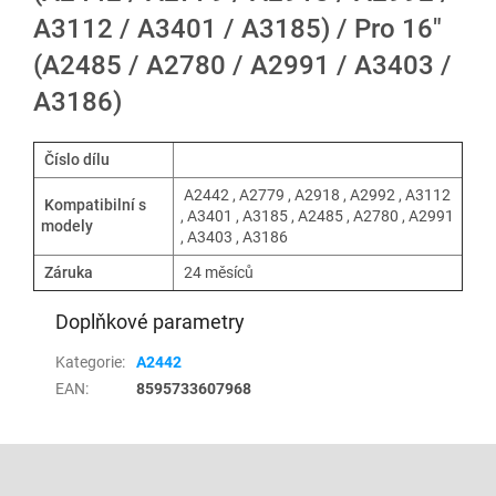
A3112 / A3401 / A3185) / Pro 16"
(A2485 / A2780 / A2991 / A3403 /
A3186)
Číslo dílu
A2442 , A2779 , A2918 , A2992 , A3112
Kompatibilní s
, A3401 , A3185 , A2485 , A2780 , A2991
modely
, A3403 , A3186
Záruka
24 měsíců
Doplňkové parametry
Kategorie
:
A2442
EAN
:
8595733607968
Z
á