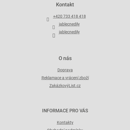
p
Kontakt
a
t
+420 733 418 418
í
jablecnedily
jablecnedily
O nás
Doprava
Reklamace a vrácení zboží
ZakázkovýList.cz
INFORMACE PRO VÁS
Kontakty