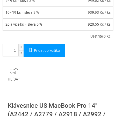
5 - 9 ks = sleva 2 %
949,62 Kč
/ ks
10 - 19 ks = sleva 3 %
939,93 Kč
/ ks
20 a více ks = sleva 5 %
920,55 Kč
/ ks
Ušetříte
0 Kč
Přidat do košíku
HLÍDAT
Klávesnice US MacBook Pro 14"
(A2442 / A2779 / A2918 / A2992 /