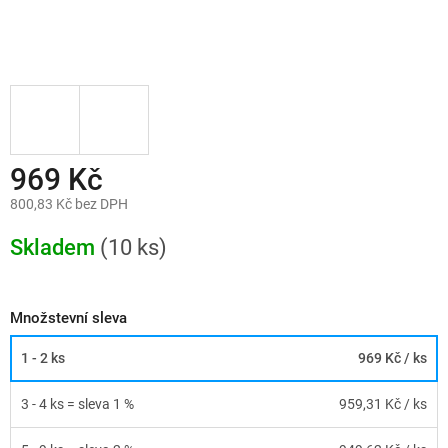
969 Kč
800,83 Kč bez DPH
Měrná
cena:
Skladem
(10 ks)
Množstevní sleva
1 - 2 ks
969 Kč
/ ks
3 - 4 ks = sleva 1 %
959,31 Kč
/ ks