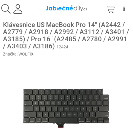
Přejít
NÁKU
na
obsah
KOŠÍK
Klávesnice US MacBook Pro 14" (A2442 /
A2779 / A2918 / A2992 / A3112 / A3401 /
A3185) / Pro 16" (A2485 / A2780 / A2991
/ A3403 / A3186)
12424
Značka:
WOLFIX