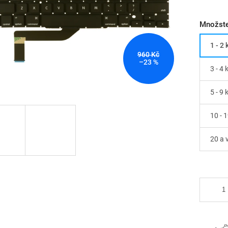
Množste
1 - 2 
960 Kč
–23 %
3 - 4 
5 - 9 
10 - 1
20 a v