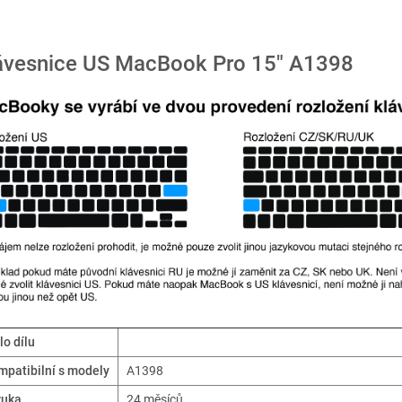
ávesnice US MacBook Pro 15" A1398
lo dílu
patibilní s modely
A1398
ruka
24 měsíců