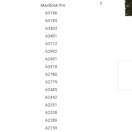
e
MacBook Pro
l
A3186
A3185
A3403
A3401
A3112
A2992
A2991
A2918
A2780
A2779
A2485
A2442
A2251
A2338
A2289
A2159