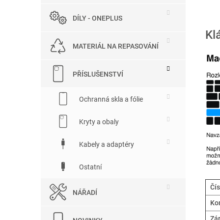
DÍLY - ONEPLUS
Kl
MATERIÁL NA REPASOVÁNÍ
PŘÍSLUŠENSTVÍ
Ochranná skla a fólie
Kryty a obaly
Kabely a adaptéry
Ostatní
Čís
NÁŘADÍ
Kom
Zá