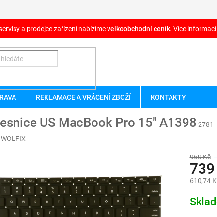
servisy a prodejce zařízení nabízíme
velkoobchodní ceník
. Více informací
RAVA
REKLAMACE A VRÁCENÍ ZBOŽÍ
KONTAKTY
vesnice US MacBook Pro 15" A1398
2781
:
WOLFIX
960 Kč
739
610,74 K
Měrná
Skla
cena: