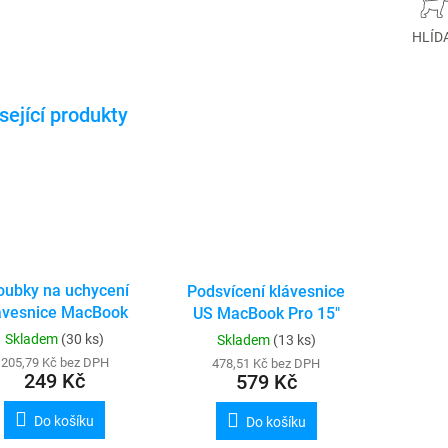
HLÍD
oubky na uchycení
Podsvícení klávesnice
ávesnice MacBook
US MacBook Pro 15"
A1286 / A1278 /
A1398
Skladem
(30 ks)
Skladem
(13 ks)
A1466 / A1369 /
205,79 Kč bez DPH
478,51 Kč bez DPH
A1370 / A1465 /
249 Kč
579 Kč
A1398 / A1502 /
A1425
Do košíku
Do košíku