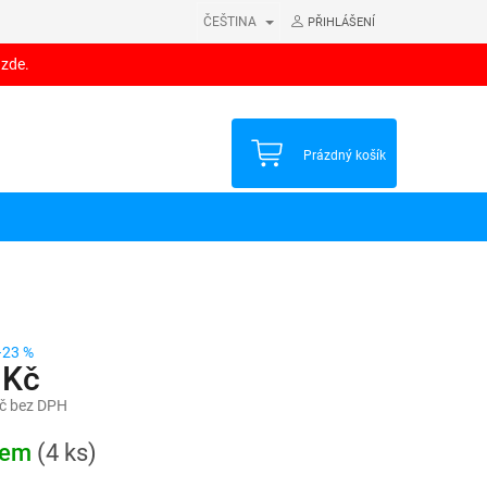
ČEŠTINA
PŘIHLÁŠENÍ
 zde.
NÁKUPNÍ
Prázdný košík
KOŠÍK
–23 %
 Kč
č bez DPH
dem
(4 ks)