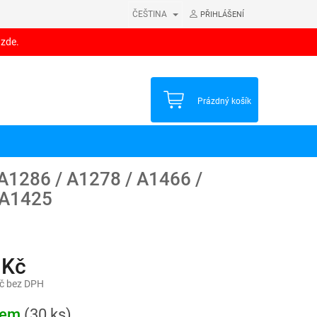
ČEŠTINA
PŘIHLÁŠENÍ
 zde.
NÁKUPNÍ
Prázdný košík
KOŠÍK
A1286 / A1278 / A1466 /
 A1425
 Kč
č bez DPH
dem
(30 ks)