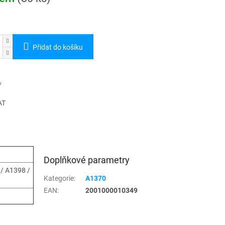
Přidat do košíku
AT
Doplňkové parametry
/ A1398 /
Kategorie
:
A1370
EAN
:
2001000010349