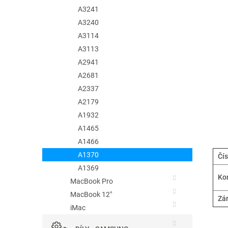
e
A3241
l
A3240
A3114
A3113
A2941
A2681
A2337
A2179
A1932
A1465
A1466
A1370
Čís
A1369
Kom
MacBook Pro
MacBook 12"
Zá
iMac