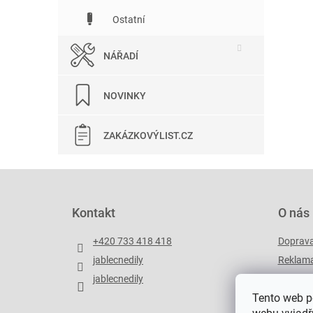
Ostatní
NÁŘADÍ
NOVINKY
ZAKÁZKOVÝLIST.CZ
Z
á
p
Kontakt
O nás
a
t
+420 733 418 418
Doprav
í
jablecnedily
Reklama
jablecnedily
Zakázko
Tento web p