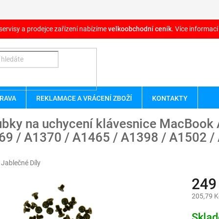
servisy a prodejce zařízení nabízíme
velkoobchodní ceník
. Více informací
RAVA
REKLAMACE A VRÁCENÍ ZBOŽÍ
KONTAKTY
ubky na uchycení klávesnice MacBook 
69 / A1370 / A1465 / A1398 / A1502 /
:
Jablečné Díly
249
205,79 K
Měrná
Skla