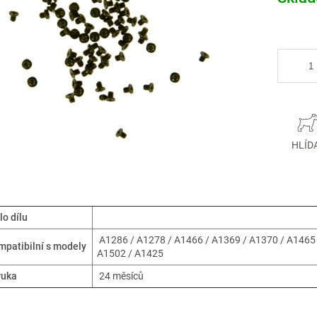
cena:
HLÍD
lo dílu
A1286 / A1278 / A1466 / A1369 / A1370 / A1465 
patibilní s modely
A1502 / A1425
ruka
24 měsíců