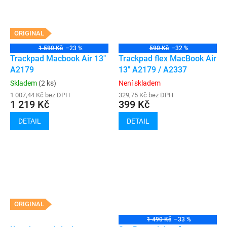
ORIGINAL
1 590 Kč
–23 %
590 Kč
–32 %
Trackpad Macbook Air 13"
Trackpad flex MacBook Air
A2179
13" A2179 / A2337
Skladem
(2 ks)
Není skladem
1 007,44 Kč bez DPH
329,75 Kč bez DPH
1 219 Kč
399 Kč
DETAIL
DETAIL
ORIGINAL
1 490 Kč
–33 %