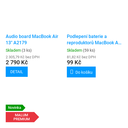
Audio board MacBook Air
Podlepení baterie a
13" A2179
reproduktorů MacBook Air
A1932 / A2179 / A2337
Skladem
(3 ks)
Skladem
(59 ks)
2 305,79 Kč bez DPH
81,82 Kč bez DPH
2 790 Kč
99 Kč
DETAIL
Do košíku
Novinka
MALUM
PREMIUM