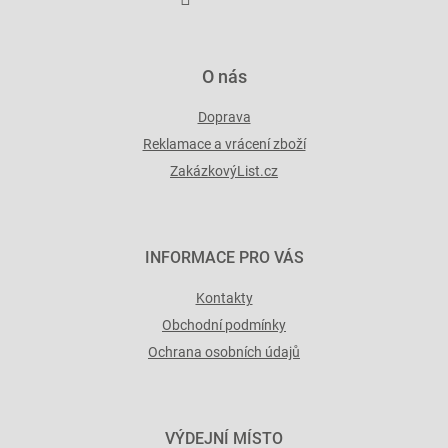
v
ý
p
i
O nás
s
u
Doprava
Reklamace a vrácení zboží
ZakázkovýList.cz
INFORMACE PRO VÁS
Kontakty
Obchodní podmínky
Ochrana osobních údajů
VÝDEJNÍ MÍSTO