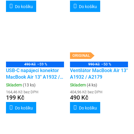
Do košíku
Do košíku
ORIGINAL
490 Kč
–59 %
990 Kč
–50 %
USB-C napájecí konektor
Ventilátor MacBook Air 13"
MacBook Air 13" A1932 /
A1932 / A2179
A2179 / A2337
Skladem
(13 ks)
Skladem
(4 ks)
164,46 Kč bez DPH
404,96 Kč bez DPH
199 Kč
490 Kč
Do košíku
Do košíku