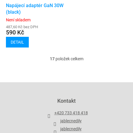
Napájecí adaptér GaN 30W
(black)
Není skladem
487,60 Kč bez DPH
590 Kč
DETAIL
17
položek celkem
O
v
l
á
d
Z
a
á
c
p
Kontakt
í
a
p
t
r
+420 733 418 418
í
v
jablecnedily
k
y
jablecnedily