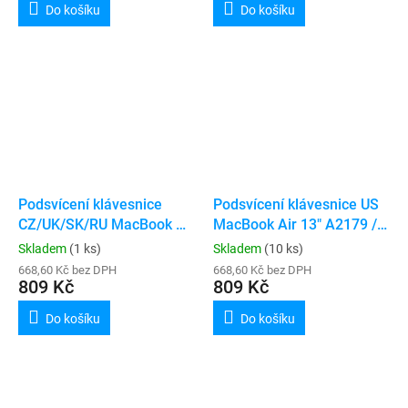
Do košíku
Do košíku
Podsvícení klávesnice
Podsvícení klávesnice US
CZ/UK/SK/RU MacBook Air
MacBook Air 13" A2179 /
13" A2179 / A2337
A2337
Skladem
(1 ks)
Skladem
(10 ks)
668,60 Kč bez DPH
668,60 Kč bez DPH
809 Kč
809 Kč
Do košíku
Do košíku