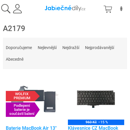
Přejít
NÁKU
na
obsah
KOŠÍK
A2179
Ř
a
Doporučujeme
Nejlevnější
Nejdražší
Nejprodávanější
z
e
Abecedně
n
í
V
p
ý
r
p
o
WOLFIX
i
d
PREMIUM
s
u
Podlepení
p
baterie je
k
součástí balení
r
t
o
ů
960 Kč
–15 %
d
Baterie MacBook Air 13"
Klávesnice CZ MacBook