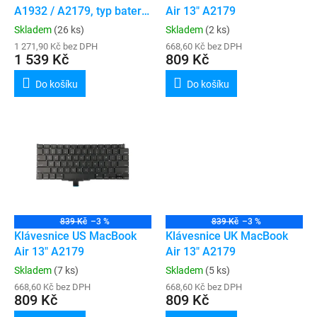
u
A1932 / A2179, typ baterie
Air 13" A2179
k
A1965
Skladem
(26 ks)
Skladem
(2 ks)
t
1 271,90 Kč bez DPH
668,60 Kč bez DPH
ů
1 539 Kč
809 Kč
Do košíku
Do košíku
839 Kč
–3 %
839 Kč
–3 %
Klávesnice US MacBook
Klávesnice UK MacBook
Air 13" A2179
Air 13" A2179
Skladem
(7 ks)
Skladem
(5 ks)
668,60 Kč bez DPH
668,60 Kč bez DPH
809 Kč
809 Kč