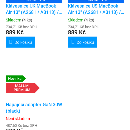
960 Kč
–7 %
960 Kč
–7 %
Klávesnice UK MacBook
Klávesnice US MacBook
Air 13" (A2681 / A3113) /
Air 13" (A2681 / A3113) /
Air 15" (A2941 / A3114)
Air 15" (A2941 / A3114)
Skladem
(4 ks)
Skladem
(4 ks)
734,71 Kč bez DPH
734,71 Kč bez DPH
889 Kč
889 Kč
Do košíku
Do košíku
Novinka
MALUM
PREMIUM
Napájecí adaptér GaN 30W
(black)
Není skladem
487,60 Kč bez DPH