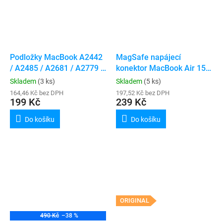
Podložky MacBook A2442
MagSafe napájecí
/ A2485 / A2681 / A2779 /
konektor MacBook Air 15"
A2780 / A2918 / A2941 /
A2941 / A3114
Skladem
(3 ks)
Skladem
(5 ks)
A2991 / A2992 (4ks)
164,46 Kč bez DPH
197,52 Kč bez DPH
199 Kč
239 Kč
Do košíku
Do košíku
ORIGINAL
490 Kč
–38 %