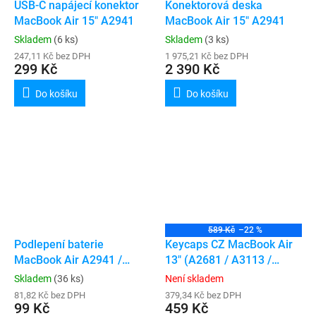
USB-C napájecí konektor
Konektorová deska
MacBook Air 15" A2941
MacBook Air 15" A2941
Skladem
(6 ks)
Skladem
(3 ks)
247,11 Kč bez DPH
1 975,21 Kč bez DPH
299 Kč
2 390 Kč
Do košíku
Do košíku
589 Kč
–22 %
Podlepení baterie
Keycaps CZ MacBook Air
MacBook Air A2941 /
13" (A2681 / A3113 /
A3114
A3240) / Air 15" (A2941 /
Skladem
(36 ks)
Není skladem
A3114)
81,82 Kč bez DPH
379,34 Kč bez DPH
99 Kč
459 Kč