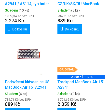
u
A2941 / A3114, typ baterie
CZ/UK/SK/RU MacBook Air
k
A2797
15" A2941
Skladem
(10 ks)
Skladem
(3 ks)
t
1 879,34 Kč bez DPH
734,71 Kč bez DPH
ů
2 274 Kč
889 Kč
Do košíku
Do košíku
ORIGINAL
2 390 Kč
–13 %
Podsvícení klávesnice US
Trackpad MacBook Air 15"
MacBook Air 15" A2941
A2941
Skladem
(4 ks)
Skladem
(2 ks)
734,71 Kč bez DPH
1 701,65 Kč bez DPH
889 Kč
2 059 Kč