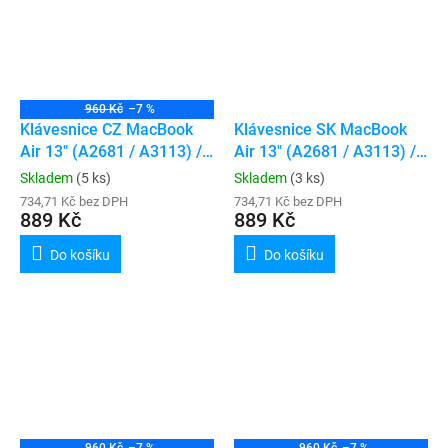
960 Kč
–7 %
Klávesnice CZ MacBook
Klávesnice SK MacBook
Air 13" (A2681 / A3113) /
Air 13" (A2681 / A3113) /
Air 15" (A2941 / A3114)
Air 15" (A2941 / A3114)
Skladem
(5 ks)
Skladem
(3 ks)
734,71 Kč bez DPH
734,71 Kč bez DPH
889 Kč
889 Kč
Do košíku
Do košíku