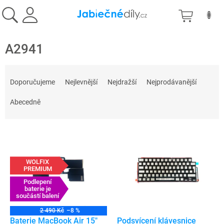
Přejít
NÁKU
na
obsah
KOŠÍK
A2941
Ř
a
Doporučujeme
Nejlevnější
Nejdražší
Nejprodávanější
z
e
Abecedně
n
í
V
p
ý
r
p
o
WOLFIX
i
d
PREMIUM
s
u
Podlepení
p
baterie je
k
součástí balení
r
t
o
ů
2 490 Kč
–8 %
d
Baterie MacBook Air 15"
Podsvícení klávesnice