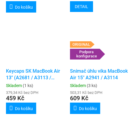
DETAIL
Do košíku
ORIGINAL
Podpora
konfigurace
Keycaps SK MacBook Air
Snímač úhlu víka MacBook
13" (A2681 / A3113 /
Air 15" A2941 / A3114
A3240) / Air 15" (A2941 /
Skladem
(1 ks)
Skladem
(3 ks)
A3114)
379,34 Kč bez DPH
503,31 Kč bez DPH
459 Kč
609 Kč
Do košíku
Do košíku