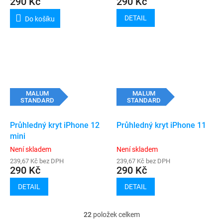
290 Kč
290 Kč
DETAIL
Do košíku
MALUM
MALUM
STANDARD
STANDARD
Průhledný kryt iPhone 12
Průhledný kryt iPhone 11
mini
Není skladem
Není skladem
239,67 Kč bez DPH
239,67 Kč bez DPH
290 Kč
290 Kč
DETAIL
DETAIL
22
položek celkem
O