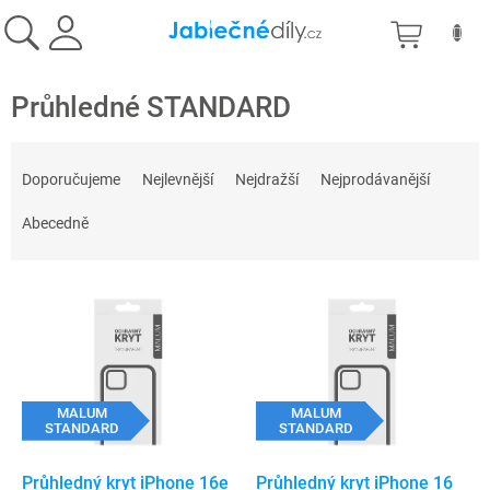
Přejít
NÁKU
na
obsah
KOŠÍK
Průhledné STANDARD
Ř
a
Doporučujeme
Nejlevnější
Nejdražší
Nejprodávanější
z
e
Abecedně
n
í
V
p
ý
r
p
o
i
d
s
u
p
MALUM
MALUM
k
STANDARD
STANDARD
r
t
o
ů
d
Průhledný kryt iPhone 16e
Průhledný kryt iPhone 16