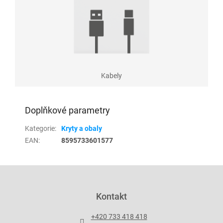
Kabely
Doplňkové parametry
Kategorie
:
Kryty a obaly
EAN
:
8595733601577
Z
á
p
Kontakt
a
t
+420 733 418 418