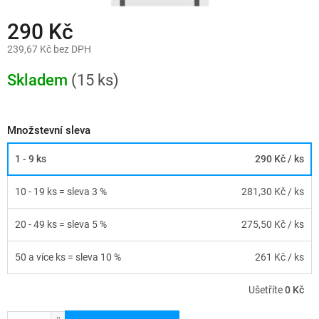
290 Kč
239,67 Kč bez DPH
Měrná
cena:
Skladem
(15 ks)
Množstevní sleva
1 - 9 ks
290 Kč
/ ks
10 - 19 ks = sleva 3 %
281,30 Kč
/ ks
20 - 49 ks = sleva 5 %
275,50 Kč
/ ks
50 a více ks = sleva 10 %
261 Kč
/ ks
Ušetříte
0 Kč