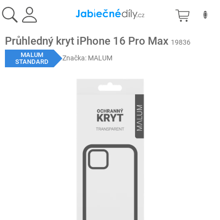
Přejít
NÁKU
na
obsah
KOŠÍK
Průhledný kryt iPhone 16 Pro Max
19836
MALUM
Značka:
MALUM
STANDARD