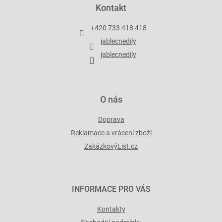
p
Kontakt
í
a
p
t
r
+420 733 418 418
í
v
jablecnedily
k
y
jablecnedily
v
ý
p
i
O nás
s
u
Doprava
Reklamace a vrácení zboží
ZakázkovýList.cz
INFORMACE PRO VÁS
Kontakty