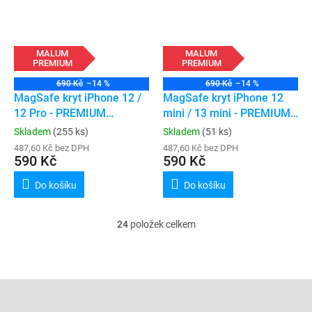
MALUM
MALUM
PREMIUM
PREMIUM
690 Kč
–14 %
690 Kč
–14 %
MagSafe kryt iPhone 12 /
MagSafe kryt iPhone 12
12 Pro - PREMIUM
mini / 13 mini - PREMIUM
(transparent)
(transparent)
Skladem
(255 ks)
Skladem
(51 ks)
487,60 Kč bez DPH
487,60 Kč bez DPH
590 Kč
590 Kč
Do košíku
Do košíku
24
položek celkem
O
v
l
á
d
Z
a
á
c