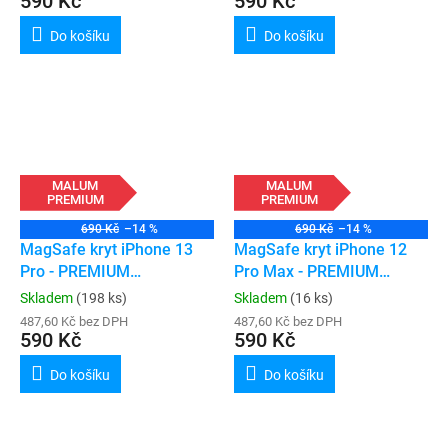
590 Kč
590 Kč
Do košíku
Do košíku
MALUM
MALUM
PREMIUM
PREMIUM
690 Kč
–14 %
690 Kč
–14 %
MagSafe kryt iPhone 13
MagSafe kryt iPhone 12
Pro - PREMIUM
Pro Max - PREMIUM
(transparent)
(transparent)
Skladem
(198 ks)
Skladem
(16 ks)
487,60 Kč bez DPH
487,60 Kč bez DPH
590 Kč
590 Kč
Do košíku
Do košíku