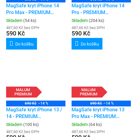
MagSafe kryt iPhone 14
MagSafe kryt iPhone 14
Pro Max - PREMIUM
Pro - PREMIUM
(transparent)
(transparent)
Skladem
(54 ks)
Skladem
(204 ks)
487,60 Kč bez DPH
487,60 Kč bez DPH
590 Kč
590 Kč
Do košíku
Do košíku
MALUM
MALUM
PREMIUM
PREMIUM
690 Kč
–14 %
690 Kč
–14 %
MagSafe kryt iPhone 13 /
MagSafe kryt iPhone 13
14 - PREMIUM
Pro Max - PREMIUM
(transparent)
(transparent)
Skladem
(100 ks)
Skladem
(64 ks)
487,60 Kč bez DPH
487,60 Kč bez DPH