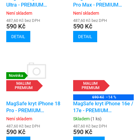
u
Ultra - PREMIUM
Pro Max - PREMIUM
k
(transparent)
(transparent)
Není skladem
Není skladem
t
487,60 Kč bez DPH
487,60 Kč bez DPH
ů
590 Kč
590 Kč
DETAIL
DETAIL
Novinka
MALUM
MALUM
PREMIUM
PREMIUM
690 Kč
–14 %
MagSafe kryt iPhone 16e /
MagSafe kryt iPhone 18
17e - PREMIUM
Pro - PREMIUM
(transparent)
(transparent)
Skladem
(1 ks)
Není skladem
487,60 Kč bez DPH
487,60 Kč bez DPH
590 Kč
590 Kč