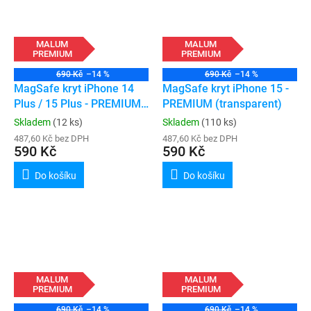
MALUM
MALUM
PREMIUM
PREMIUM
690 Kč
–14 %
690 Kč
–14 %
MagSafe kryt iPhone 14
MagSafe kryt iPhone 15 -
Plus / 15 Plus - PREMIUM
PREMIUM (transparent)
(transparent)
Skladem
(12 ks)
Skladem
(110 ks)
487,60 Kč bez DPH
487,60 Kč bez DPH
590 Kč
590 Kč
Do košíku
Do košíku
MALUM
MALUM
PREMIUM
PREMIUM
690 Kč
–14 %
690 Kč
–14 %