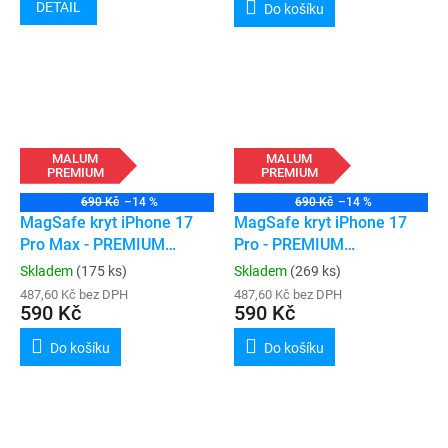
DETAIL
Do košíku
MALUM
MALUM
PREMIUM
PREMIUM
690 Kč
–14 %
690 Kč
–14 %
MagSafe kryt iPhone 17
MagSafe kryt iPhone 17
Pro Max - PREMIUM
Pro - PREMIUM
(transparent)
(transparent)
Skladem
(175 ks)
Skladem
(269 ks)
487,60 Kč bez DPH
487,60 Kč bez DPH
590 Kč
590 Kč
Do košíku
Do košíku