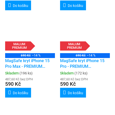
Do košíku
Do košíku
MALUM
MALUM
PREMIUM
PREMIUM
690 Kč
–14 %
690 Kč
–14 %
MagSafe kryt iPhone 15
MagSafe kryt iPhone 15
Pro Max - PREMIUM
Pro - PREMIUM
(transparent)
(transparent)
Skladem
(196 ks)
Skladem
(172 ks)
487,60 Kč bez DPH
487,60 Kč bez DPH
590 Kč
590 Kč
Do košíku
Do košíku