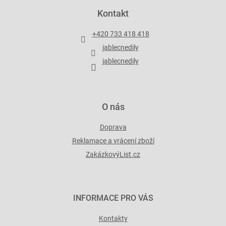
p
Kontakt
a
t
+420 733 418 418
í
jablecnedily
jablecnedily
O nás
Doprava
Reklamace a vrácení zboží
ZakázkovýList.cz
INFORMACE PRO VÁS
Kontakty