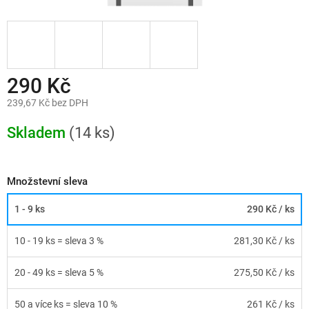
290 Kč
239,67 Kč bez DPH
Měrná
cena:
Skladem
(14 ks)
Množstevní sleva
1 - 9 ks
290 Kč
/ ks
10 - 19 ks = sleva 3 %
281,30 Kč
/ ks
20 - 49 ks = sleva 5 %
275,50 Kč
/ ks
50 a více ks = sleva 10 %
261 Kč
/ ks