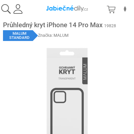
Přejít
NÁKU
na
obsah
KOŠÍK
Průhledný kryt iPhone 14 Pro Max
19828
MALUM
Značka:
MALUM
STANDARD