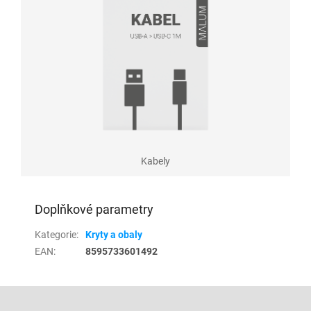
Kabely
Doplňkové parametry
Kategorie
:
Kryty a obaly
EAN
:
8595733601492
Z
á