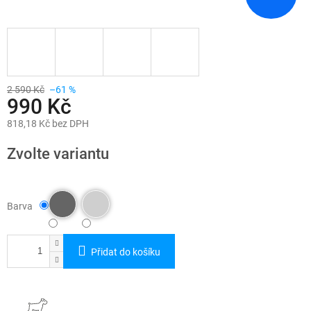
2 590 Kč
–61 %
990 Kč
818,18 Kč bez DPH
Měrná
cena:
Zvolte variantu
Barva
Přidat do košíku