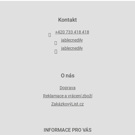
Z
á
p
Kontakt
a
t
+420 733 418 418
í
jablecnedily
jablecnedily
O nás
Doprava
Reklamace a vrácení zboží
ZakázkovýList.cz
INFORMACE PRO VÁS