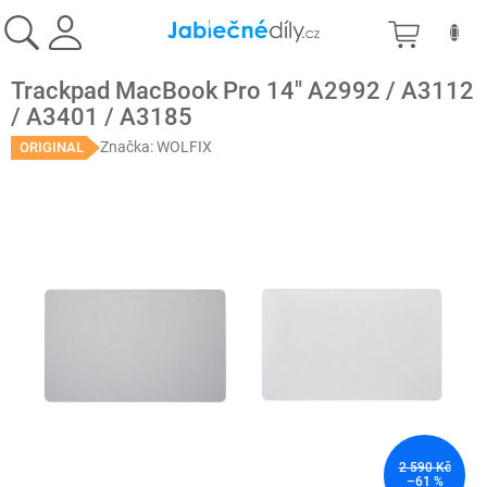
Přejít
NÁKU
na
obsah
KOŠÍK
Trackpad MacBook Pro 14" A2992 / A3112
/ A3401 / A3185
Značka:
WOLFIX
ORIGINAL
2 590 Kč
–61 %