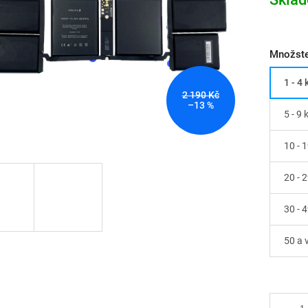
cena:
Množste
1 - 4 
2 190 Kč
–13 %
5 - 9 
10 - 1
20 - 
30 - 
50 a 