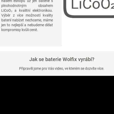
našem eshopu už jen baterie s
plnohodnotným obsahem
LiCoO₂ a kvalitní elektronikou.
Výběr z více možností kvality
baterií nabízet nechceme, máme
jen to nejlepší a nebudeme dělat
kompromisy kvůli ceně.
Jak se baterie Wolfix vyrábí?
Připravili jsme pro Vás video, ve kterém se dozvíte více.