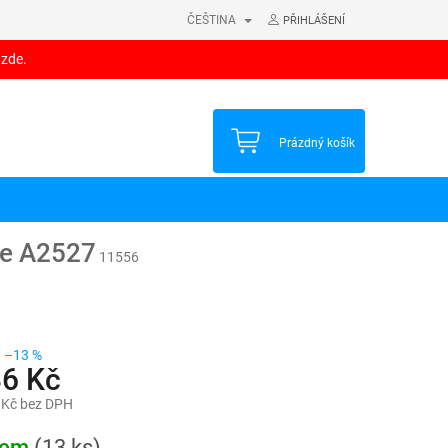
ČEŠTINA
PŘIHLÁŠENÍ
 zde.
NÁKUPNÍ
Prázdný košík
KOŠÍK
ie A2527
11556
–13 %
86 Kč
 Kč bez DPH
dem
(13 ks)