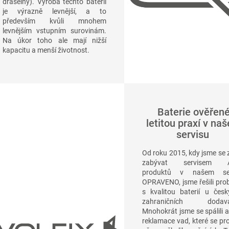
draselný). Výroba těchto baterií
je výrazně levnější, a to
především kvůli mnohem
levnějším vstupním surovinám.
Na úkor toho ale mají nižší
kapacitu a menší životnost.
Baterie ověřen
letitou praxí v na
servisu
Od roku 2015, kdy jsme se 
zabývat servisem A
produktů v našem ser
OPRAVENO, jsme řešili pro
s kvalitou baterií u česk
zahraničních dodavat
Mnohokrát jsme se spálili a 
reklamace vad, které se pro