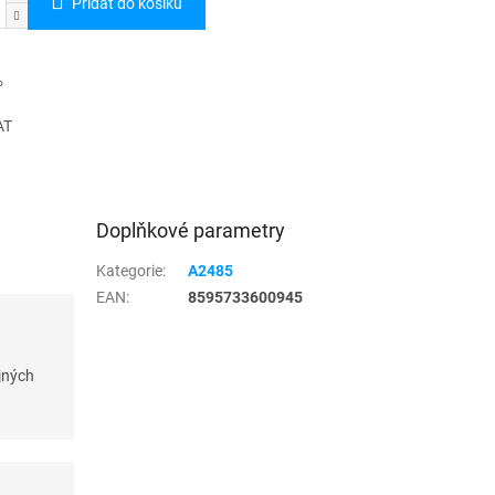
Přidat do košíku
AT
Doplňkové parametry
Kategorie
:
A2485
EAN
:
8595733600945
jných