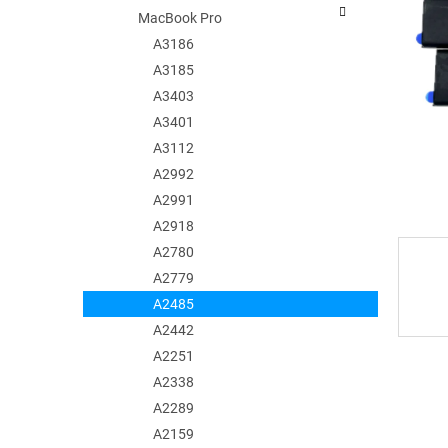
e
MacBook Pro
l
A3186
A3185
A3403
A3401
A3112
A2992
A2991
A2918
A2780
A2779
A2485
A2442
A2251
A2338
A2289
A2159