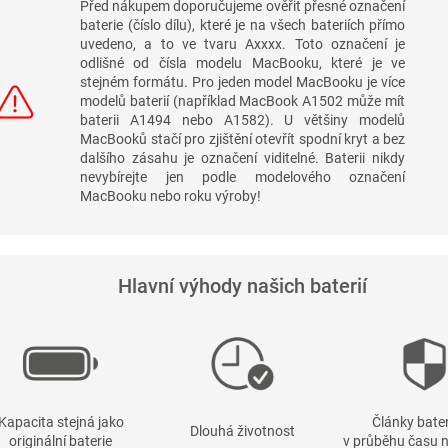
Před nákupem doporučujeme ověřit přesné označení
baterie (číslo dílu), které je na všech bateriích přímo
uvedeno, a to ve tvaru Axxxx. Toto označení je
odlišné od čísla modelu MacBooku, které je ve
stejném formátu. Pro jeden model MacBooku je více
modelů baterií (například MacBook A1502 může mít
baterii A1494 nebo A1582). U většiny modelů
MacBooků stačí pro zjištění otevřít spodní kryt a bez
dalšího zásahu je označení viditelné. Baterii nikdy
nevybírejte jen podle modelového označení
MacBooku nebo roku výroby!
Hlavní výhody našich baterií
Kapacita stejná jako
Články bater
Dlouhá životnost
originální baterie
v průběhu času n