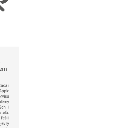
é
šem
začali
pple
visu
blémy
ých i
elů.
řešili
jevily