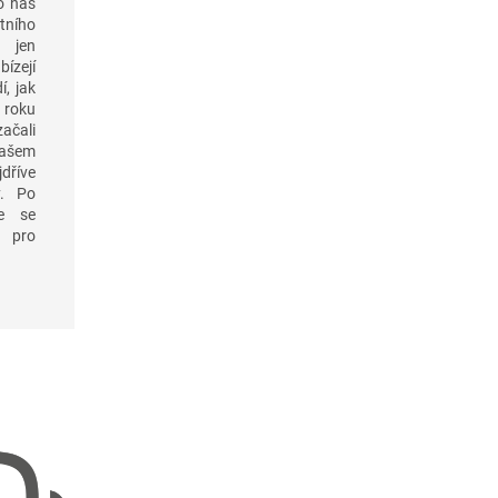
o nás
tního
 jen
ízejí
í, jak
 roku
čali
našem
jdříve
y. Po
me se
 pro