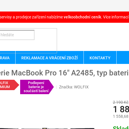
servisy a prodejce zařízení nabízíme
velkoobchodní ceník
. Více informací
RAVA
REKLAMACE A VRÁCENÍ ZBOŽÍ
KONTAKTY
rie MacBook Pro 16" A2485, typ bater
LFIX
Podlepení
Značka:
WOLFIX
EMIUM
baterie je
součástí balení
2 190 Kč
1 8
1 558,68
Měrná
Skla