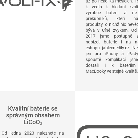
až po několika měsících. T
k vedlo k hledání kvali
výrobce baterií a ne
překupníků, kteří nab
produkty, o nichž nic nevěd
bývá v Číně zvykem. Od
2017 jsme postupně za
nabízet baterie i na 
eshopu jablecnedily.cz. Ne
jen pro iPhony a iPad
spoustě komplikací js
dostali i k bateriím
MacBooky ve stejné kvalitě.
Kvalitní baterie se
správným obsahem
LiCoO₂
Od ledna 2023 naleznete na