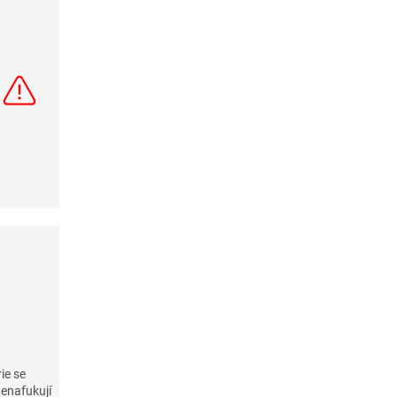
ie se
enafukují