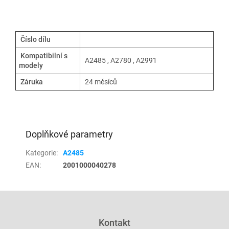
Číslo dílu
Kompatibilní s
A2485 , A2780 , A2991
modely
Záruka
24 měsíců
Doplňkové parametry
Kategorie
:
A2485
EAN
:
2001000040278
Z
á
p
Kontakt