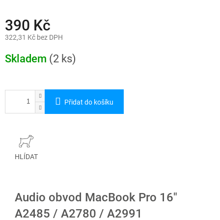
390 Kč
322,31 Kč bez DPH
Měrná
cena:
Skladem
(2 ks)
Přidat do košíku
HLÍDAT
Audio obvod MacBook Pro 16"
A2485 / A2780 / A2991