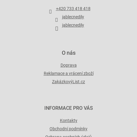
a
t
+420 733 418 418
í
jablecnedily
jablecnedily
O nás
Doprava
Reklamace a vrácení zboží
ZakázkovýList.cz
INFORMACE PRO VÁS
Kontakty
Obchodní podmínky
Ochrana osobních údajů