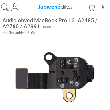
Přejít
NÁKU
na
obsah
KOŠÍK
Audio obvod MacBook Pro 16" A2485 /
A2780 / A2991
13633
Značka:
Jablečné Díly