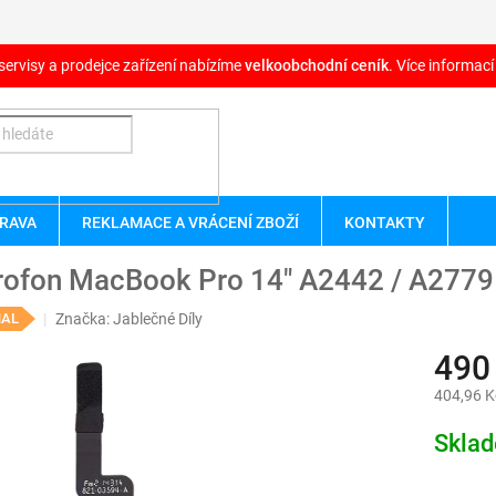
servisy a prodejce zařízení nabízíme
velkoobchodní ceník
. Více informací
RAVA
REKLAMACE A VRÁCENÍ ZBOŽÍ
KONTAKTY
rofon MacBook Pro 14" A2442 / A2779
Značka:
Jablečné Díly
NAL
490
404,96 K
Měrná
Skla
cena: