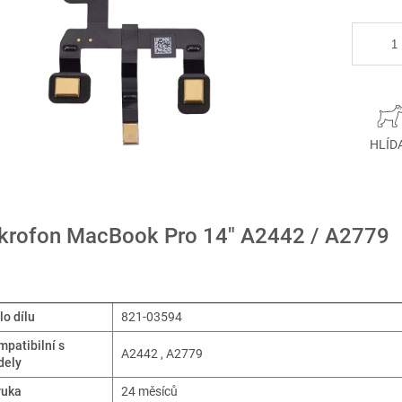
HLÍD
krofon MacBook Pro 14" A2442 / A2779
lo dílu
821-03594
patibilní s
A2442 , A2779
dely
ruka
24 měsíců