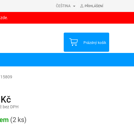
ČEŠTINA
PŘIHLÁŠENÍ
 zde.
NÁKUPNÍ
Prázdný košík
KOŠÍK
15809
 Kč
č bez DPH
dem
(2 ks)