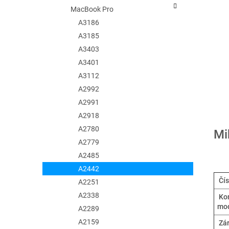
e
MacBook Pro
l
A3186
A3185
A3403
A3401
A3112
A2992
A2991
A2918
A2780
Mi
A2779
A2485
A2442
Čís
A2251
A2338
Kom
mo
A2289
A2159
Zá