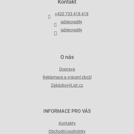
Kontakt
a
t
+420 733 418 418
í
jablecnedily
jablecnedily
O nás
Doprava
Reklamace a vrácení zboží
ZakázkovýList.cz
INFORMACE PRO VÁS
Kontakty
Obchodní podmínky