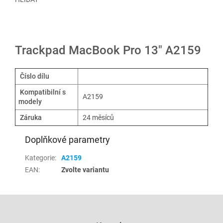
Trackpad MacBook Pro 13" A2159
Číslo dílu
Kompatibilní s
A2159
modely
Záruka
24 měsíců
Doplňkové parametry
Kategorie
:
A2159
EAN
:
Zvolte variantu
Z
á
p