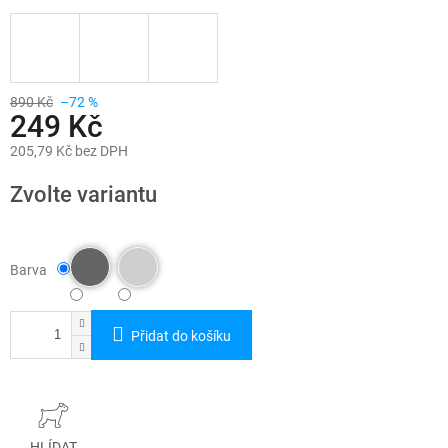
890 Kč
–72 %
249 Kč
205,79 Kč bez DPH
Měrná
cena:
Zvolte variantu
Barva
Přidat do košíku
HLÍDAT