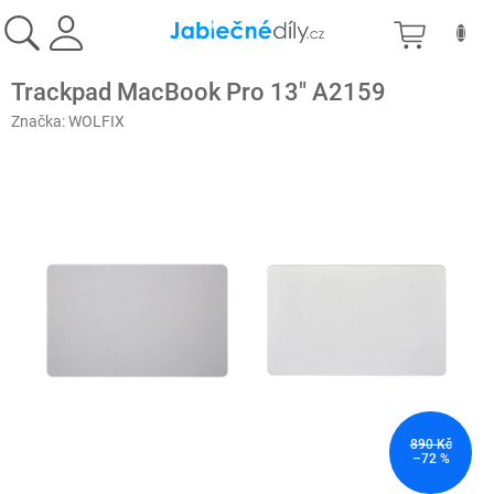
Přejít
NÁKU
na
obsah
KOŠÍK
Trackpad MacBook Pro 13" A2159
Značka:
WOLFIX
890 Kč
–72 %