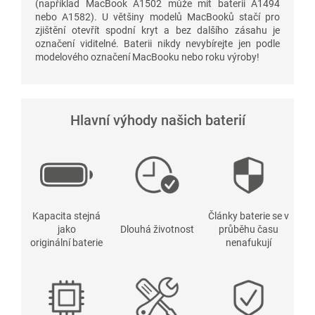
(například MacBook A1502 může mít baterii A1494
nebo A1582). U většiny modelů MacBooků stačí pro
zjištění otevřít spodní kryt a bez dalšího zásahu je
označení viditelné. Baterii nikdy nevybírejte jen podle
modelového označení MacBooku nebo roku výroby!
Hlavní výhody našich baterií
Kapacita stejná
Články baterie se v
jako
Dlouhá životnost
průběhu času
originální baterie
nenafukují