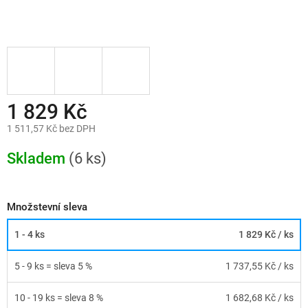
1 829 Kč
1 511,57 Kč bez DPH
Měrná
cena:
Skladem
(6 ks)
Množstevní sleva
1 - 4 ks
1 829 Kč
/ ks
5 - 9 ks = sleva 5 %
1 737,55 Kč
/ ks
10 - 19 ks = sleva 8 %
1 682,68 Kč
/ ks