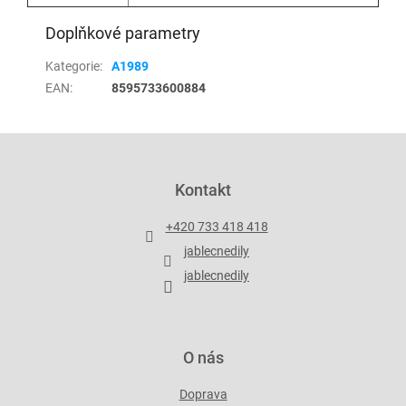
Doplňkové parametry
Kategorie
:
A1989
EAN
:
8595733600884
Z
á
p
Kontakt
a
t
+420 733 418 418
í
jablecnedily
jablecnedily
O nás
Doprava