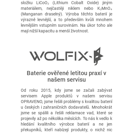
složku LiCoO₂ (Lithium Cobalt Oxide) jiným
materiálem, nejčastěji niklem nebo K₂MnO₄
(Manganan draselný). Výroba těchto baterií je
výrazně levnější, a to především kvůli mnohem
levnějším vstupním surovinám. Na úkor toho ale
mají nižší kapacitu a menší životnost.
Baterie ověřené letitou praxí v
našem servisu
Od roku 2015, kdy jsme se začali zabývat
servisem Apple produktů v našem servisu
OPRAVENO, jsme řešili problémy s kvalitou baterií
u českých i zahraničních dodavatelů. Mnohokrát
jsme se spálili a řešili reklamace vad, které se
projevily až po několika měsících. To nás k vedlo k
hledání kvalitního výrobce baterií a ne jen
překupníků, kteří nabízejí produkty, o nichž nic