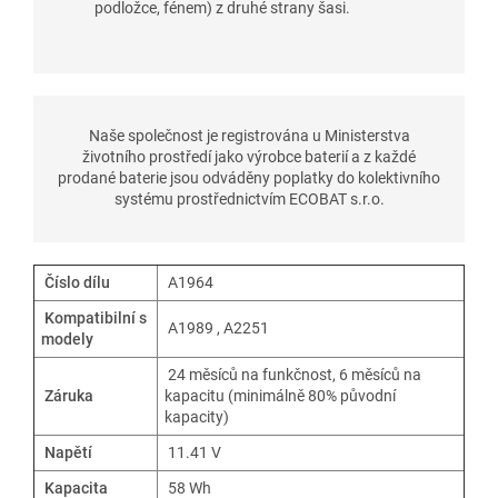
podložce, fénem) z druhé strany šasi.
Naše společnost je registrována u Ministerstva
životního prostředí jako výrobce baterií a z každé
prodané baterie jsou odváděny poplatky do kolektivního
systému prostřednictvím ECOBAT s.r.o.
Číslo dílu
A1964
Kompatibilní s
A1989 , A2251
modely
24 měsíců na funkčnost, 6 měsíců na
Záruka
kapacitu (minimálně 80% původní
kapacity)
Napětí
11.41 V
Kapacita
58 Wh