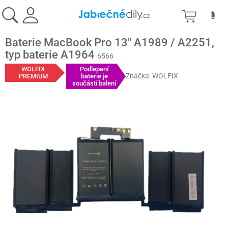
Přejít
NÁKU
na
obsah
KOŠÍK
Baterie MacBook Pro 13" A1989 / A2251,
typ baterie A1964
6566
WOLFIX
Podlepení
Značka:
WOLFIX
PREMIUM
baterie je
součástí balení